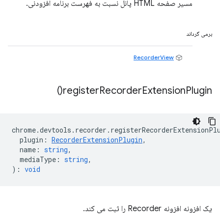
مسیر صفحه HTML پانل نسبت به فهرست برنامه افزودنی.
برمی گرداند
RecorderView
)
register
Recorder
Extension
Plugin(
chrome
.
devtools
.
recorder
.
registerRecorderExtensionPl
plugin
:
RecorderExtensionPlugin
,
name
:
string
,
mediaType
:
string
,
)
:
void
یک افزونه افزونه Recorder را ثبت می کند.