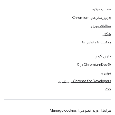
مطالب مرتبط
به‌روزرسانی‌های Chromium
مطالعات موردی
بایگانی
پادکست ها و نمایش ها
دنبال کردن
@ChromiumDev در X
یوتیوب
Chrome for Developers در لینکدین
RSS
شرایط
حریم خصوصی
Manage cookies