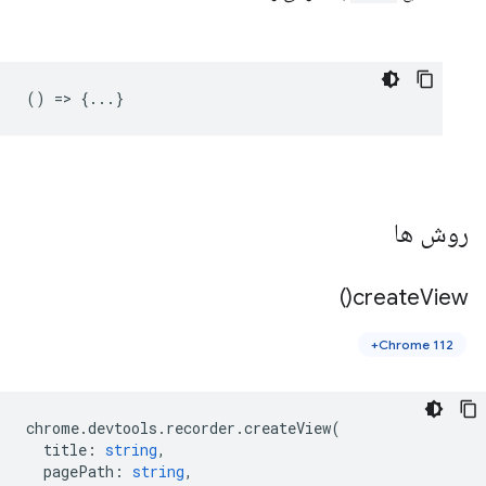
() => {...}
روش ها
)
create
View(
Chrome 112+
chrome
.
devtools
.
recorder
.
createView
(
title
:
string
,
pagePath
:
string
,