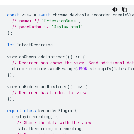
const
view
=
await
chrome
.
devtools
.
recorder
.
createVi
/* name= */
'ExtensionName'
,
/* pagePath= */
'Replay.html'
);
let
latestRecording
;
view
.
onShown
.
addListener
(()
=
>
{
// Recorder has shown the view. Send additional dat
chrome
.
runtime
.
sendMessage
(
JSON
.
stringify
(
latestRe
});
view
.
onHidden
.
addListener
(()
=
>
{
// Recorder has hidden the view.
});
export
class
RecorderPlugin
{
replay
(
recording
)
{
// Share the data with the view.
latestRecording
=
recording
;