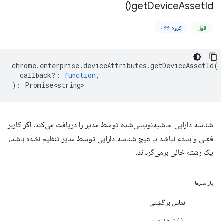
)
get
Device
Asset
Id(
قول
کروم ۶۶+
chrome
.
enterprise
.
deviceAttributes
.
getDeviceAssetId
(
callback?
:
function
,
)
:
Promise<string>
شناسه دارایی حاشیه‌نویسی‌شده توسط مدیر را دریافت می‌کند. اگر کاربر
فعلی وابسته نباشد یا هیچ شناسه دارایی توسط مدیر تنظیم نشده باشد،
یک رشته خالی برمی‌گرداند.
پارامترها
تماس برگشتی
تابع
اختیاری