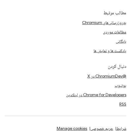
مطالب مرتبط
به‌روزرسانی‌های Chromium
مطالعات موردی
بایگانی
پادکست ها و نمایش ها
دنبال کردن
@ChromiumDev در X
یوتیوب
Chrome for Developers در لینکدین
RSS
شرایط
حریم خصوصی
Manage cookies