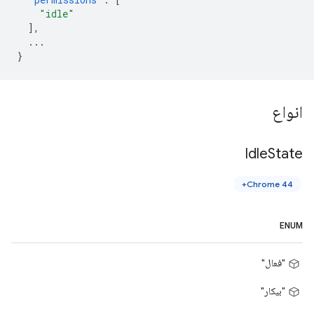
"idle"
],
...
}
انواع
Idle
State
Chrome 44+
ENUM
"فعال"
"بیکار"