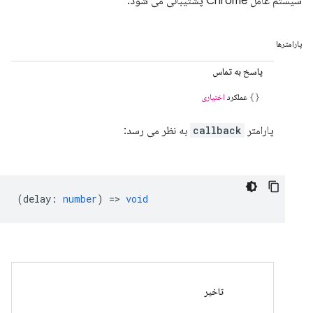
سیستم عامل Chrome پشتیبانی می شود.
پارامترها
پاسخ به تماس
عملکرد
اختیاری
پارامتر
callback
به نظر می رسد:
(
delay
:
number
) =>
void
تاخیر