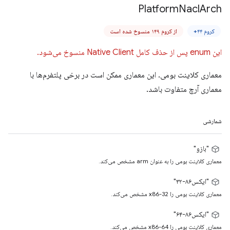
Platform
Nacl
Arch
کروم ۴۴+
از کروم ۱۴۹ منسوخ شده است
این enum پس از حذف کامل Native Client منسوخ می‌شود.
معماری کلاینت بومی. این معماری ممکن است در برخی پلتفرم‌ها با
معماری آرچ متفاوت باشد.
شمارشی
"بازو"
معماری کلاینت بومی را به عنوان arm مشخص می‌کند.
"ایکس۸۶-۳۲"
معماری کلاینت بومی را x86-32 مشخص می‌کند.
"ایکس۸۶-۶۴"
معماری کلاینت بومی را x86-64 مشخص می‌کند.