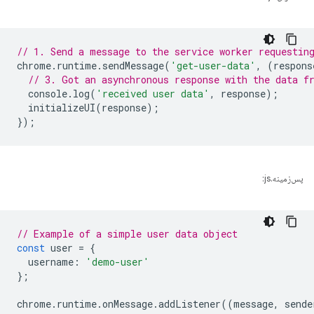
// 1. Send a message to the service worker requestin
chrome
.
runtime
.
sendMessage
(
'get-user-data'
,
(
respons
// 3. Got an asynchronous response with the data f
console
.
log
(
'received user data'
,
response
);
initializeUI
(
response
);
});
پس‌زمینه.js:
// Example of a simple user data object
const
user
=
{
username
:
'demo-user'
};
chrome
.
runtime
.
onMessage
.
addListener
((
message
,
sende