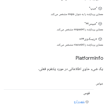
"میپ"
معماری پردازنده را به عنوان mips مشخص می‌کند.
"میپس۶۴"
معماری پردازنده را mips64 مشخص می‌کند.
«ریسک‌وی۶۴»
معماری پردازنده را riscv64 مشخص می‌کند.
Platform
Info
یک شیء حاوی اطلاعاتی در مورد پلتفرم فعلی.
خواص
قوس
پلتفرم آرچ