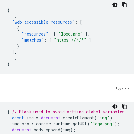
{
...
"web_accessible_resources"
:
[
{
"resources"
:
[
"logo.png"
],
"matches"
:
[
"https://*/*"
]
}
],
...
}
محتوای.js:
{
// Block used to avoid setting global variables
const
img
=
document
.
createElement
(
'img'
);
img
.
src
=
chrome
.
runtime
.
getURL
(
'logo.png'
);
document
.
body
.
append
(
img
);