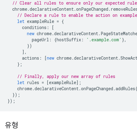
// Clear all rules to ensure only our expected rule
chrome
.
declarativeContent
.
onPageChanged
.
removeRule
// Declare a rule to enable the action on exampl
let
exampleRule
=
{
conditions
:
[
new
chrome
.
declarativeContent
.
PageStateMatch
pageUrl
:
{
hostSuffix
:
'.example.com'
},
})
],
actions
:
[
new
chrome
.
declarativeContent
.
ShowAc
};
// Finally, apply our new array of rules
let
rules
=
[
exampleRule
];
chrome
.
declarativeContent
.
onPageChanged
.
addRules
});
});
유형