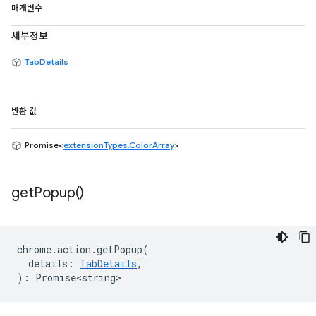
매개변수
세부정보
TabDetails
반환 값
Promise<
extensionTypes.ColorArray
>
get
Popup(
)
chrome
.
action
.
getPopup
(
details
:
TabDetails
,
)
:
Promise<string>