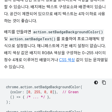
램의 상태에 관한 소량의 정보를 표시하도록 작업을 업데이트
할 수 있습니다. 배지에는 텍스트 구성요소와 배경색이 있습니
다. 공간이 제한되어 있으므로 배지 텍스트는 4자 이하로 사용
하는 것이 좋습니다.
배지를 만들려면
action.setBadgeBackgroundColor()
및
action.setBadgeText()
를 호출하여 프로그래매틱 방
식으로 설정합니다. 매니페스트에 기본 배지 설정이 없습니다.
배지 색상 값은 배지의 RGBA 색상을 구성하는 0~255 사이의
정수 4개로 이루어진 배열이거나
CSS 색상
값이 있는 문자열일
수 있습니다.
chrome
.
action
.
setBadgeBackgroundColor
(
{
color
:
[
0
,
255
,
0
,
0
]},
// Green
()
=
>
{
/* ... */
},
);
chrome
.
action
.
setBadgeBackgroundColor
(