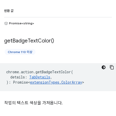
반환 값
Promise<string>
get
Badge
Text
Color(
)
Chrome 110 이상
chrome
.
action
.
getBadgeTextColor
(
details
:
TabDetails
,
)
:
Promise<
extensionTypes
.
ColorArray
>
작업의 텍스트 색상을 가져옵니다.