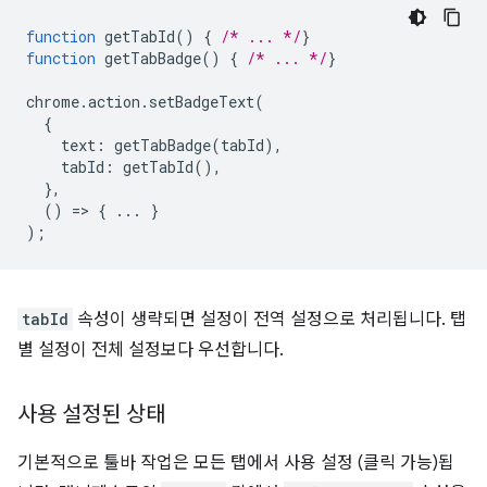
function
getTabId
()
{
/* ... */
}
function
getTabBadge
()
{
/* ... */
}
chrome
.
action
.
setBadgeText
(
{
text
:
getTabBadge
(
tabId
),
tabId
:
getTabId
(),
},
()
=
>
{
...
}
);
tabId
속성이 생략되면 설정이 전역 설정으로 처리됩니다. 탭
별 설정이 전체 설정보다 우선합니다.
사용 설정된 상태
기본적으로 툴바 작업은 모든 탭에서 사용 설정 (클릭 가능)됩