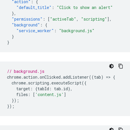
"action"
:
{
"default_title"
:
"Click to show an alert"
},
"permissions"
:
[
"activeTab"
,
"scripting"
],
"background"
:
{
"service_worker"
:
"background.js"
}
}
// background.js
chrome
.
action
.
onClicked
.
addListener
((
tab
)
=
>
{
chrome
.
scripting
.
executeScript
({
target
:
{
tabId
:
tab
.
id
},
files
:
[
'content.js'
]
});
});