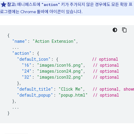
참고:
매니페스트에
키가 추가되지 않은 경우에도 모든 확장 프
"action"
로그램에는 Chrome 툴바에 아이콘이 있습니다.
{
"name"
:
"Action Extension"
,
...
"action"
:
{
"default_icon"
:
{
// optional
"16"
:
"images/icon16.png"
,
// optional
"24"
:
"images/icon24.png"
,
// optional
"32"
:
"images/icon32.png"
// optional
},
"default_title"
:
"Click Me"
,
// optional, show
"default_popup"
:
"popup.html"
// optional
},
...
}