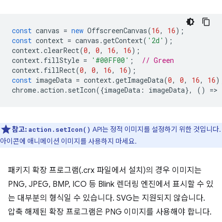
const
canvas
=
new
OffscreenCanvas
(
16
,
16
);
const
context
=
canvas
.
getContext
(
'2d'
);
context
.
clearRect
(
0
,
0
,
16
,
16
);
context
.
fillStyle
=
'#00FF00'
;
// Green
context
.
fillRect
(
0
,
0
,
16
,
16
);
const
imageData
=
context
.
getImageData
(
0
,
0
,
16
,
16
)
chrome
.
action
.
setIcon
({
imageData
:
imageData
},
()
=
>
참고:
API는 정적 이미지를 설정하기 위한 것입니다.
action.setIcon()
아이콘에 애니메이션 이미지를 사용하지 마세요.
패키지 확장 프로그램(.crx 파일에서 설치)의 경우 이미지는
PNG, JPEG, BMP, ICO 등 Blink 렌더링 엔진에서 표시할 수 있
는 대부분의 형식일 수 있습니다. SVG는 지원되지 않습니다.
압축 해제된 확장 프로그램은 PNG 이미지를 사용해야 합니다.