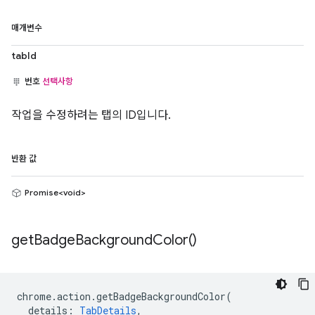
매개변수
tabId
번호
선택사항
작업을 수정하려는 탭의 ID입니다.
반환 값
Promise<void>
get
Badge
Background
Color(
)
chrome
.
action
.
getBadgeBackgroundColor
(
details
:
TabDetails
,