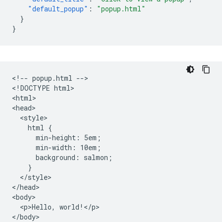
"default_popup"
:
"popup.html"
}
}
<!-- popup.html -->

<!DOCTYPE html>

<html>

<head>

  <style>

    html {

      min-height: 5em;

      min-width: 10em;

      background: salmon;

    }

  </style>

</head>

<body>

  <p>Hello, world!</p>

</body>
