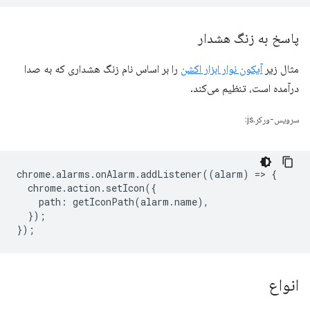
پاسخ به زنگ هشدار
مثال زیر
آیکون نوار ابزار اکشن
را بر اساس نام زنگ هشداری که به صدا
درآمده است، تنظیم می‌کند.
سرویس-ورکر.js:
chrome
.
alarms
.
onAlarm
.
addListener
((
alarm
)
=
>
{
chrome
.
action
.
setIcon
({
path
:
getIconPath
(
alarm
.
name
),
});
});
انواع