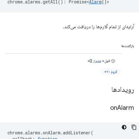
chrome
.
alarms
.
getAll
()
:
Promise<
Alarm
[]
>
آرایه‌ای از تمام آلارم‌ها را دریافت می‌کند.
بازگشت‌ها
قول<
هشدار
[]>
کروم ۹۱+
رویدادها
on
Alarm
chrome
.
alarms
.
onAlarm
.
addListener
(
callback
:
function
,