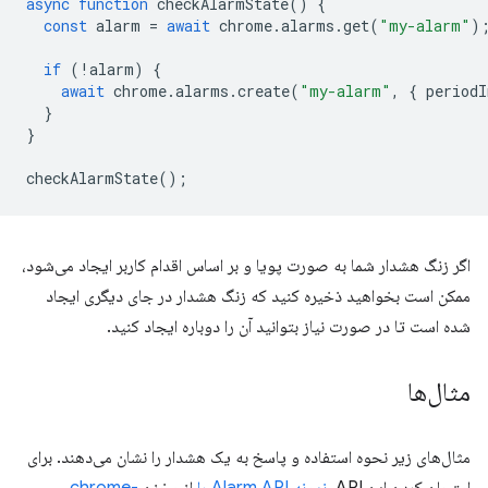
async
function
checkAlarmState
()
{
const
alarm
=
await
chrome
.
alarms
.
get
(
"my-alarm"
)
if
(
!
alarm
)
{
await
chrome
.
alarms
.
create
(
"my-alarm"
,
{
periodI
}
}
checkAlarmState
();
اگر زنگ هشدار شما به صورت پویا و بر اساس اقدام کاربر ایجاد می‌شود،
ممکن است بخواهید ذخیره کنید که زنگ هشدار در جای دیگری ایجاد
شده است تا در صورت نیاز بتوانید آن را دوباره ایجاد کنید.
مثال‌ها
مثال‌های زیر نحوه استفاده و پاسخ به یک هشدار را نشان می‌دهند. برای