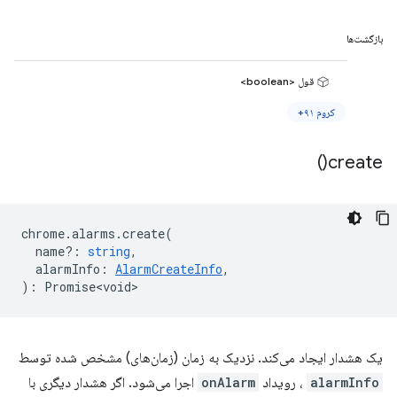
بازگشت‌ها
قول <boolean>
کروم ۹۱+
)
create(
chrome
.
alarms
.
create
(
name?
:
string
,
alarmInfo
:
AlarmCreateInfo
,
)
:
Promise<void>
یک هشدار ایجاد می‌کند. نزدیک به زمان (زمان‌های) مشخص شده توسط
alarmInfo
، رویداد
onAlarm
اجرا می‌شود. اگر هشدار دیگری با