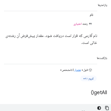
پارامترها
نام
رشته
اختیاری
نام آلارمی که قرار است دریافت شود. مقدار پیش‌فرض آن رشته‌ی
خالی است.
بازگشت‌ها
قول<
هشدار
| نامشخص>
کروم ۹۱+
)
get
All(