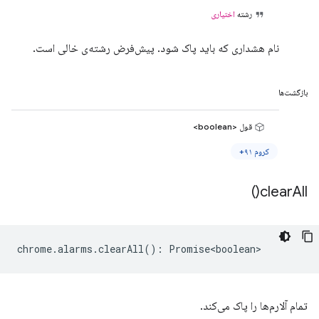
رشته
اختیاری
نام هشداری که باید پاک شود. پیش‌فرض رشته‌ی خالی است.
بازگشت‌ها
قول <boolean>
کروم ۹۱+
)
clear
All(
chrome
.
alarms
.
clearAll
()
:
Promise<boolean>
تمام آلارم‌ها را پاک می‌کند.