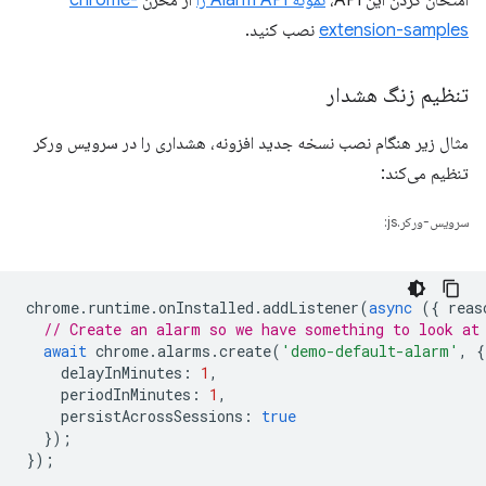
امتحان کردن این API،
نمونه Alarm API را
از مخزن
chrome-
extension-samples
نصب کنید.
تنظیم زنگ هشدار
مثال زیر هنگام نصب نسخه جدید افزونه، هشداری را در سرویس ورکر
تنظیم می‌کند:
سرویس-ورکر.js:
chrome
.
runtime
.
onInstalled
.
addListener
(
async
({
reas
// Create an alarm so we have something to look at
await
chrome
.
alarms
.
create
(
'demo-default-alarm'
,
{
delayInMinutes
:
1
,
periodInMinutes
:
1
,
persistAcrossSessions
:
true
});
});