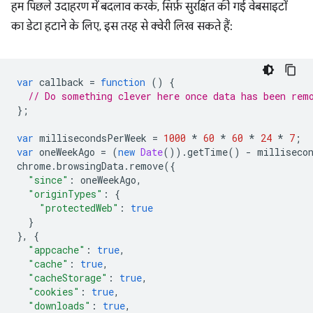
हम पिछले उदाहरण में बदलाव करके, सिर्फ़ सुरक्षित की गई वेबसाइटों
का डेटा हटाने के लिए, इस तरह से क्वेरी लिख सकते हैं:
var
callback
=
function
()
{
// Do something clever here once data has been rem
};
var
millisecondsPerWeek
=
1000
*
60
*
60
*
24
*
7
;
var
oneWeekAgo
=
(
new
Date
()).
getTime
()
-
milliseco
chrome
.
browsingData
.
remove
({
"since"
:
oneWeekAgo
,
"originTypes"
:
{
"protectedWeb"
:
true
}
},
{
"appcache"
:
true
,
"cache"
:
true
,
"cacheStorage"
:
true
,
"cookies"
:
true
,
"downloads"
:
true
,