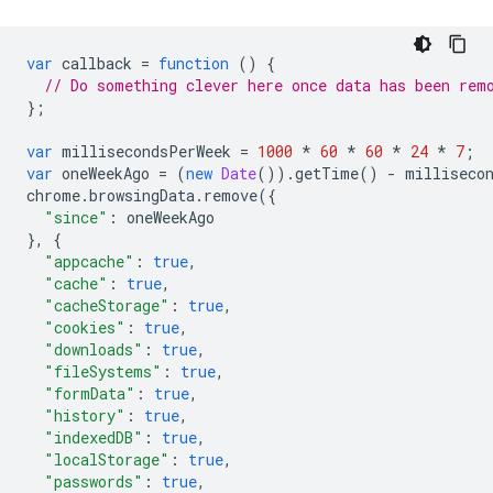
var
callback
=
function
()
{
// Do something clever here once data has been rem
};
var
millisecondsPerWeek
=
1000
*
60
*
60
*
24
*
7
;
var
oneWeekAgo
=
(
new
Date
()).
getTime
()
-
milliseco
chrome
.
browsingData
.
remove
({
"since"
:
oneWeekAgo
},
{
"appcache"
:
true
,
"cache"
:
true
,
"cacheStorage"
:
true
,
"cookies"
:
true
,
"downloads"
:
true
,
"fileSystems"
:
true
,
"formData"
:
true
,
"history"
:
true
,
"indexedDB"
:
true
,
"localStorage"
:
true
,
"passwords"
:
true
,