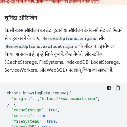
अप-टू-डेट रखने के लिए, प्रॉमिस या कॉलबैक का इस्तेमाल करना चाहिए.
चुनिंदा ऑरिजिन
किसी खास ऑरिजिन का डेटा हटाने या ऑरिजिन के किसी सेट को मिटाने
से बाहर रखने के लिए,
RemovalOptions.origins
और
RemovalOptions.excludeOrigins
पैरामीटर का इस्तेमाल
किया जा सकता है. इन्हें सिर्फ़ कुकी, कैश मेमोरी, और स्टोरेज
(CacheStorage, FileSystems, IndexedDB, LocalStorage,
ServiceWorkers, और WebSQL) पर लागू किया जा सकता है.
chrome
.
browsingData
.
remove
({
"origins"
:
[
"https://www.example.com"
]
},
{
"cacheStorage"
:
true
,
"cookies"
:
true
,
"fileSystems"
:
true
,
"indexedDB"
:
true
,