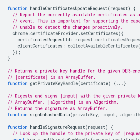
function
handleCertificatesUpdateRequest
(
request
)
{
// Report the currently available certificates as a
// event. This is important for supporting the cas
// unable to detect the changes proactively.
chrome
.
certificateProvider
.
setCertificates
({
certificatesRequestId
:
request
.
certificatesReque
clientCertificates
:
collectAvailableCertificates
});
}
// Returns a private key handle for the given DER-enc
// |certificate| is an ArrayBuffer.
function
getPrivateKeyHandle
(
certificate
)
{...}
// Digests and signs |input| with the given private 
// ArrayBuffer. |algorithm| is an Algorithm.
// Returns the signature as ArrayBuffer.
function
signUnhashedData
(
privateKey
,
input
,
algorit
function
handleSignatureRequest
(
request
)
{
// Look up the handle to the private key of |reque
const
key
=
getPrivateKeyHandle
(
request
.
certificat