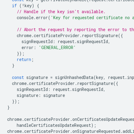
if
(
!
key
)
{
// Handle if the key isn't available.
console
.
error
(
'Key for requested certificate no 
// Abort the request by reporting the error to t
chrome
.
certificateProvider
.
reportSignature
({
signRequestId
:
request
.
signRequestId
,
error
:
'GENERAL_ERROR'
});
return
;
}
const
signature
=
signUnhashedData
(
key
,
request
.
in
chrome
.
certificateProvider
.
reportSignature
({
signRequestId
:
request
.
signRequestId
,
signature
:
signature
});
}
chrome
.
certificateProvider
.
onCertificatesUpdateReque
handleCertificatesUpdateRequest
);
chrome
.
certificateProvider
.
onSignatureRequested
.
addL