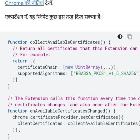
Chrome की नीतियां
देखें.
एक्सटेंशन में, यह स्निपेट कुछ इस तरह दिख सकता है:
function
collectAvailableCertificates
()
{
// Return all certificates that this Extension can 
// For example:
return
[{
certificateChain
:
[
new
Uint8Array
(...)],
supportedAlgorithms
:
[
'RSASSA_PKCS1_v1_5_SHA256'
}];
}
// The Extension calls this function every time the 
// certificates changes, and also once after the Ext
function
onAvailableCertificatesChanged
()
{
chrome
.
certificateProvider
.
setCertificates
({
clientCertificates
:
collectAvailableCertificates
});
}