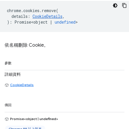
chrome
.
cookies
.
remove
(
details
:
CookieDetails
,
)
:
Promise<object
|
undefined
>
依名稱刪除 Cookie。
參數
詳細資料
CookieDetails
傳回
Promise<object | undefined>
Chrome 88 以上版本