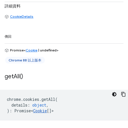
詳細資料
CookieDetails
傳回
Promise<
Cookie
| undefined>
Chrome 88 以上版本
get
All(
)
chrome
.
cookies
.
getAll
(
details
:
object
,
)
:
Promise<
Cookie
[]
>