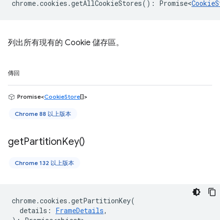
chrome
.
cookies
.
getAllCookieStores
()
:
Promise<
CookieS
列出所有現有的 Cookie 儲存區。
傳回
Promise<
CookieStore
[]>
Chrome 88 以上版本
get
Partition
Key(
)
Chrome 132 以上版本
chrome
.
cookies
.
getPartitionKey
(
details
:
FrameDetails
,