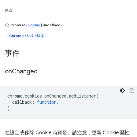
傳回
Promise<
Cookie
| undefined>
Chrome 88 以上版本
事件
on
Changed
chrome
.
cookies
.
onChanged
.
addListener
(
callback
:
function
,
)
在設定或移除 Cookie 時觸發。請注意，更新 Cookie 屬性