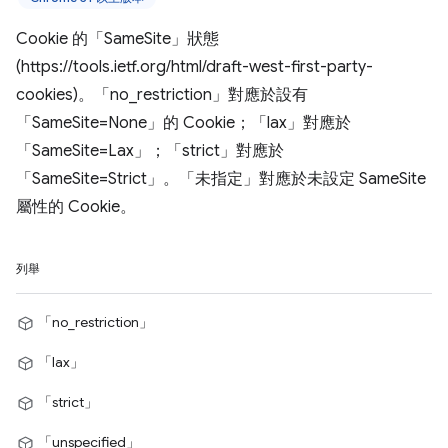
Cookie 的「SameSite」狀態
(https://tools.ietf.org/html/draft-west-first-party-
cookies)。「no_restriction」對應於設有
「SameSite=None」的 Cookie；「lax」對應於
「SameSite=Lax」；「strict」對應於
「SameSite=Strict」。「未指定」對應於未設定 SameSite
屬性的 Cookie。
列舉
「no_restriction」
「lax」
「strict」
「unspecified」