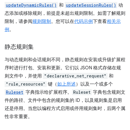
updateDynamicRules()
和
updateSessionRules()
动
态添加或移除规则，前提是未超出规则限制。如需了解规则
限制，请参阅
规则限制
。您可以在
代码示例
下查看
相关示
例
。
静态规则集
与动态规则和会话规则不同，静态规则在安装或升级扩展程
序时进行打包、安装和更新。它们以 JSON 格式存储在规
则文件中，并使用
"declarative_net_request"
和
"rule_resources"
键（
如上所述
）以及一个或多个
Ruleset
字典指示给扩展程序。
Ruleset
字典包含规则文
件的路径、文件中包含的规则集的 ID，以及规则集是启用
还是停用。当您以编程方式启用或停用规则集时，后两个属
性非常重要。