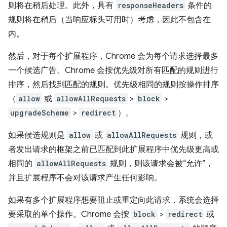
则将在稍后处理。此外，具有
responseHeaders
条件的
规则将在稍后（当响应标头可用时）考虑，因此不包含在
内。
然后，对于每个扩展程序，Chrome 会为每个请求选择最多
一个候选广告。Chrome 会按优先级对所有匹配的规则进行
排序，然后找到匹配的规则。优先级相同的规则按操作排序
（
allow
或
allowAllRequests
>
block
>
upgradeScheme
>
redirect
）。
如果候选规则是
allow
或
allowAllRequests
规则，或
者发出请求的框架之前已匹配到此扩展程序中优先级更高或
相同的
allowAllRequests
规则，则该请求会被“允许”，
并且扩展程序不会对该请求产生任何影响。
如果有多个扩展程序想要阻止或重定向此请求，系统会选择
要采取的单个操作。Chrome 会按
block
>
redirect
或