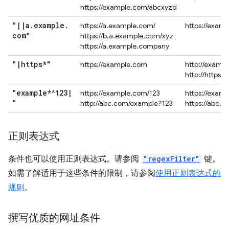
https://example.com/abcxyzd
"
|
|
a
.
example
.
https://a.example.com/
https://exam
com"
https://b.a.example.com/xyz
https://a.example.company
"
|
https*"
https://example.com
http://examp
http://https.
"example*^123
|
https://example.com/123
https://exam
"
http://abc.com/example?123
https://abc.
正则表达式
条件也可以使用正则表达式。请参阅
"regexFilter"
键。
如需了解适用于这些条件的限制，请参阅
使用正则表达式的
规则
。
撰写优质的网址条件