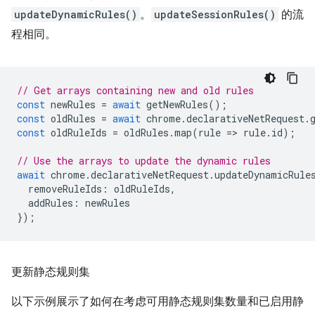
updateDynamicRules()
。
updateSessionRules()
的流
程相同。
// Get arrays containing new and old rules
const
newRules
=
await
getNewRules
();
const
oldRules
=
await
chrome
.
declarativeNetRequest
.
const
oldRuleIds
=
oldRules
.
map
(
rule
=
>
rule
.
id
);
// Use the arrays to update the dynamic rules
await
chrome
.
declarativeNetRequest
.
updateDynamicRule
removeRuleIds
:
oldRuleIds
,
addRules
:
newRules
});
更新静态规则集
以下示例展示了如何在考虑可用静态规则集数量和已启用静