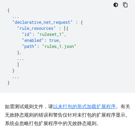
{
...
"declarative_net_request"
:
{
"rule_resources"
:
[{
"id"
:
"ruleset_1"
,
"enabled"
:
true
,
"path"
:
"rules_1.json"
},
...
]
}
...
}
如需测试规则文件，请
以未打包的形式加载扩展程序
。有关
无效静态规则的错误和警告仅针对未打包的扩展程序显示。
系统会忽略打包扩展程序中的无效静态规则。