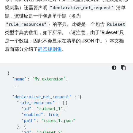
规则集）还需要声明
"declarative_net_request"
清单
键，该键应是一个包含单个键（名为
"rule_resources"
）的字典。此键是一个包含
Ruleset
类型字典的数组，如下所示。（请注意，由于“Ruleset”只
是一个数组，因此不会显示在清单的 JSON 中。）本文档
后面部分介绍了
静态规则集
。
{
"name"
:
"My extension"
,
...
"declarative_net_request"
:
{
"rule_resources"
:
[{
"id"
:
"ruleset_1"
,
"enabled"
:
true
,
"path"
:
"rules_1.json"
},
{
"id"
:
"ruleset_2"
,