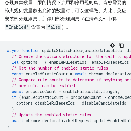
态规则集数量上限的情况下启用和停用规则集。当您需要的
静态规则数量超出允许的数量时，可以这样做。为此，您应
安装部分规则集，并停用部分规则集（在清单文件中将
"Enabled"
设置为
false
）。
async
function
updateStaticRules
(
enableRulesetIds
,
d
// Create the options structure for the call to up
let
options
=
{
enableRulesetIds
:
enableRulesetIds
// Get the number of enabled static rules
const
enabledStaticCount
=
await
chrome
.
declarativ
// Compare rule counts to determine if anything ne
// new rules can be enabled
const
proposedCount
=
enableRulesetIds
.
length
;
if
(
enabledStaticCount
+
proposedCount
 > 
chrome
.
de
options
.
disableRulesetIds
=
disableCandidateIds
}
// Update the enabled static rules
await
chrome
.
declarativeNetRequest
.
updateEnabledRu
}