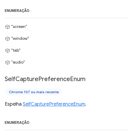
ENUMERAÇÃO
"screen"
"window"
"tab"
"audio"
Self
Capture
Preference
Enum
Chrome 107 ou mais recente
Espelha
SelfCapturePreferenceEnum
.
ENUMERAÇÃO