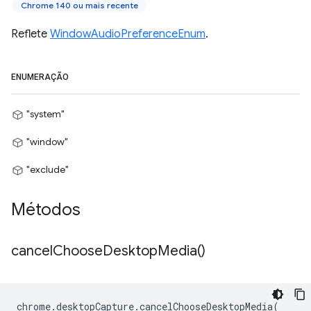
Chrome 140 ou mais recente
Reflete
WindowAudioPreferenceEnum
.
ENUMERAÇÃO
"system"
"window"
"exclude"
Métodos
cancel
Choose
Desktop
Media(
)
chrome
.
desktopCapture
.
cancelChooseDesktopMedia
(