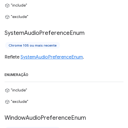
"include"
"exclude"
System
Audio
Preference
Enum
Chrome 105 ou mais recente
Reflete
SystemAudioPreferenceEnum
.
ENUMERAÇÃO
"include"
"exclude"
Window
Audio
Preference
Enum