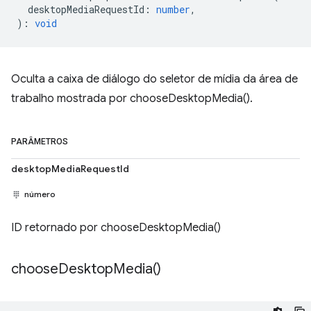
desktopMediaRequestId
:
number
,
)
:
void
Oculta a caixa de diálogo do seletor de mídia da área de
trabalho mostrada por chooseDesktopMedia().
PARÂMETROS
desktopMediaRequestId
número
ID retornado por chooseDesktopMedia()
choose
Desktop
Media(
)