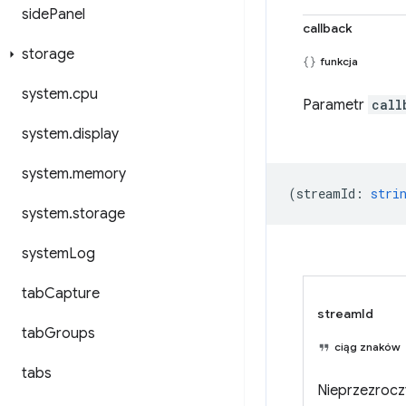
side
Panel
callback
storage
funkcja
system
.
cpu
Parametr
call
system
.
display
system
.
memory
(
streamId
:
stri
system
.
storage
system
Log
tab
Capture
streamId
tab
Groups
ciąg znaków
tabs
Nieprzezrocz