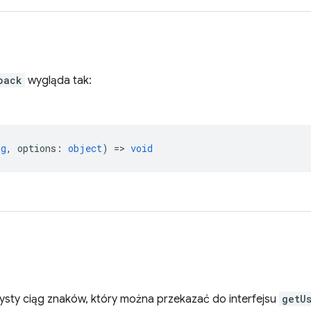
back
wygląda tak:
ng
,
options
:
object
) =>
void
ysty ciąg znaków, który można przekazać do interfejsu
getU