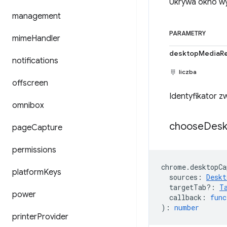
Ukrywa okno wy
management
PARAMETRY
mime
Handler
desktopMediaRe
notifications
liczba
offscreen
Identyfikator 
omnibox
choose
Desk
page
Capture
permissions
chrome
.
desktopCa
platform
Keys
sources
:
Deskt
targetTab?
:
T
power
callback
:
func
)
:
number
printer
Provider