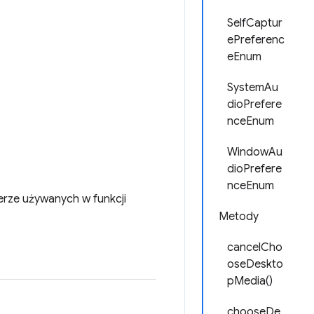
SelfCaptur
ePreferenc
eEnum
SystemAu
dioPrefere
nceEnum
WindowAu
dioPrefere
nceEnum
erze używanych w funkcji
Metody
cancelCho
oseDeskto
pMedia()
chooseDe