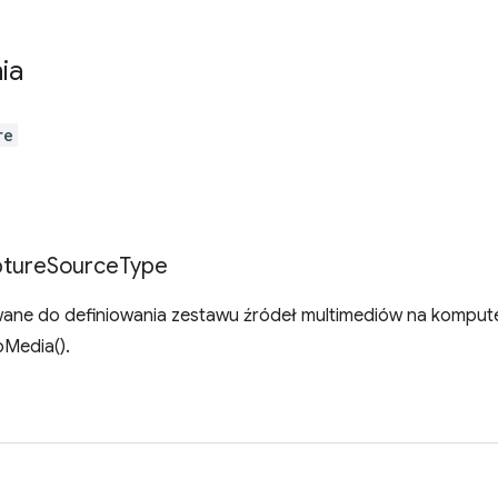
ia
re
ture
Source
Type
wane do definiowania zestawu źródeł multimediów na komput
Media().