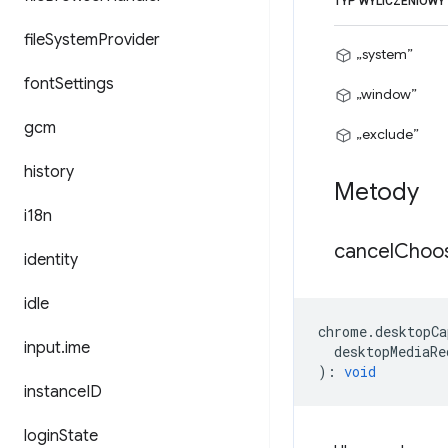
TYP WYLICZENIOWY
file
System
Provider
„system”
font
Settings
„window”
gcm
„exclude”
history
Metody
i18n
cancel
Choo
identity
idle
chrome
.
desktopCa
input
.
ime
desktopMediaRe
)
:
void
instance
ID
login
State