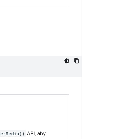
serMedia()
API, aby