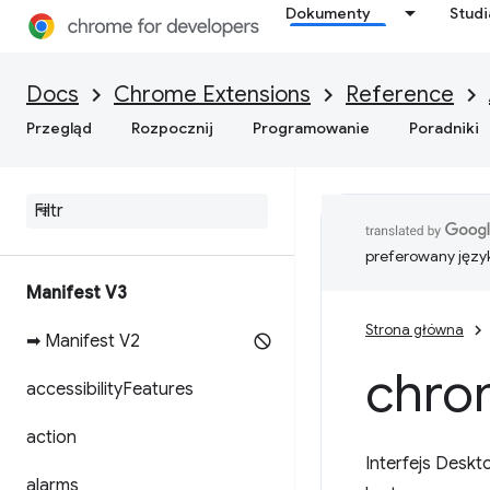
Dokumenty
Stud
Docs
Chrome Extensions
Reference
Przegląd
Rozpocznij
Programowanie
Poradniki
preferowany języ
Manifest V3
Strona główna
➡ Manifest V2
chro
accessibility
Features
action
Interfejs Desk
alarms