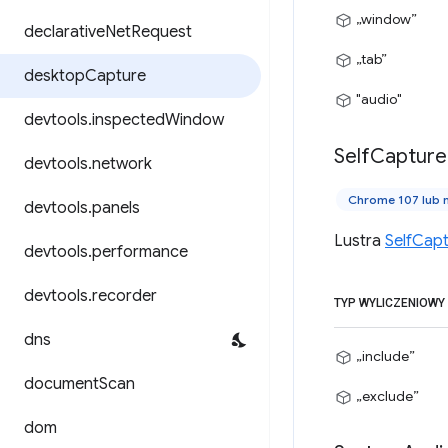
„window”
declarative
Net
Request
„tab”
desktop
Capture
"audio"
devtools
.
inspected
Window
Self
Capture
devtools
.
network
Chrome 107 lub
devtools
.
panels
Lustra
SelfCap
devtools
.
performance
devtools
.
recorder
TYP WYLICZENIOWY
dns
„include”
document
Scan
„exclude”
dom