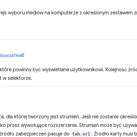
rfejs wyboru mediów na komputerze z określonym zestawem ź
eSourceType
[]
 które powinny być wyświetlane użytkownikowi. Kolejność źró
t w selektorze.
a, dla której tworzony jest strumień. Jeśli nie zostanie okreś
lko przez wywołujące rozszerzenie. Strumień może być używan
h źródło zabezpieczeń pasuje do
tab.url
. Źródło karty musi 