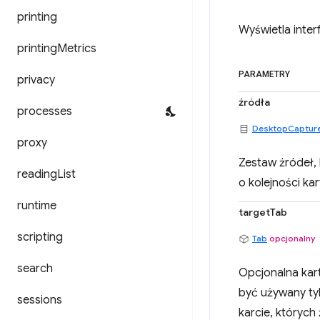
printing
Wyświetla inte
printing
Metrics
PARAMETRY
privacy
źródła
processes
DesktopCaptur
proxy
Zestaw źródeł,
reading
List
o kolejności kar
runtime
targetTab
scripting
Tab
opcjonalny
search
Opcjonalna kart
być używany ty
sessions
karcie, któryc