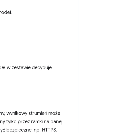
ródeł.
deł w zestawie decyduje
lony, wynikowy strumień może
y tylko przez ramki na danej
być bezpieczne, np. HTTPS.