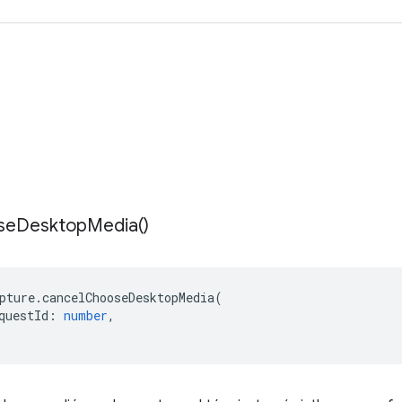
se
Desktop
Media(
)
pture
.
cancelChooseDesktopMedia
(
questId
:
number
,