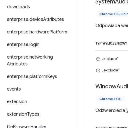
System
Audi
downloads
Chrome 105 lub 
enterprise
.
device
Attributes
Odpowiada war
enterprise
.
hardware
Platform
TYP WYLICZENIOWY
enterprise
.
login
enterprise
.
networking
„include”
Attributes
„exclude”
enterprise
.
platform
Keys
Window
Aud
events
Chrome 140+
extension
Odzwierciedla
extension
Types
file
Browser
Handler