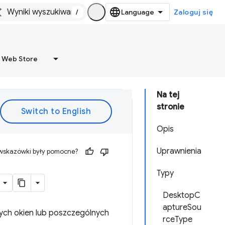
/
Zaloguj się
 Web Store
Na tej
stronie
Opis
Uprawnienia
 wskazówki były pomocne?
Typy
DesktopC
aptureSou
ych okien lub poszczególnych
rceType