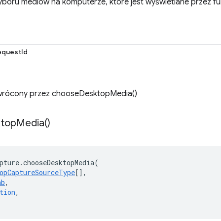
boru mediów na komputerze, które jest wyświetlane przez f
questId
zwrócony przez chooseDesktopMedia()
top
Media(
)
pture
.
chooseDesktopMedia
(
opCaptureSourceType
[],
ab
,
tion
,