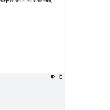
unkcję chooseDesktopMedia().