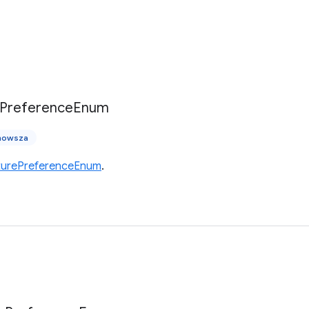
Preference
Enum
 nowsza
turePreferenceEnum
.