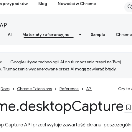
ia przypadków
Blog
Nowości w Chrome
API
AI
Materiały referencyjne
Sample
Chrome
Google używa technologii AI do tłumaczenia treści na Twój
k. Tłumaczenia wygenerowane przez AI mogą zawierać błędy.
Docs
Chrome Extensions
Reference
API
Czy te
me
.
desktop
Capture
top Capture API przechwytuje zawartość ekranu, poszczególn