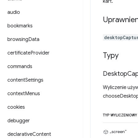
kart.
audio
Uprawnien
bookmarks
desktopCaptu
browsing
Data
certificate
Provider
Typy
commands
Desktop
Cap
content
Settings
Wyliczenie uży
context
Menus
chooseDesktop
cookies
TYP WYLICZENIOWY
debugger
„screen”
declarative
Content