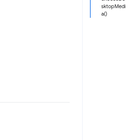
sktopMedi
a()