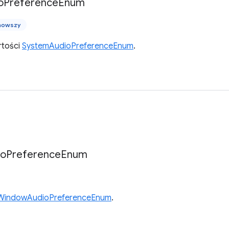
o
Preference
Enum
nowszy
tości
SystemAudioPreferenceEnum
.
io
Preference
Enum
WindowAudioPreferenceEnum
.