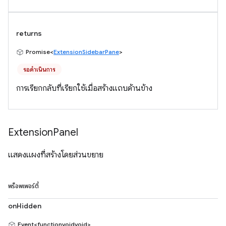
returns
Promise<
ExtensionSidebarPane
>
รอดำเนินการ
การเรียกกลับที่เรียกใช้เมื่อสร้างแถบด้านข้าง
Extension
Panel
แสดงแผงที่สร้างโดยส่วนขยาย
พร็อพเพอร์ตี้
onHidden
Event<functionvoidvoid>