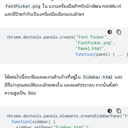
FontPicker.png
ใน แถบเครื่องมือสำหรับนักพัฒนาซอฟต์แวร์
และมีป้ายกำกับเป็น
เครื่องมือเลือกแบบอักษร
chrome
.
devtools
.
panels
.
create
(
"Font Picker"
,
"FontPicker.png"
,
"Panel.html"
,
function
(
panel
)
{
...
โค้ดต่อไปนี้จะเพิ่มแผงแถบด้านข้างที่อยู่ใน
Sidebar.html
และ
มีชื่อว่า
คุณสมบัติแบบอักษร
ลงใน แผงองค์ประกอบ จากนั้นตั้งค่า
ความสูงเป็น
8ex
chrome
.
devtools
.
panels
.
elements
.
createSidebarPane
(
"F
function
(
sidebar
)
{
sidebar
.
setPage
(
"Sidebar.html"
);