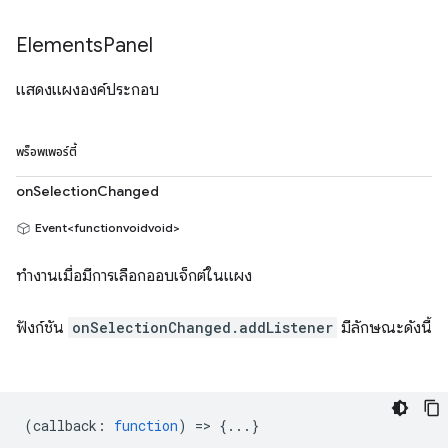
Elements
Panel
แสดงแผงองค์ประกอบ
พร็อพเพอร์ตี้
onSelectionChanged
Event<functionvoidvoid>
ทำงานเมื่อมีการเลือกออบเจ็กต์ในแผง
ฟังก์ชัน
onSelectionChanged.addListener
มีลักษณะดังนี้
(
callback
:
function
) => {...}