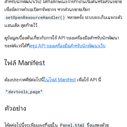
สำหรับนักพัฒนาเว็บ) ได้ทั้งลักษณะการทำงานเริ่มต้นหรือส่วนขยาย
เพื่อจัดการคำขอเปิดทรัพยากร หากส่วนขยายเรียก
setOpenResourceHandler()
หลายครั้ง ระบบจะเก็บเฉพาะตัว
แฮนเดิล สุดท้ายไว้
ดูข้อมูลเบื้องต้นเกี่ยวกับการใช้ API ของเครื่องมือสำหรับนักพัฒนา
ซอฟต์แวร์ได้ที่
สรุป API ของเครื่องมือสำหรับนักพัฒนาเว็บ
ไฟล์ Manifest
ต้องประกาศคีย์ต่อไปนี้
ในไฟล์ Manifest
เพื่อใช้ API นี้
"devtools_page"
ตัวอย่าง
โค้ดต่อไปนี้จะเพิ่มแผงที่อยู่ใน
Panel.html
ซึ่งแสดงด้วย