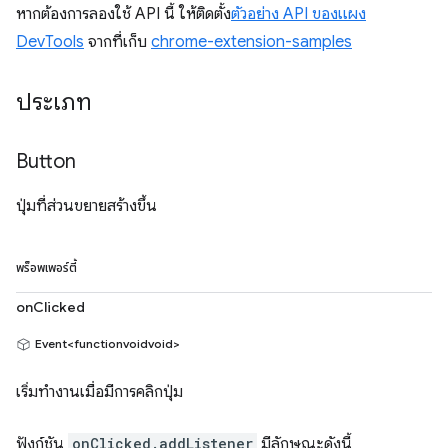
หากต้องการลองใช้ API นี้ ให้ติดตั้ง
ตัวอย่าง API ของแผง
DevTools
จากที่เก็บ
chrome-extension-samples
ประเภท
Button
ปุ่มที่ส่วนขยายสร้างขึ้น
พร็อพเพอร์ตี้
onClicked
Event<functionvoidvoid>
เริ่มทำงานเมื่อมีการคลิกปุ่ม
ฟังก์ชัน
onClicked.addListener
มีลักษณะดังนี้