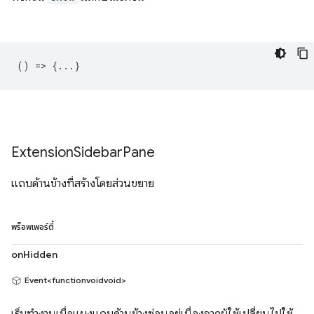
() => {...}
Extension
Sidebar
Pane
แถบด้านข้างที่สร้างโดยส่วนขยาย
พร็อพเพอร์ตี้
onHidden
Event<functionvoidvoid>
เริ่มทำงานเมื่อแผงแถบด้านข้างซ่อนอยู่เนื่องจากผู้ใช้เปลี่ยนไปใช้