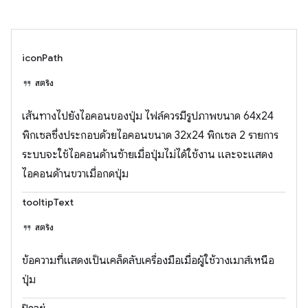
iconPath
สตริง
เส้นทางไปยังไอคอนของปุ่ม ไฟล์ควรมีรูปภาพขนาด 64x24
พิกเซลซึ่งประกอบด้วยไอคอนขนาด 32x24 พิกเซล 2 รายการ
ระบบจะใช้ไอคอนด้านซ้ายเมื่อปุ่มไม่ได้ใช้งาน และจะแสดง
ไอคอนด้านขวาเมื่อกดปุ่ม
tooltipText
สตริง
ข้อความที่แสดงเป็นเคล็ดลับเครื่องมือเมื่อผู้ใช้วางเมาส์เหนือ
ปุ่ม
ปิดอยู่