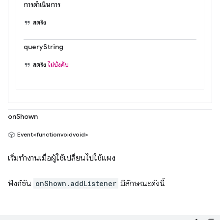
การดำเนินการ
สตริง
queryString
สตริง
ไม่บังคับ
onShown
Event<functionvoidvoid>
เริ่มทำงานเมื่อผู้ใช้เปลี่ยนไปใช้แผง
ฟังก์ชัน
onShown.addListener
มีลักษณะดังนี้