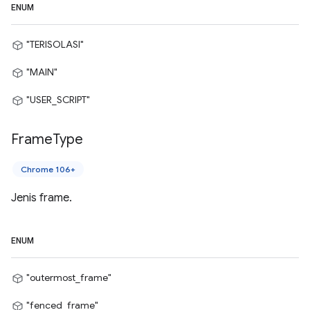
ENUM
"TERISOLASI"
"MAIN"
"USER_SCRIPT"
Frame
Type
Chrome 106+
Jenis frame.
ENUM
"outermost_frame"
"fenced_frame"