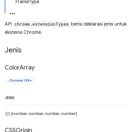
FrameType
API
chrome.extensionTypes
berisi deklarasi jenis untuk
ekstensi Chrome.
Jenis
Color
Array
Chrome 139+
JENIS
[number, number, number, number]
CSSOrigin