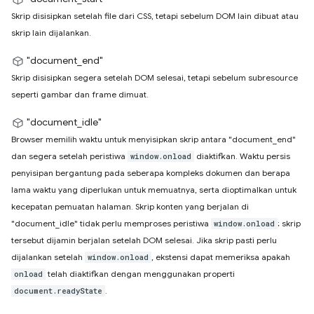
Skrip disisipkan setelah file dari CSS, tetapi sebelum DOM lain dibuat atau
skrip lain dijalankan.
"document_end"
Skrip disisipkan segera setelah DOM selesai, tetapi sebelum subresource
seperti gambar dan frame dimuat.
"document_idle"
Browser memilih waktu untuk menyisipkan skrip antara "document_end"
dan segera setelah peristiwa
diaktifkan. Waktu persis
window.onload
penyisipan bergantung pada seberapa kompleks dokumen dan berapa
lama waktu yang diperlukan untuk memuatnya, serta dioptimalkan untuk
kecepatan pemuatan halaman. Skrip konten yang berjalan di
"document_idle" tidak perlu memproses peristiwa
; skrip
window.onload
tersebut dijamin berjalan setelah DOM selesai. Jika skrip pasti perlu
dijalankan setelah
, ekstensi dapat memeriksa apakah
window.onload
telah diaktifkan dengan menggunakan properti
onload
.
document.readyState