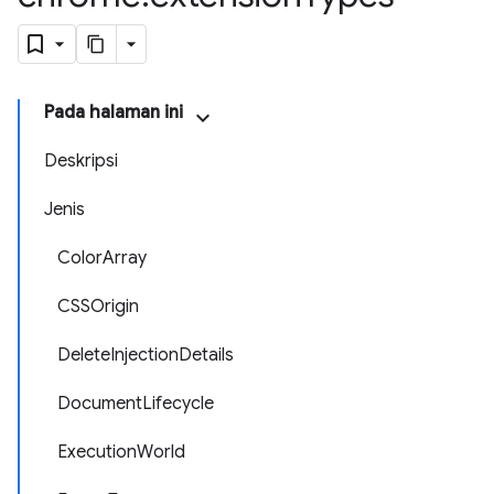
Pada halaman ini
Deskripsi
Jenis
ColorArray
CSSOrigin
DeleteInjectionDetails
DocumentLifecycle
ExecutionWorld