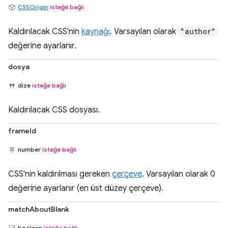
CSSOrigin
isteğe bağlı
Kaldırılacak CSS'nin
kaynağı
. Varsayılan olarak
"author"
değerine ayarlanır.
dosya
dize
isteğe bağlı
Kaldırılacak CSS dosyası.
frameId
number
isteğe bağlı
CSS'nin kaldırılması gereken
çerçeve
. Varsayılan olarak 0
değerine ayarlanır (en üst düzey çerçeve).
matchAboutBlank
boolean
isteğe bağlı