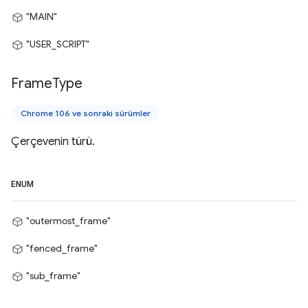
"MAIN"
"USER_SCRIPT"
Frame
Type
Chrome 106 ve sonraki sürümler
Çerçevenin türü.
ENUM
"outermost_frame"
"fenced_frame"
"sub_frame"