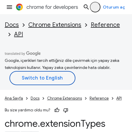
Oturum aç
Docs
Chrome Extensions
Reference
API
Google, içerikleri tercih ettiğiniz dile çevirmek için yapay zeka
teknolojisini kullanır. Yapay zeka çevirilerinde hata olabilir.
Ana Sayfa
Docs
Chrome Extensions
Reference
API
Bu size yardımcı oldu mu?
chrome
.
extension
Types