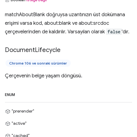
matchAboutBlank doğruysa uzantınızın üst dokümana
erişimi varsa kod, about:blank ve about:srcdoc
çerçevelerinden de kaldırılır. Varsayılan olarak
false
'dır.
Document
Lifecycle
Chrome 106 ve sonraki sürümler
Çerçevenin belge yaşam döngüsü.
ENUM
"prerender"
"active"
"cached"