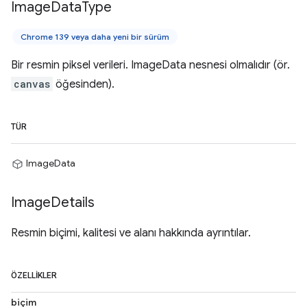
Image
Data
Type
Chrome 139 veya daha yeni bir sürüm
Bir resmin piksel verileri. ImageData nesnesi olmalıdır (ör.
canvas
öğesinden).
TÜR
ImageData
Image
Details
Resmin biçimi, kalitesi ve alanı hakkında ayrıntılar.
ÖZELLIKLER
biçim