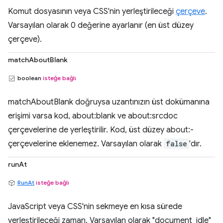
Komut dosyasının veya CSS'nin yerleştirileceği
çerçeve
.
Varsayılan olarak 0 değerine ayarlanır (en üst düzey
çerçeve).
matchAboutBlank
boolean
isteğe bağlı
matchAboutBlank doğruysa uzantınızın üst dokümanına
erişimi varsa kod, about:blank ve about:srcdoc
çerçevelerine de yerleştirilir. Kod, üst düzey about:-
çerçevelerine eklenemez. Varsayılan olarak
false
'dır.
runAt
RunAt
isteğe bağlı
JavaScript veya CSS'nin sekmeye en kısa sürede
yerleştirileceği zaman. Varsayılan olarak "document_idle"