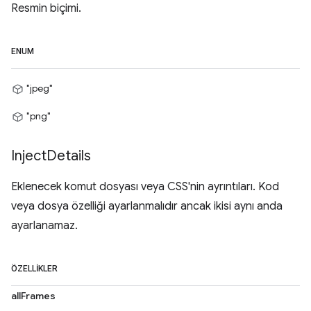
Resmin biçimi.
ENUM
"jpeg"
"png"
Inject
Details
Eklenecek komut dosyası veya CSS'nin ayrıntıları. Kod
veya dosya özelliği ayarlanmalıdır ancak ikisi aynı anda
ayarlanamaz.
ÖZELLIKLER
allFrames