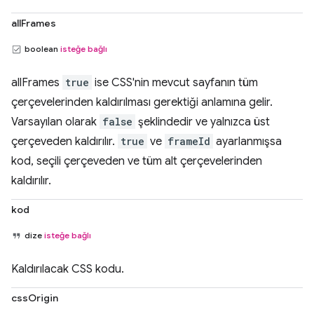
allFrames
boolean
isteğe bağlı
allFrames
true
ise CSS'nin mevcut sayfanın tüm
çerçevelerinden kaldırılması gerektiği anlamına gelir.
Varsayılan olarak
false
şeklindedir ve yalnızca üst
çerçeveden kaldırılır.
true
ve
frameId
ayarlanmışsa
kod, seçili çerçeveden ve tüm alt çerçevelerinden
kaldırılır.
kod
dize
isteğe bağlı
Kaldırılacak CSS kodu.
cssOrigin