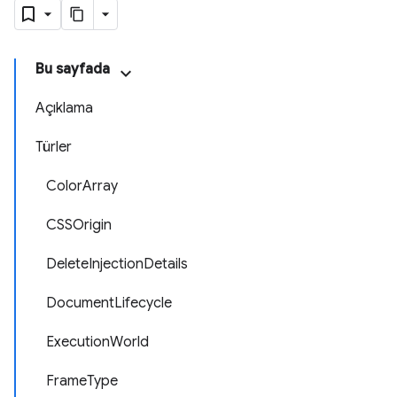
Bu sayfada
Açıklama
Türler
ColorArray
CSSOrigin
DeleteInjectionDetails
DocumentLifecycle
ExecutionWorld
FrameType