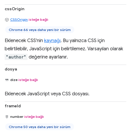
cssOrigin
CSSOrigin
isteğe bağlı
Chrome 66 veya daha yeni bir sürüm
Eklenecek CSS'nin
kaynağı
. Bu yalnızca CSS için
belirtilebilir, JavaScript için belirtilemez. Varsayılan olarak
"author"
değerine ayarlanır.
dosya
dize
isteğe bağlı
Eklenecek JavaScript veya CSS dosyası.
frameId
number
isteğe bağlı
Chrome 50 veya daha yeni bir sürüm