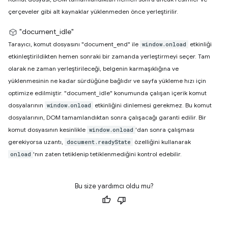
çerçeveler gibi alt kaynaklar yüklenmeden önce yerleştirilir.
"document_idle"
Tarayıcı, komut dosyasını "document_end" ile
etkinliği
window.onload
etkinleştirildikten hemen sonraki bir zamanda yerleştirmeyi seçer. Tam
olarak ne zaman yerleştirileceği, belgenin karmaşıklığına ve
yüklenmesinin ne kadar sürdüğüne bağlıdır ve sayfa yükleme hızı için
optimize edilmiştir. "document_idle" konumunda çalışan içerik komut
dosyalarının
etkinliğini dinlemesi gerekmez. Bu komut
window.onload
dosyalarının, DOM tamamlandıktan sonra çalışacağı garanti edilir. Bir
komut dosyasının kesinlikle
'dan sonra çalışması
window.onload
gerekiyorsa uzantı,
özelliğini kullanarak
document.readyState
'nın zaten tetiklenip tetiklenmediğini kontrol edebilir.
onload
Bu size yardımcı oldu mu?