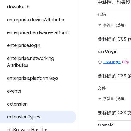
中移除。如果
downloads
代码
enterprise
.
device
Attributes
字符串（选填）
enterprise
.
hardware
Platform
要移除的 CSS 
enterprise
.
login
cssOrigin
enterprise
.
networking
CSSOrigin
可选
Attributes
要移除的 CSS 
enterprise
.
platform
Keys
文件
events
字符串（选填）
extension
要移除的 CSS 
extension
Types
frameId
file
Browser
Handler