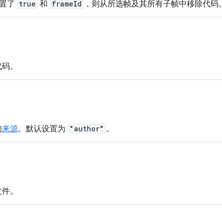
设置了
true
和
frameId
，则从所选帧及其所有子帧中移除代码
代码。
的
来源
。默认设置为
"author"
。
文件。