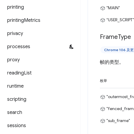
printing
"MAIN"
“USER_SCRIPT
printing
Metrics
privacy
Frame
Type
processes
Chrome 106 
proxy
帧的类型。
reading
List
枚举
runtime
"outermost_f
scripting
"fenced_fram
search
"sub_frame"
sessions