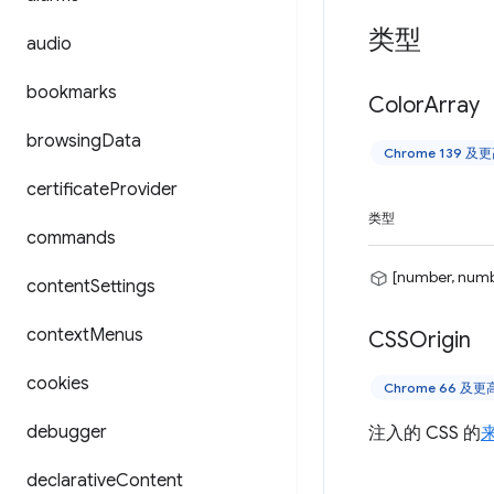
类型
audio
bookmarks
Color
Array
browsing
Data
Chrome 139 
certificate
Provider
类型
commands
[number, numb
content
Settings
context
Menus
CSSOrigin
cookies
Chrome 66 及
debugger
注入的 CSS 的
declarative
Content