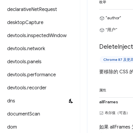
枚举
declarative
Net
Request
"author"
desktop
Capture
“用户”
devtools
.
inspected
Window
Delete
Injec
devtools
.
network
Chrome 87 及
devtools
.
panels
要移除的 CS
devtools
.
performance
devtools
.
recorder
属性
dns
allFrames
布尔值（可选）
document
Scan
dom
如果 allFrames