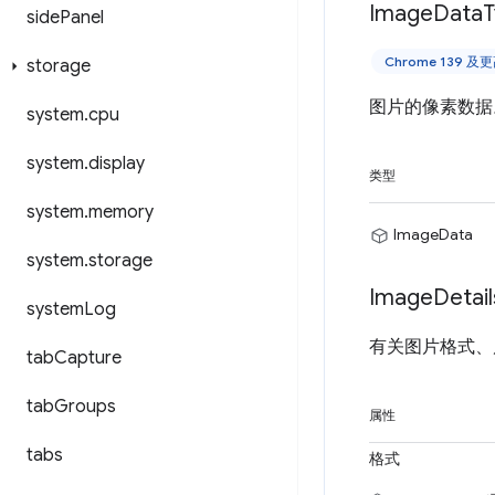
Image
Data
T
side
Panel
Chrome 139 
storage
图片的像素数据。
system
.
cpu
system
.
display
类型
system
.
memory
ImageData
system
.
storage
Image
Detail
system
Log
有关图片格式、
tab
Capture
tab
Groups
属性
tabs
格式