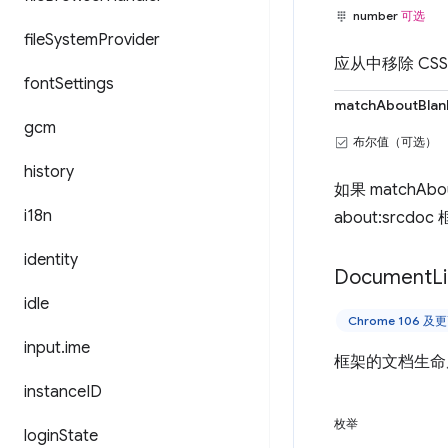
number
可选
file
System
Provider
应从中移除 CSS
font
Settings
matchAboutBlan
gcm
布尔值（可选）
history
如果 matchAb
i18n
about:src
identity
Document
L
idle
Chrome 106 
input
.
ime
框架的文档生命
instance
ID
枚举
login
State