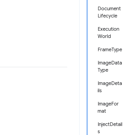
Document
Lifecycle
Execution
World
FrameType
ImageData
Type
ImageDeta
ils
ImageFor
mat
InjectDetail
s