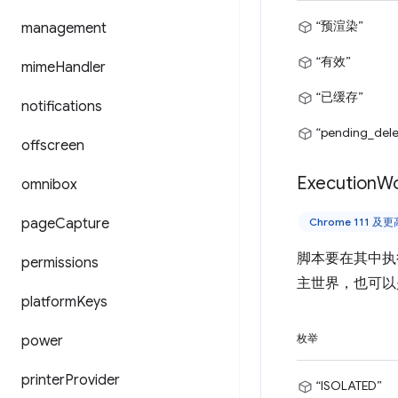
“预渲染”
management
“有效”
mime
Handler
“已缓存”
notifications
“pending_dele
offscreen
Execution
Wo
omnibox
page
Capture
Chrome 111 及
脚本要在其中执行的
permissions
主世界，也可以是仅
platform
Keys
power
枚举
printer
Provider
“ISOLATED”