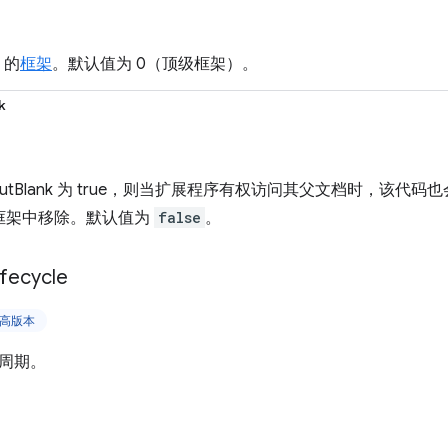
 的
框架
。默认值为 0（顶级框架）。
k
outBlank 为 true，则当扩展程序有权访问其父文档时，该代码也会从 
doc 框架中移除。默认值为
false
。
ifecycle
及更高版本
周期。