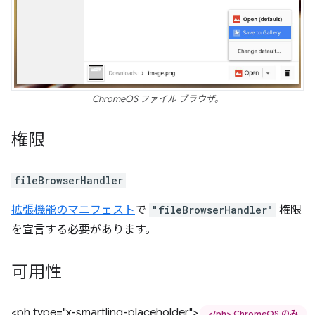
ChromeOS ファイル ブラウザ。
権限
fileBrowserHandler
拡張機能のマニフェスト
で
"fileBrowserHandler"
権限
を宣言する必要があります。
可用性
<ph type="x-smartling-placeholder">
</ph> ChromeOS のみ