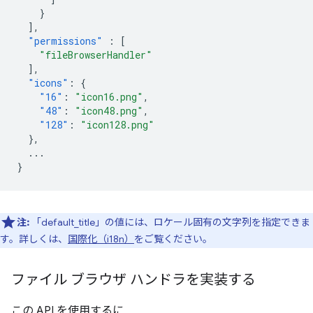
}
],
"permissions"
:
[
"fileBrowserHandler"
],
"icons"
:
{
"16"
:
"icon16.png"
,
"48"
:
"icon48.png"
,
"128"
:
"icon128.png"
},
...
}
注:
「default_title」の値には、ロケール固有の文字列を指定できま
す。詳しくは、
国際化（i18n）
をご覧ください。
ファイル ブラウザ ハンドラを実装する
この API を使用するに