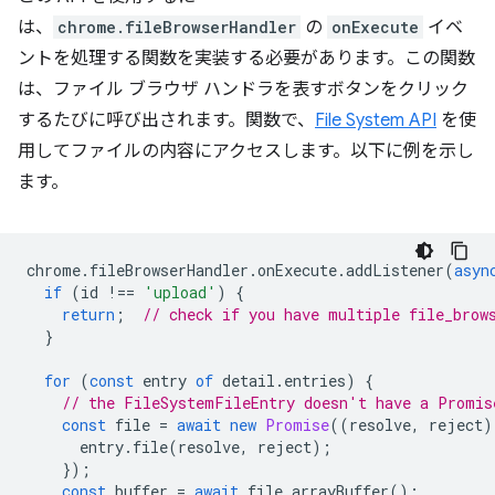
は、
chrome.fileBrowserHandler
の
onExecute
イベ
ントを処理する関数を実装する必要があります。この関数
は、ファイル ブラウザ ハンドラを表すボタンをクリック
するたびに呼び出されます。関数で、
File System API
を使
用してファイルの内容にアクセスします。以下に例を示し
ます。
chrome
.
fileBrowserHandler
.
onExecute
.
addListener
(
asyn
if
(
id
!==
'upload'
)
{
return
;
// check if you have multiple file_brow
}
for
(
const
entry
of
detail
.
entries
)
{
// the FileSystemFileEntry doesn't have a Promis
const
file
=
await
new
Promise
((
resolve
,
reject
)
entry
.
file
(
resolve
,
reject
);
});
const
buffer
=
await
file
.
arrayBuffer
();