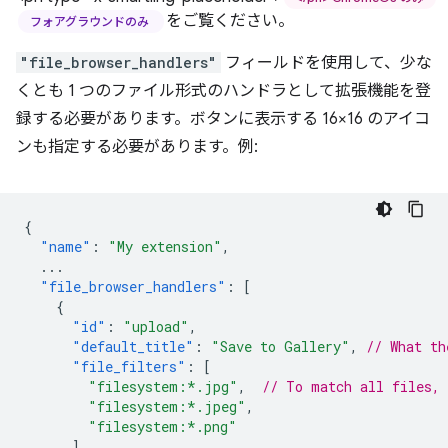
をご覧ください。
フォアグラウンドのみ
"file_browser_handlers"
フィールドを使用して、少な
くとも 1 つのファイル形式のハンドラとして拡張機能を登
録する必要があります。ボタンに表示する 16×16 のアイコ
ンも指定する必要があります。例:
{
"name"
:
"My extension"
,
...
"file_browser_handlers"
:
[
{
"id"
:
"upload"
,
"default_title"
:
"Save to Gallery"
,
// What th
"file_filters"
:
[
"filesystem:*.jpg"
,
// To match all files,
"filesystem:*.jpeg"
,
"filesystem:*.png"
]