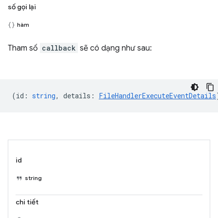
số gọi lại
hàm
Tham số
callback
sẽ có dạng như sau:
(
id
:
string
,
details
:
FileHandlerExecuteEventDetails
id
string
chi tiết