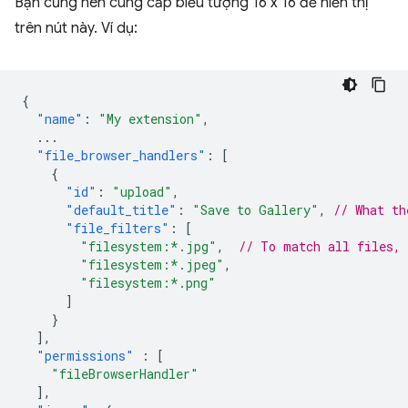
Bạn cũng nên cung cấp biểu tượng 16 x 16 để hiển thị
trên nút này. Ví dụ:
{
"name"
:
"My extension"
,
...
"file_browser_handlers"
:
[
{
"id"
:
"upload"
,
"default_title"
:
"Save to Gallery"
,
// What th
"file_filters"
:
[
"filesystem:*.jpg"
,
// To match all files,
"filesystem:*.jpeg"
,
"filesystem:*.png"
]
}
],
"permissions"
:
[
"fileBrowserHandler"
],