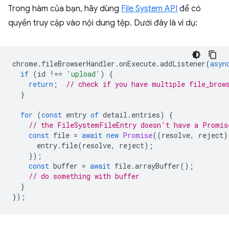
Trong hàm của bạn, hãy dùng
File System API
để có
quyền truy cập vào nội dung tệp. Dưới đây là ví dụ:
chrome
.
fileBrowserHandler
.
onExecute
.
addListener
(
asyn
if
(
id
!==
'upload'
)
{
return
;
// check if you have multiple file_brow
}
for
(
const
entry
of
detail
.
entries
)
{
// the FileSystemFileEntry doesn't have a Promis
const
file
=
await
new
Promise
((
resolve
,
reject
)
entry
.
file
(
resolve
,
reject
);
});
const
buffer
=
await
file
.
arrayBuffer
();
// do something with buffer
}
});