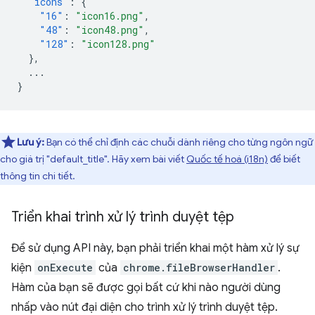
"icons"
:
{
"16"
:
"icon16.png"
,
"48"
:
"icon48.png"
,
"128"
:
"icon128.png"
},
...
}
Lưu ý:
Bạn có thể chỉ định các chuỗi dành riêng cho từng ngôn ngữ
cho giá trị "default_title". Hãy xem bài viết
Quốc tế hoá (i18n)
để biết
thông tin chi tiết.
Triển khai trình xử lý trình duyệt tệp
Để sử dụng API này, bạn phải triển khai một hàm xử lý sự
kiện
onExecute
của
chrome.fileBrowserHandler
.
Hàm của bạn sẽ được gọi bất cứ khi nào người dùng
nhấp vào nút đại diện cho trình xử lý trình duyệt tệp.