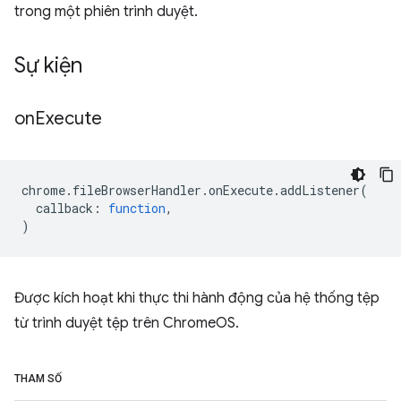
trong một phiên trình duyệt.
Sự kiện
on
Execute
chrome
.
fileBrowserHandler
.
onExecute
.
addListener
(
callback
:
function
,
)
Được kích hoạt khi thực thi hành động của hệ thống tệp
từ trình duyệt tệp trên ChromeOS.
THAM SỐ