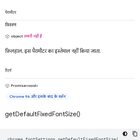
पैरामीटर
विवरण
object
ज़रूरी नहीं है
फ़िलहाल, इस पैरामीटर का इस्तेमाल नहीं किया जाता.
रिटर्न
Promise<void>
Chrome 96 और इसके बाद के वर्शन
get
Default
Fixed
Font
Size(
)
chrome
.
fontSettings
.
getDefaultFixedFontSize
(