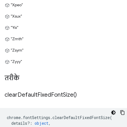
"Xpeo"
"Xsux"
"Yiii"
"Zmth"
"Zsym"
"Zyyy"
तरीके
clear
Default
Fixed
Font
Size(
)
chrome
.
fontSettings
.
clearDefaultFixedFontSize
(
details?
:
object
,