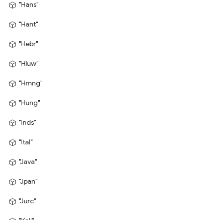
"Hans"
"Hant"
"Hebr"
"Hluw"
"Hmng"
"Hung"
"Inds"
"Ital"
"Java"
"Jpan"
"Jurc"