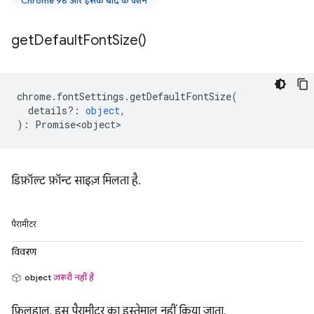
Chrome 96 और इसके बाद के वर्शन
get
Default
Font
Size(
)
chrome
.
fontSettings
.
getDefaultFontSize
(
details?
:
object
,
)
:
Promise<object>
डिफ़ॉल्ट फ़ॉन्ट साइज़ मिलता है.
पैरामीटर
विवरण
object
ज़रूरी नहीं है
फ़िलहाल, इस पैरामीटर का इस्तेमाल नहीं किया जाता.