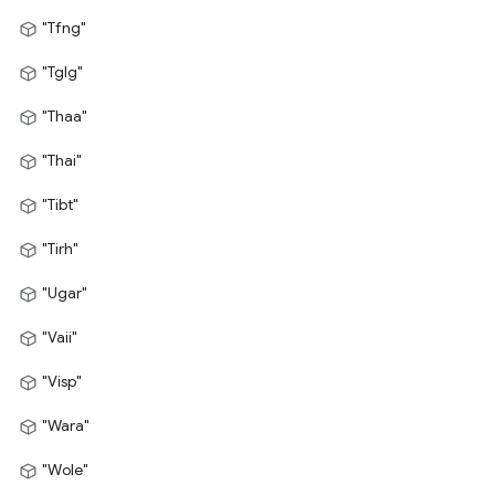
"Tfng"
"Tglg"
"Thaa"
"Thai"
"Tibt"
"Tirh"
"Ugar"
"Vaii"
"Visp"
"Wara"
"Wole"