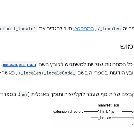
רייה
/_locales
,
המניפסט
חייב להגדיר את
efault_locale"
מוש
 כל המחרוזות שגלויות למשתמש לקובץ בשם
messages.json
.
ובץ הודעות בספרייה בשם
/_locales/_localeCode_
, כאשר
e
קבצים של תוסף שעבר לוקליזציה ותומך באנגלית (
en
), בספרדי