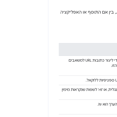
בקובצי CSS ו-JavaScript, בין אם התוסף או האפליקציה
המזהה של התוסף או האפליקציה. יכול להיות שתשתמשו במחרוזת הזו כדי ליצור כתובות URL למשאבים
זו.
כיוון הטקסט של הלוקאל הנוכחי, 'ltr' לשפות שנקראות משמאל לימין כמו אנגלית, או 'rtl' לשפות שנקראות מימין