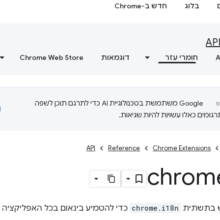
בלוג
חדש ב-Chrome
AP
A
חומרי עזר
דוגמאות
Chrome Web Store
‫Google משתמשת בטכנולוגיית AI כדי לתרגם תוכן לשפה
ומים כאלו עשויות להיות שגיאות.
API
Reference
Chrome Extensions
chrom
 בתשתית
chrome.i18n
כדי להטמיע בינאום בכל האפליקציה א