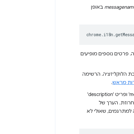
messagenam
באופן
chrome
.
i18n
.
getMess
לו בהודעה. פרטים נוספים מופיעים
כת הלוקליזציה. הרשימה
רות מראש
.
, לכל מחרוזת שמוצגת למשתמש יש שם, פריט 'message' ופריט 'description'
search_string שמזהה את המחרוזת. הערך של
descrip (תיאור) מספק עזרה למתרגמים, שאולי לא