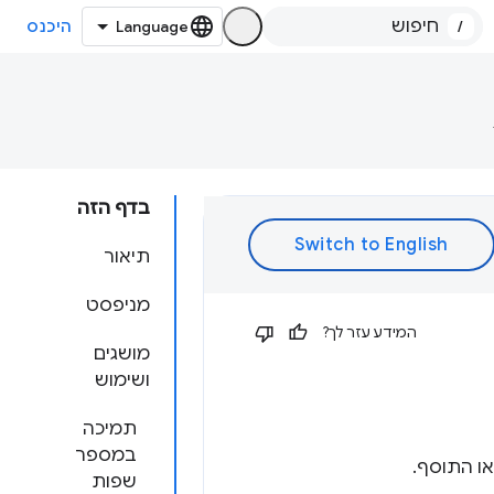
/
היכנס
בדף הזה
תיאור
מניפסט
המידע עזר לך?
מושגים
ושימוש
תמיכה
במספר
ו התוסף.
שפות