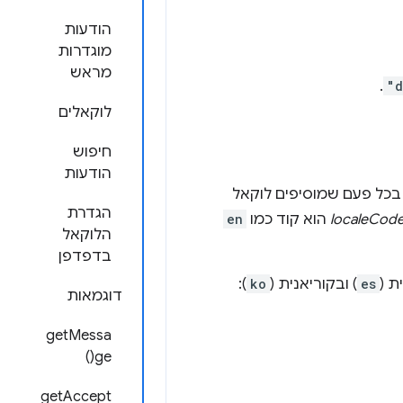
הודעות
מוגדרות
מראש
.
"d
לוקאלים
חיפוש
הודעות
 בכל פעם שמוסיפים לוקאל
הגדרת
localeCod
הוא קוד כמו
en
הלוקאל
בדפדפן
ת (
es
) ובקוריאנית (
ko
):
דוגמאות
getMessa
ge()
getAccept