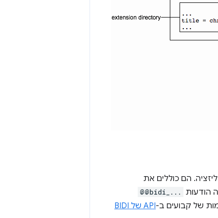
זציה. הם כוללים את
ה הודעות
@@bidi_...
ות של קבועים ב-
API של BIDI