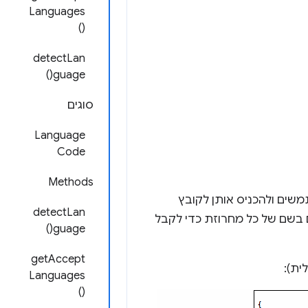
Languages
()
detectLan
guage()
סוגים
Language
Code
Methods
משים ולהכניס אותן לקובץ
detectLan
תוסף, קובצי ה-CSS וקוד ה-JavaScript משתמשים בשם של כל מחרוזת כדי לקבל
guage()
getAccept
ית):
Languages
()