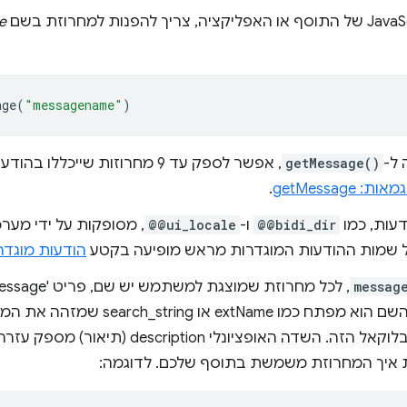
e
age
(
"messagename"
)
 ל-
getMessage()
, אפשר לספק עד 9 מחרוזות שייכל
אות: getMessage
.
עות, כמו
@@bidi_dir
ו-
@@ui_locale
, מסופקות על ידי מער
שמות ההודעות המוגדרות מראש מופיעה בקטע
הודעות מוגד
messag
אופציונלי. השם הוא מפתח כמו extName או 
המחרוזת בלוקאל הזה. השדה האופציונלי tion
ות איך המחרוזת משמשת בתוסף שלכם. לדוגמה: