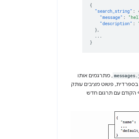
{
"search_string"
:
"message"
:
"hel
"description"
:
},
...
}
messages.
, מתרגמים אותו
ך בספרדית, פשוט מציבים עותק
ף הקודם עם תרגום חדש