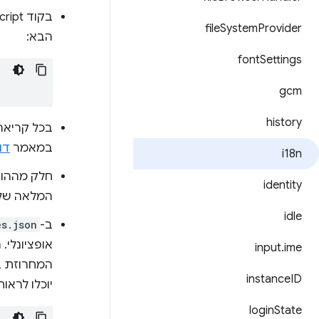
בקוד JavaScript של התוסף או האפליקציה, צריך להפנות למחרוזת בשם
file
System
Provider
הבא:
font
Settings
gcm
history
בכל קריאה
במאמר
דוגמ
i18n
חלק מההוד
identity
המלאה של 
idle
ב-
es.json
input
.
ime
instance
ID
יוכלו לרא
login
State