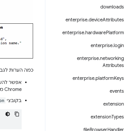
downloads
enterprise
.
device
Attributes
enterprise
.
hardware
Platform
enterprise
.
login
enterprise
.
networking
Attributes
כמה הערות לגבי
enterprise
.
platform
Keys
אפשר להש
Chrome מתעלם ממנו.
events
בקובצי
on
extension
extension
Types
file
Browser
Handler