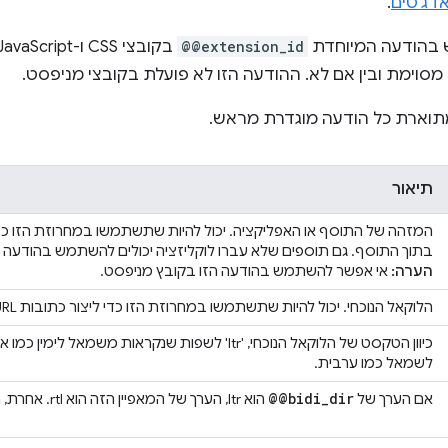
גאדג'טים
.
בהודעה המיוחדת
@@extension_id
סוימת ובין אם לא. ההודעה הזו לא פועלת בקובצי מניפסט.
וארת כל הודעה מוגדרת מראש.
תיאור
בתוך התוסף. גם תוספים שלא עברו לוקליזציה יכולים להשתמש בהודעה ה
הערה:
אי אפשר להשתמש בהודעה הזו בקובץ מניפסט.
הלוקאל הנוכחי. יכול להיות שתשתמשו במחרוזת הזו כדי ליצור כתובות URL ספציפיות ללוקאל.
לשמאל כמו ערבית.
@@bidi
_
dir
אם הערך של
הוא ltr, הערך של המאפיין הזה הוא rtl. אחרת, הערך הוא ltr.