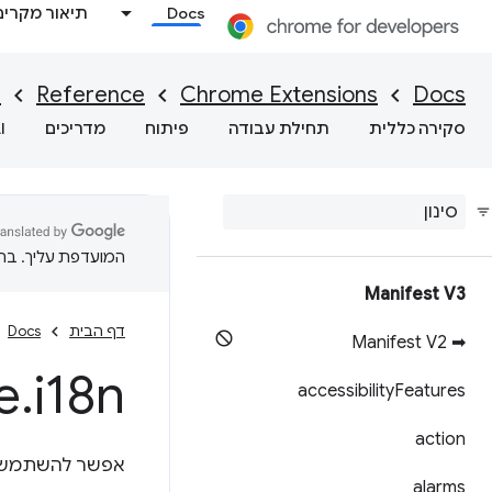
Docs
תיאור מקרים
I
Reference
Chrome Extensions
Docs
סקירה כללית
תחילת עבודה
פיתוח
מדריכים
I
המועדפת עליך. בתרג
Manifest V3
דף הבית
Docs
➡ Manifest V2
e
.
i18n
accessibility
Features
action
אפשר להשתמש
alarms