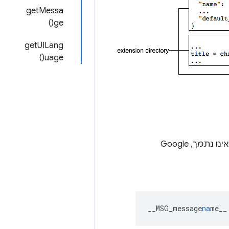
getMessa
ge()
getUILang
uage()
. אם משתמשים באזור שאינו נתמך, Google
__MSG_message
na
me__