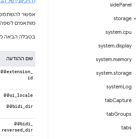
(דו-כיווני) של ה
side
Panel
אפשר להשתמש 
storage
מותאמים לשפה מ
system
.
cpu
בטבלה הבאה מת
system
.
display
שם ההודעה
system
.
memory
@@extension
_
system
.
storage
id
system
Log
@@ui
_
locale
tab
Capture
@@bidi
_
dir
tab
Groups
@@bidi
_
tabs
reversed
_
dir