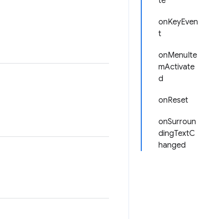
te
onKeyEven
t
onMenuIte
mActivate
d
onReset
onSurroun
dingTextC
hanged