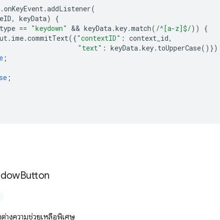
.
onKeyEvent
.
addListener
(
eID
,
keyData
)
{
type
==
"keydown"
 && 
keyData
.
key
.
match
(
/^[a-z]$/
))
{
ut
.
ime
.
commitText
({
"contextID"
:
context_id
,
"text"
:
keyData
.
key
.
toUpperCase
()})
e
;
se
;
ndow
Button
าต่างความช่วยเหลือพิเศษ