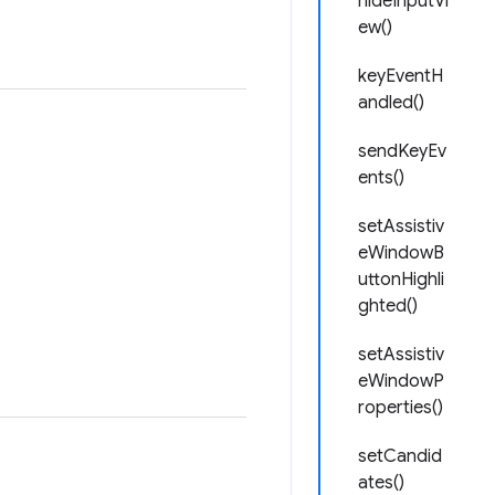
hideInputVi
ew()
keyEventH
andled()
sendKeyEv
ents()
setAssistiv
eWindowB
uttonHighli
ghted()
setAssistiv
eWindowP
roperties()
setCandid
ates()