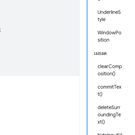
UnderlineS
tyle
;
WindowPo
sition
เมธอด
clearComp
osition()
commitTex
t()
deleteSurr
oundingTe
xt()