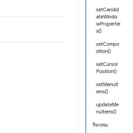
setCandid
ateWindo
wPropertie
s()
setCompo
sition()
setCursor
Position()
setMenuIt
ems()
updateMe
nuItems()
กิจกรรม