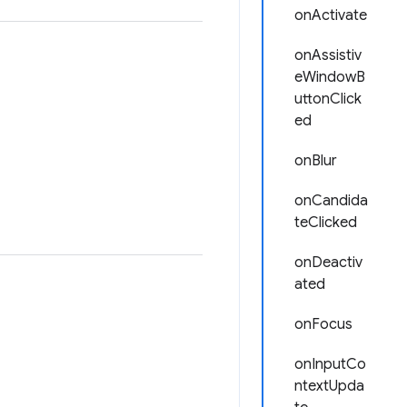
onActivate
onAssistiv
eWindowB
uttonClick
ed
onBlur
onCandida
teClicked
onDeactiv
ated
onFocus
onInputCo
ntextUpda