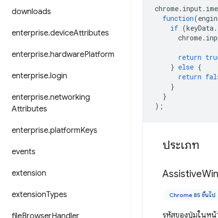
chrome
.
input
.
ime
downloads
function
(
engin
if
(
keyData
.
enterprise
.
device
Attributes
chrome
.
inp
enterprise
.
hardware
Platform
return
tru
}
else
{
enterprise
.
login
return
fal
}
}
enterprise
.
networking
);
Attributes
enterprise
.
platform
Keys
ประเภท
events
Assistive
Wi
extension
extension
Types
Chrome 85 ขึ้นไป
รหัสของปุ่มในหน้
file
Browser
Handler