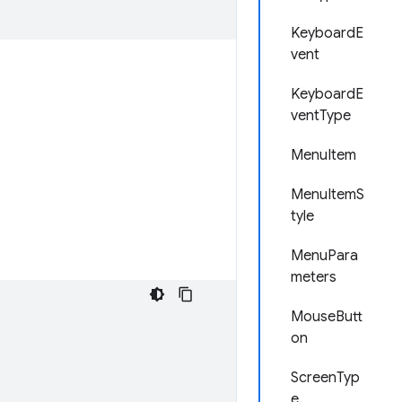
KeyboardE
vent
KeyboardE
ventType
MenuItem
MenuItemS
tyle
MenuPara
meters
MouseButt
on
ScreenTyp
e