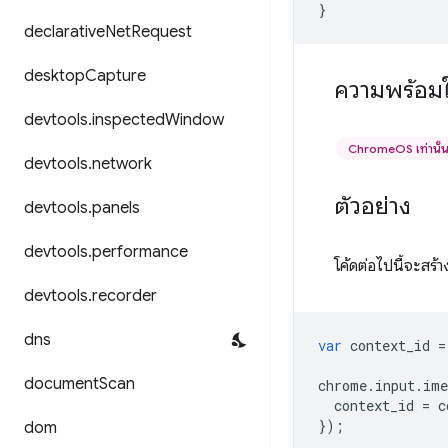
}
declarative
Net
Request
desktop
Capture
ความพร้อมใ
devtools
.
inspected
Window
ChromeOS เท่านั้
devtools
.
network
ตัวอย่าง
devtools
.
panels
devtools
.
performance
โค้ดต่อไปนี้จะสร้
devtools
.
recorder
dns
var
context_id
=
document
Scan
chrome
.
input
.
ime
context_id
=
c
});
dom