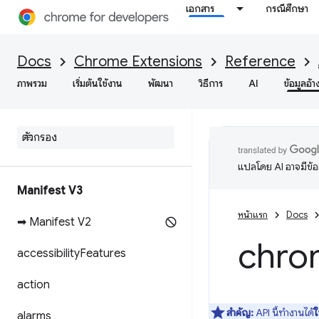
เอกสาร
กรณีศึกษา
Docs
Chrome Extensions
Reference
ภาพรวม
เริ่มต้นใช้งาน
พัฒนา
วิธีการ
AI
ข้อมูลอ้า
แปลโดย AI อาจมีข้
Manifest V3
หน้าแรก
Docs
➡ Manifest V2
chro
accessibility
Features
action
สำคัญ:
API นี้ทำงานได้
ใ
alarms