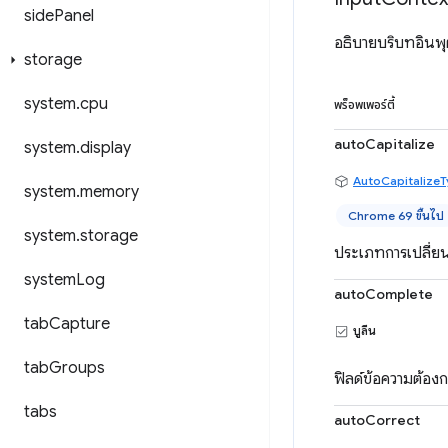
side
Panel
อธิบายบริบทอินพุ
storage
system
.
cpu
พร็อพเพอร์ตี้
autoCapitalize
system
.
display
AutoCapitalizeT
system
.
memory
Chrome 69 ขึ้นไป
system
.
storage
ประเภทการเปลี่ยน
system
Log
autoComplete
tab
Capture
บูลีน
tab
Groups
ฟิลด์ข้อความต้องก
tabs
autoCorrect