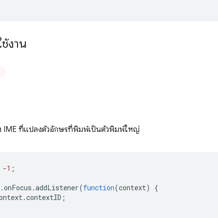
ช้งาน
น
าง IME ที่แปลงตัวอักษรที่พิมพ์เป็นตัวพิมพ์ใหญ่
-
1
;
.
onFocus
.
addListener
(
function
(
context
)
{
ontext
.
contextID
;