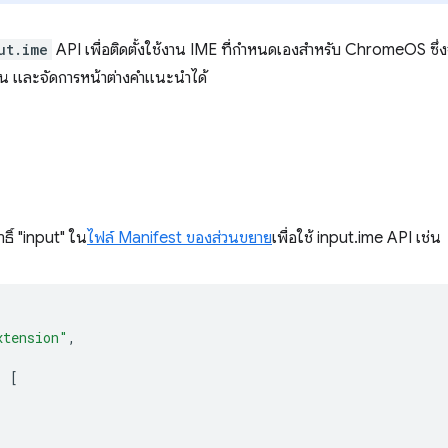
ut.ime
API เพื่อติดตั้งใช้งาน IME ที่กำหนดเองสำหรับ ChromeOS ซึ่
ียน และจัดการหน้าต่างคำแนะนำได้
ิ์ "input" ใน
ไฟล์ Manifest ของส่วนขยาย
เพื่อใช้ input.ime API เช่น
xtension"
,
:
[