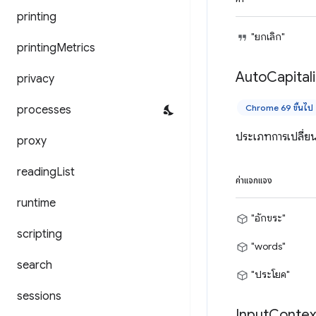
printing
"ยกเลิก"
printing
Metrics
Auto
Capital
privacy
Chrome 69 ขึ้นไป
processes
ประเภทการเปลี่ยน
proxy
reading
List
ค่าแจกแจง
runtime
"อักขระ"
scripting
"words"
search
"ประโยค"
sessions
Input
Contex