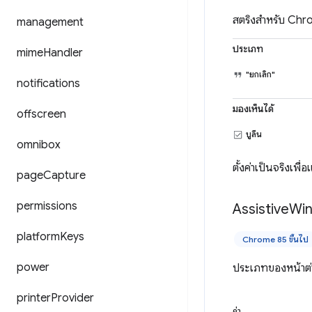
สตริงสำหรับ Chr
management
ประเภท
mime
Handler
"ยกเลิก"
notifications
มองเห็นได้
offscreen
บูลีน
omnibox
ตั้งค่าเป็นจริงเพ
page
Capture
permissions
Assistive
Wi
platform
Keys
Chrome 85 ขึ้นไป
power
ประเภทของหน้าต่
printer
Provider
ค่า