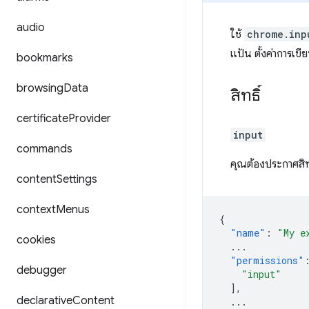
audio
ใช้
chrome.inp
แป้น ตั้งค่าการเข
bookmarks
browsing
Data
สิทธิ์
certificate
Provider
input
commands
คุณต้องประกาศสิทธ
content
Settings
context
Menus
{
"name"
:
"My e
cookies
...
"permissions"
debugger
"input"
],
declarative
Content
...