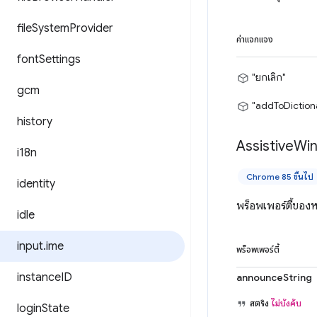
file
System
Provider
ค่าแจกแจง
font
Settings
"ยกเลิก"
gcm
"addToDiction
history
Assistive
Wi
i18n
Chrome 85 ขึ้นไป
identity
พร็อพเพอร์ตี้ของห
idle
input
.
ime
พร็อพเพอร์ตี้
instance
ID
announceString
สตริง
ไม่บังคับ
login
State