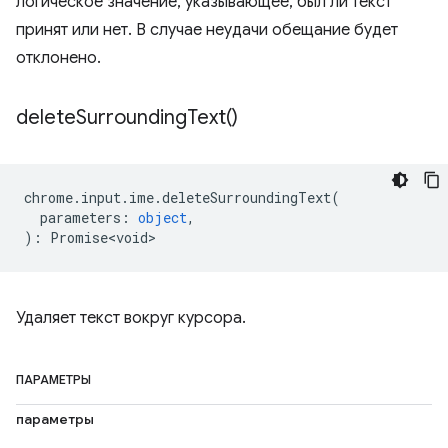
логическое значение, указывающее, был ли текст
принят или нет. В случае неудачи обещание будет
отклонено.
delete
Surrounding
Text(
)
chrome
.
input
.
ime
.
deleteSurroundingText
(
parameters
:
object
,
)
:
Promise<void>
Удаляет текст вокруг курсора.
ПАРАМЕТРЫ
параметры