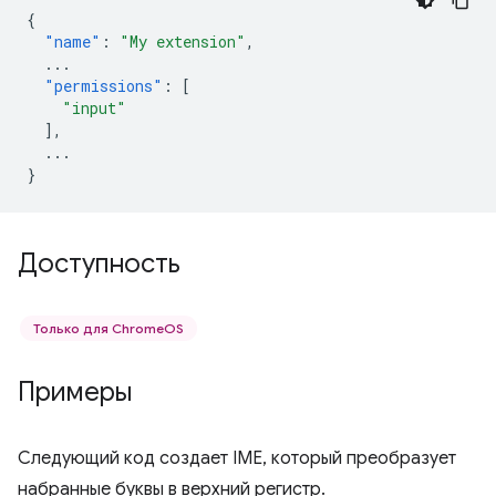
{
"name"
:
"My extension"
,
...
"permissions"
:
[
"input"
],
...
}
Доступность
Только для ChromeOS
Примеры
Следующий код создает IME, который преобразует
набранные буквы в верхний регистр.