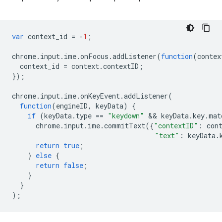
var
context_id
=
-
1
;
chrome
.
input
.
ime
.
onFocus
.
addListener
(
function
(
contex
context_id
=
context
.
contextID
;
});
chrome
.
input
.
ime
.
onKeyEvent
.
addListener
(
function
(
engineID
,
keyData
)
{
if
(
keyData
.
type
==
"keydown"
 && 
keyData
.
key
.
mat
chrome
.
input
.
ime
.
commitText
({
"contextID"
:
con
"text"
:
keyData
.
return
true
;
}
else
{
return
false
;
}
}
);