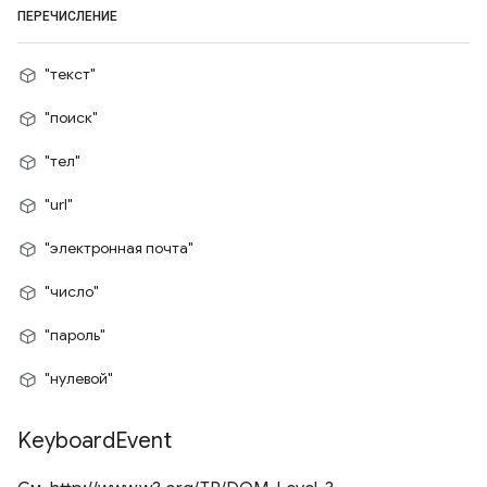
ПЕРЕЧИСЛЕНИЕ
"текст"
"поиск"
"тел"
"url"
"электронная почта"
"число"
"пароль"
"нулевой"
Keyboard
Event