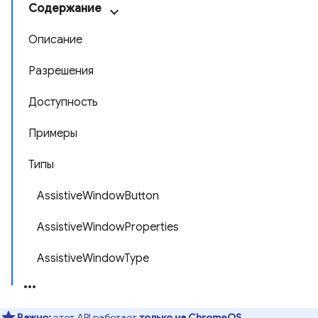
Содержание
Описание
Разрешения
Доступность
Примеры
Типы
AssistiveWindowButton
AssistiveWindowProperties
AssistiveWindowType
Важно:
этот API работает
только на ChromeOS
.