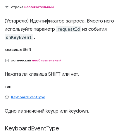
строка
необязательный
(Устарело) Идентификатор запроса. Вместо него
используйте параметр
requestId
из события
onKeyEvent
.
клавиша Shift
логический
необязательный
Нажата ли клавиша SHIFT или нет.
тип
KeyboardEventType
Одно из значений keyup или keydown.
Keyboard
Event
Type