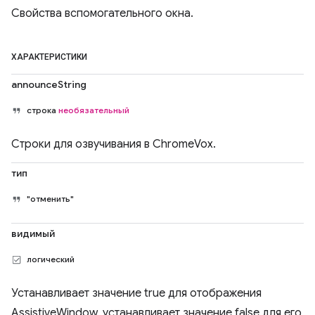
Свойства вспомогательного окна.
ХАРАКТЕРИСТИКИ
announceString
строка
необязательный
Строки для озвучивания в ChromeVox.
тип
"отменить"
видимый
логический
Устанавливает значение true для отображения
AssistiveWindow, устанавливает значение false для его