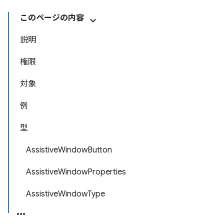
このページの内容
説明
権限
対象
例
型
AssistiveWindowButton
AssistiveWindowProperties
AssistiveWindowType