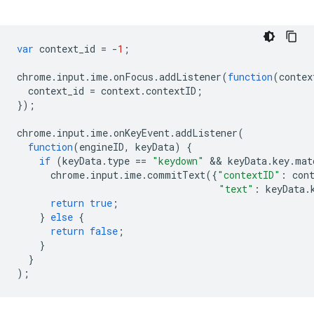
var
context_id
=
-
1
;
chrome
.
input
.
ime
.
onFocus
.
addListener
(
function
(
contex
context_id
=
context
.
contextID
;
});
chrome
.
input
.
ime
.
onKeyEvent
.
addListener
(
function
(
engineID
,
keyData
)
{
if
(
keyData
.
type
==
"keydown"
 && 
keyData
.
key
.
mat
chrome
.
input
.
ime
.
commitText
({
"contextID"
:
con
"text"
:
keyData
.
return
true
;
}
else
{
return
false
;
}
}
);