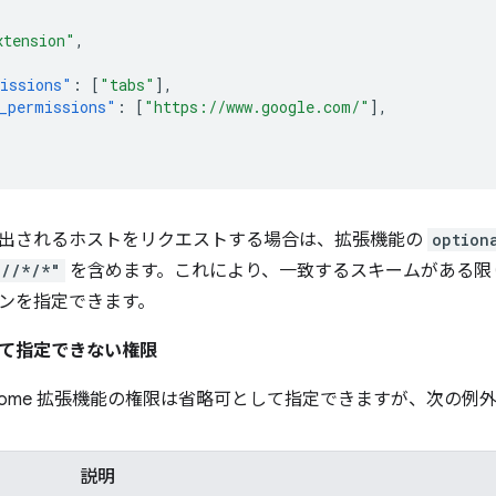
xtension"
,
issions"
:
[
"tabs"
],
_permissions"
:
[
"https://www.google.com/"
],
出されるホストをリクエストする場合は、拡張機能の
option
://*/*"
を含めます。これにより、一致するスキームがある限
ンを指定できます。
て指定できない権限
hrome 拡張機能の権限は省略可として指定できますが、次の例
説明