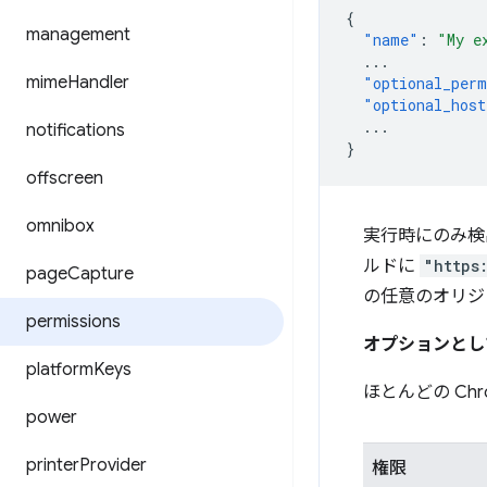
{
management
"name"
:
"My e
...
mime
Handler
"optional_perm
"optional_host
...
notifications
}
offscreen
omnibox
実行時にのみ検
ルドに
"https
page
Capture
の任意のオリジ
permissions
オプションとし
platform
Keys
ほとんどの C
power
printer
Provider
権限