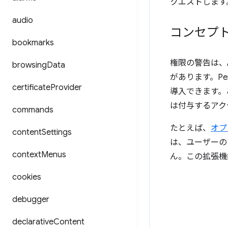
クエストします
audio
コンセプ
bookmarks
権限の警告は、
browsing
Data
があります。Pe
certificate
Provider
導入できます。
は付与するアク
commands
たとえば、
オプ
content
Settings
は、ユーザーの
context
Menus
ん。この拡張機
cookies
debugger
declarative
Content