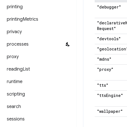
printing
"debugger"
printing
Metrics
"declarative
Request"
privacy
"devtools"
processes
"geolocation
proxy
"mdns"
reading
List
"proxy"
runtime
"tts"
scripting
"tts
Engine"
search
"wallpaper"
sessions