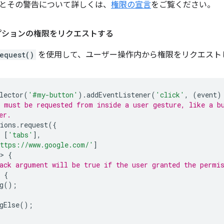
とその警告について詳しくは、
権限の宣言
をご覧ください。
オプションの権限をリクエストする
request()
を使用して、ユーザー操作内から権限をリクエスト
lector
(
'#my-button'
).
addEventListener
(
'click'
,
(
event
)
 must be requested from inside a user gesture, like a b
er.
ions
.
request
({
[
'tabs'
],
ttps://www.google.com/'
]
>
{
ack argument will be true if the user granted the permi
{
g
();
gElse
();