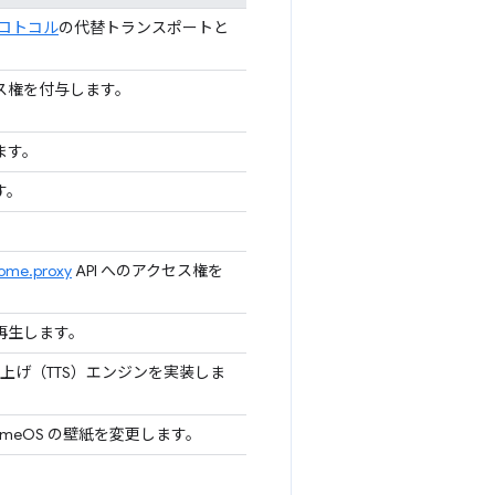
プロトコル
の代替トランスポートと
セス権を付与します。
ます。
す。
。
ome.proxy
API へのアクセス権を
を再生します。
み上げ（TTS）エンジンを実装しま
romeOS の壁紙を変更します。