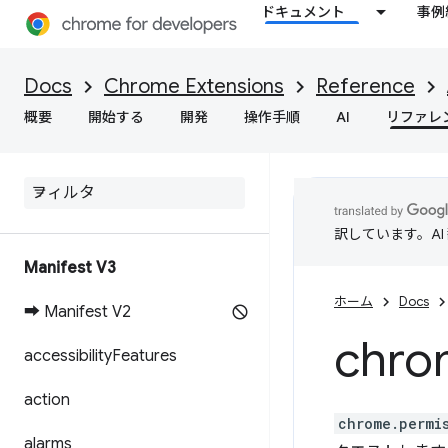
ドキュメント
事例
Docs
Chrome Extensions
Reference
概要
開始する
開発
操作手順
AI
リファレ
訳しています。A
Manifest V3
ホーム
Docs
➡ Manifest V2
chro
accessibility
Features
action
chrome.permi
alarms