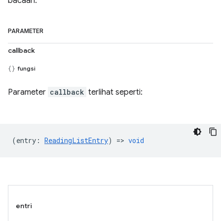
bacaan.
PARAMETER
callback
fungsi
Parameter
callback
terlihat seperti:
(
entry
:
ReadingListEntry
) =>
void
entri