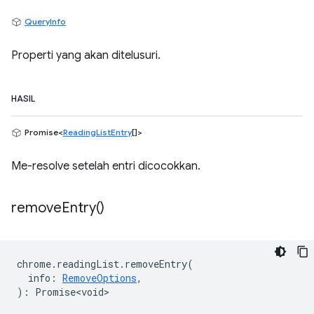
QueryInfo
Properti yang akan ditelusuri.
HASIL
Promise<
ReadingListEntry
[]>
Me-resolve setelah entri dicocokkan.
remove
Entry(
)
chrome
.
readingList
.
removeEntry
(
info
:
RemoveOptions
,
)
:
Promise<void>