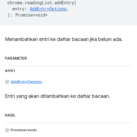
chrome
.
readingList
.
addEntry
(
entry
:
AddEntryOptions
,
)
:
Promise<void>
Menambahkan entri ke daftar bacaan jika belum ada.
PARAMETER
entri
AddEntryOptions
Entri yang akan ditambahkan ke daftar bacaan.
HASIL
Promise<void>