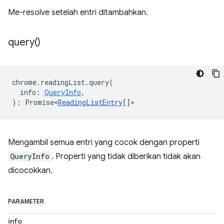
Me-resolve setelah entri ditambahkan.
query(
)
chrome
.
readingList
.
query
(
info
:
QueryInfo
,
)
:
Promise<
ReadingListEntry
[]
>
Mengambil semua entri yang cocok dengan properti
QueryInfo
. Properti yang tidak diberikan tidak akan
dicocokkan.
PARAMETER
info