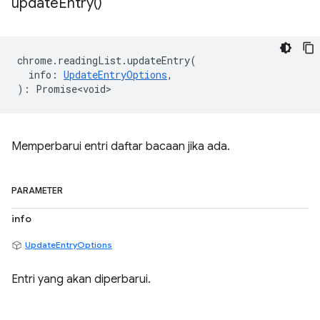
update
Entry(
)
chrome
.
readingList
.
updateEntry
(
info
:
UpdateEntryOptions
,
)
:
Promise<void>
Memperbarui entri daftar bacaan jika ada.
PARAMETER
info
UpdateEntryOptions
Entri yang akan diperbarui.