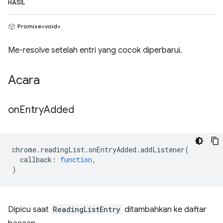
HASIL
Promise<void>
Me-resolve setelah entri yang cocok diperbarui.
Acara
on
Entry
Added
chrome
.
readingList
.
onEntryAdded
.
addListener
(
callback
:
function
,
)
Dipicu saat
ReadingListEntry
ditambahkan ke daftar