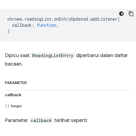
chrome
.
readingList
.
onEntryUpdated
.
addListener
(
callback
:
function
,
)
Dipicu saat
ReadingListEntry
diperbarui dalam daftar
bacaan.
PARAMETER
callback
fungsi
Parameter
callback
terlihat seperti: