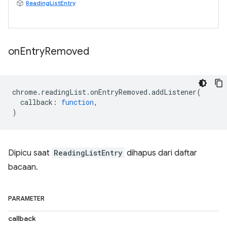
ReadingListEntry
on
Entry
Removed
chrome
.
readingList
.
onEntryRemoved
.
addListener
(
callback
:
function
,
)
Dipicu saat
ReadingListEntry
dihapus dari daftar
bacaan.
PARAMETER
callback