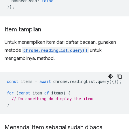
hasBeenRead
:
false
});
Item tampilan
Untuk menampilkan item dari daftar bacaan, gunakan
metode
chrome.readingList.query()
untuk
mengambilnya. method.
const
items
=
await
chrome
.
readingList
.
query
({});
for
(
const
item
of
items
)
{
// Do something do display the item
}
Menandai item sebagai sudah dibaca