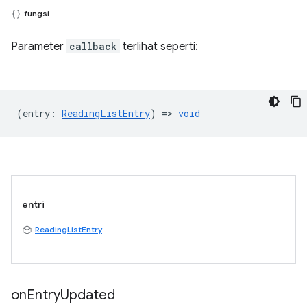
fungsi
Parameter
callback
terlihat seperti:
(
entry
:
ReadingListEntry
) =>
void
entri
ReadingListEntry
on
Entry
Updated