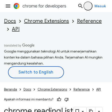
Masuk
Docs
Chrome Extensions
Reference
API
Google menggunakan teknologi AI untuk menerjemahkan
konten ke dalam bahasa pilihan Anda. Terjemahan AI mungkin
mengandung kesalahan.
Beranda
Docs
Chrome Extensions
Reference
API
Apakah informasi ini membantu?
chrome
.
reading
List