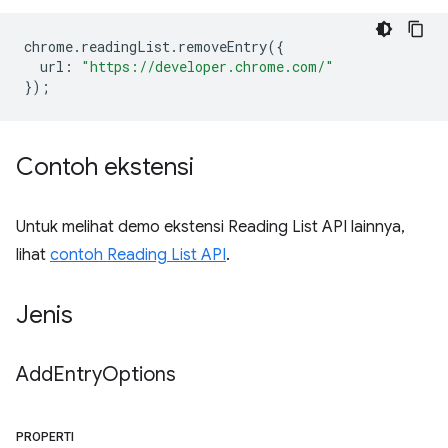
chrome
.
readingList
.
removeEntry
({
url
:
"https://developer.chrome.com/"
});
Contoh ekstensi
Untuk melihat demo ekstensi Reading List API lainnya,
lihat
contoh Reading List API
.
Jenis
Add
Entry
Options
PROPERTI