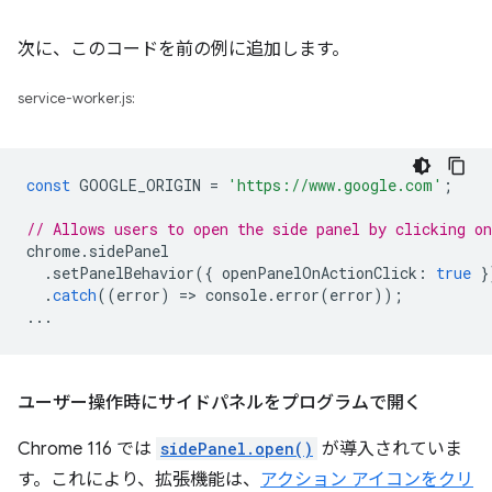
次に、このコードを前の例に追加します。
service-worker.js:
const
GOOGLE_ORIGIN
=
'https://www.google.com'
;
// Allows users to open the side panel by clicking on
chrome
.
sidePanel
.
setPanelBehavior
({
openPanelOnActionClick
:
true
}
.
catch
((
error
)
=
>
console
.
error
(
error
));
...
ユーザー操作時にサイドパネルをプログラムで開く
Chrome 116 では
sidePanel.open()
が導入されていま
す。これにより、拡張機能は、
アクション アイコンをクリ