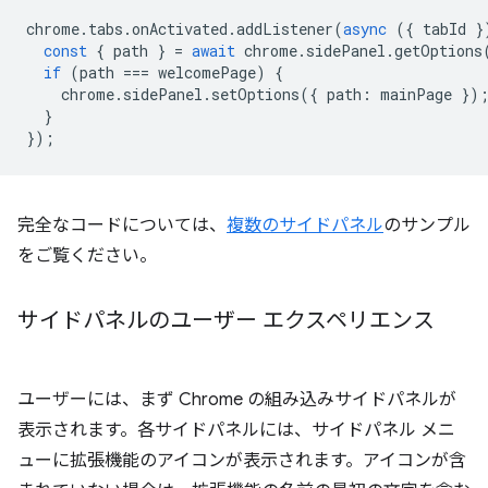
chrome
.
tabs
.
onActivated
.
addListener
(
async
({
tabId
}
const
{
path
}
=
await
chrome
.
sidePanel
.
getOptions
if
(
path
===
welcomePage
)
{
chrome
.
sidePanel
.
setOptions
({
path
:
mainPage
})
}
});
完全なコードについては、
複数のサイドパネル
のサンプル
をご覧ください。
サイドパネルのユーザー エクスペリエンス
ユーザーには、まず Chrome の組み込みサイドパネルが
表示されます。各サイドパネルには、サイドパネル メニ
ューに拡張機能のアイコンが表示されます。アイコンが含