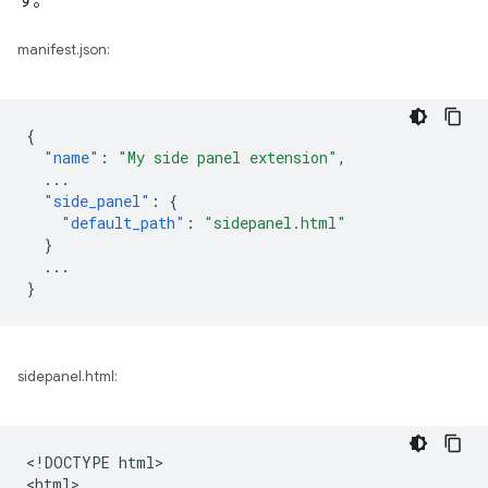
す。
manifest.json:
{
"name"
:
"My side panel extension"
,
...
"side_panel"
:
{
"default_path"
:
"sidepanel.html"
}
...
}
sidepanel.html:
<!DOCTYPE html>

<html>
