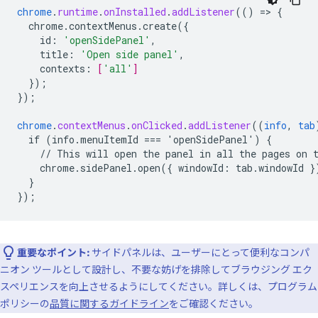
chrome
.
runtime
.
onInstalled
.
addListener
(()
=
>
{
chrome.contextMenus.create({
id
:
'openSidePanel'
,
title
:
'Open side panel'
,
contexts
:
[
'all'
]
}
);
}
);
chrome
.
contextMenus
.
onClicked
.
addListener
((
info
,
tab
if
(info.menuItemId
===
'openSidePanel')
{
//
This
will
open
the
panel
in
all
the
pages
on
chrome.sidePanel.open({
windowId
:
tab
.
windowId
}
}
}
);
重要なポイント:
サイドパネルは、ユーザーにとって便利なコンパ
ニオン ツールとして設計し、不要な妨げを排除してブラウジング エク
スペリエンスを向上させるようにしてください。詳しくは、プログラム
ポリシーの
品質に関するガイドライン
をご確認ください。