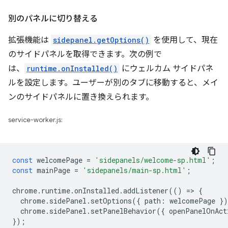
別のパネルに切り替える
拡張機能は
sidepanel.getOptions()
を使用して、現在
のサイドパネルを取得できます。次の例で
は、
runtime.onInstalled()
にウェルカム サイドパネ
ルを設定します。ユーザーが別のタブに移動すると、メイ
ンのサイドパネルに置き換えられます。
service-worker.js:
const
welcomePage
=
'sidepanels/welcome-sp.html'
;
const
mainPage
=
'sidepanels/main-sp.html'
;
chrome
.
runtime
.
onInstalled
.
addListener
(()
=
>
{
chrome
.
sidePanel
.
setOptions
({
path
:
welcomePage
}
chrome
.
sidePanel
.
setPanelBehavior
({
openPanelOnAct
});