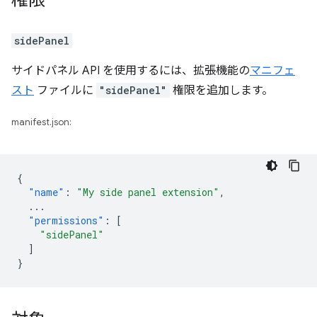
権限
sidePanel
サイドパネル API を使用するには、拡張機能の
マニフェ
スト
ファイルに
"sidePanel"
権限を追加します。
manifest.json:
{
"name"
:
"My side panel extension"
,
...
"permissions"
:
[
"sidePanel"
]
}