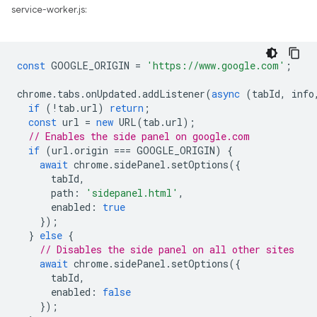
service-worker.js:
const
GOOGLE_ORIGIN
=
'https://www.google.com'
;
chrome
.
tabs
.
onUpdated
.
addListener
(
async
(
tabId
,
info
if
(
!
tab
.
url
)
return
;
const
url
=
new
URL
(
tab
.
url
);
// Enables the side panel on google.com
if
(
url
.
origin
===
GOOGLE_ORIGIN
)
{
await
chrome
.
sidePanel
.
setOptions
({
tabId
,
path
:
'sidepanel.html'
,
enabled
:
true
});
}
else
{
// Disables the side panel on all other sites
await
chrome
.
sidePanel
.
setOptions
({
tabId
,
enabled
:
false
});