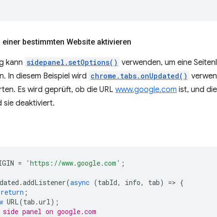
f einer bestimmten Website aktivieren
ng kann
sidepanel.setOptions()
verwenden, um eine Seitenl
n. In diesem Beispiel wird
chrome.tabs.onUpdated()
verwend
ten. Es wird geprüft, ob die URL
www.google.com
ist, und die
 sie deaktiviert.
IGIN
=
'https://www.google.com'
;
dated
.
addListener
(
async
(
tabId
,
info
,
tab
)
=
>
{
return
;
w
URL
(
tab
.
url
);
 side panel on google.com