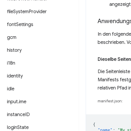
angezeigt
file
System
Provider
Anwendungs
font
Settings
In den folgende
gcm
beschrieben. Vo
history
Dieselbe Seiten
i18n
Die Seitenleist
identity
Manifests festg
relativen Pfad 
idle
input
.
ime
manifest.json:
instance
ID
{
login
State
"name"
:
"My s