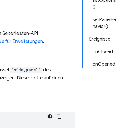
setOptions
()
setPanelBe
havior()
 Seitenleisten-API
Ereignisse
ele für Erweiterungen
.
onClosed
onOpened
üssel
"side_panel"
des
zeigen. Dieser sollte auf einen