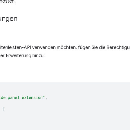
 hosten.
ungen
eitenleisten-API verwenden möchten, fügen Sie die Berechtig
er Erweiterung hinzu:
ide panel extension"
,
:
[