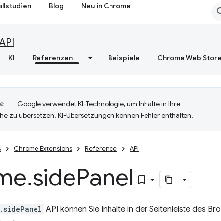
allstudien
Blog
Neu in Chrome
API
KI
Referenzen
Beispiele
Chrome Web Stor
Google verwendet KI-Technologie, um Inhalte in Ihre
he zu übersetzen. KI-Übersetzungen können Fehler enthalten.
s
Chrome Extensions
Reference
API
me
.
side
Panel
.sidePanel
API können Sie Inhalte in der Seitenleiste des B