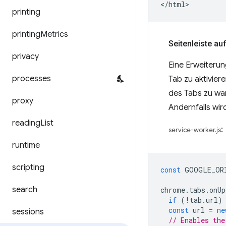
printing
printing
Metrics
Seitenleiste au
privacy
Eine Erweiteru
processes
Tab zu aktiviere
des Tabs zu war
proxy
Andernfalls wird
reading
List
:
service-worker.js
runtime
scripting
const
GOOGLE_OR
search
chrome
.
tabs
.
onUp
if
(
!
tab
.
url
)
const
url
=
ne
sessions
// Enables the