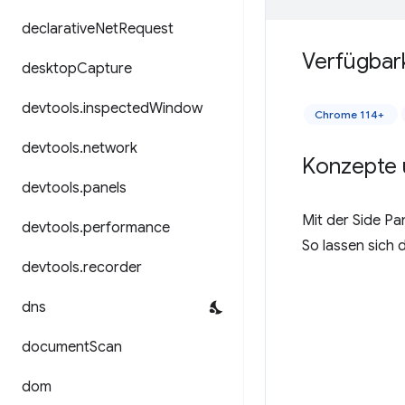
declarative
Net
Request
Verfügbar
desktop
Capture
devtools
.
inspected
Window
Chrome 114+
devtools
.
network
Konzepte 
devtools
.
panels
Mit der Side Pa
devtools
.
performance
So lassen sich 
devtools
.
recorder
dns
document
Scan
dom