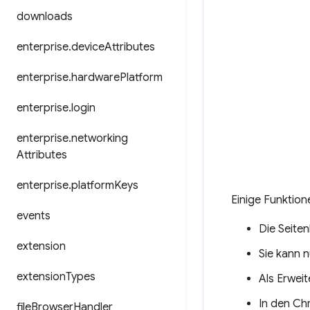
downloads
enterprise
.
device
Attributes
enterprise
.
hardware
Platform
enterprise
.
login
enterprise
.
networking
Attributes
enterprise
.
platform
Keys
Einige Funktion
events
Die Seiten
extension
Sie kann 
extension
Types
Als Erweit
In den Ch
file
Browser
Handler