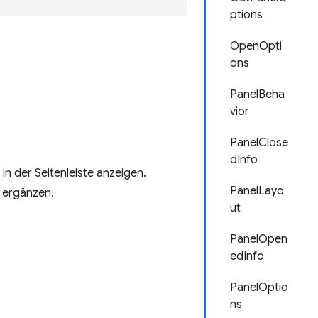
ptions
OpenOpti
ons
PanelBeha
vior
PanelClose
dInfo
n der Seitenleiste anzeigen.
PanelLayo
r ergänzen.
ut
PanelOpen
edInfo
PanelOptio
ns