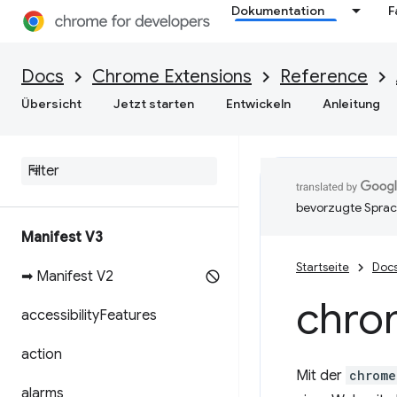
Dokumentation
F
Docs
Chrome Extensions
Reference
Übersicht
Jetzt starten
Entwickeln
Anleitung
bevorzugte Sprac
Manifest V3
Startseite
Doc
➡ Manifest V2
chro
accessibility
Features
action
Mit der
chrome
alarms