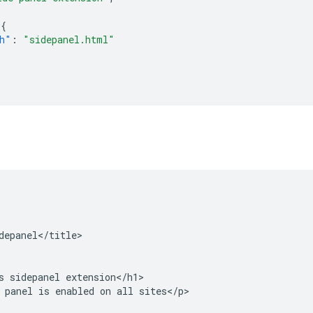
{
h"
:
"sidepanel.html"
depanel</title>

s sidepanel extension</h1>

 panel is enabled on all sites</p>
