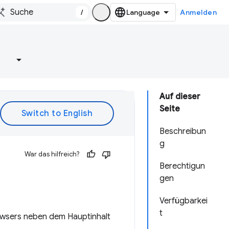
/
Anmelden
e
Auf dieser
Seite
Beschreibun
g
War das hilfreich?
Berechtigun
gen
Verfügbarkei
t
rowsers neben dem Hauptinhalt