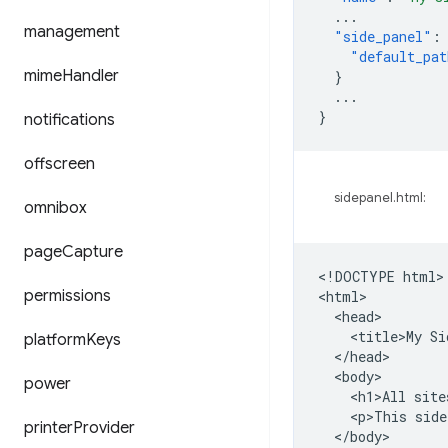
...
management
"side_panel"
:
"default_pat
mime
Handler
}
...
}
notifications
offscreen
sidepanel.html:
omnibox
page
Capture
<!DOCTYPE html>

permissions
<html>

  <head>

    <title>My Si
platform
Keys
  </head>

  <body>

power
    <h1>All site
    <p>This side
printer
Provider
  </body>
