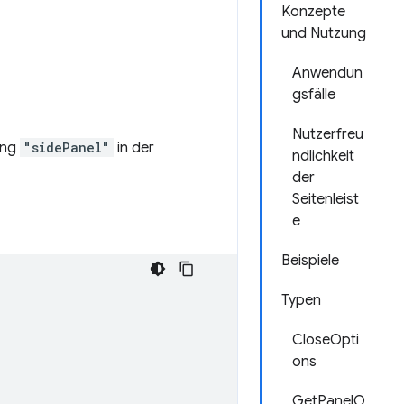
Konzepte
und Nutzung
Anwendun
gsfälle
Nutzerfreu
ung
"sidePanel"
in der
ndlichkeit
der
Seitenleist
e
Beispiele
Typen
CloseOpti
ons
GetPanelO