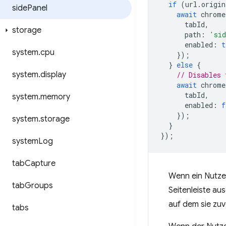
if
(
url
.
origin
side
Panel
await
chrome
tabId
,
storage
path
:
'sid
enabled
:
t
system
.
cpu
});
}
else
{
system
.
display
// Disables 
await
chrome
tabId
,
system
.
memory
enabled
:
f
});
system
.
storage
}
});
system
Log
tab
Capture
Wenn ein Nutzer
tab
Groups
Seitenleiste au
auf dem sie zuv
tabs