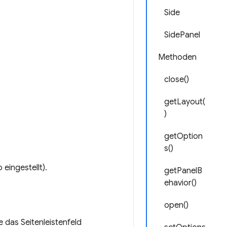
Side
SidePanel
Methoden
close()
getLayout(
)
getOption
s()
eingestellt).
getPanelB
ehavior()
open()
 das Seitenleistenfeld