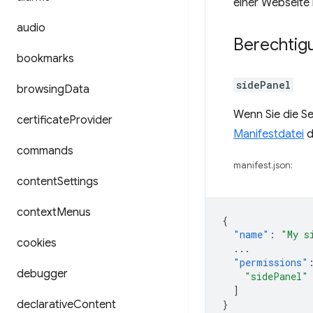
einer Webseite
audio
Berechtig
bookmarks
sidePanel
browsing
Data
Wenn Sie die S
certificate
Provider
Manifestdatei
d
commands
manifest.json:
content
Settings
context
Menus
{
"name"
:
"My s
cookies
...
"permissions"
debugger
"sidePanel"
]
declarative
Content
}