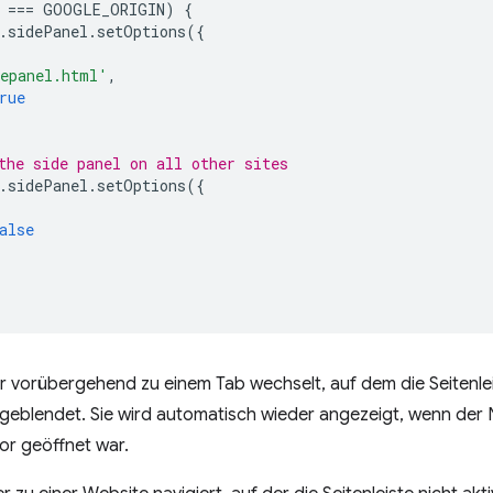
===
GOOGLE_ORIGIN
)
{
.
sidePanel
.
setOptions
({
epanel.html'
,
rue
the side panel on all other sites
.
sidePanel
.
setOptions
({
alse
 vorübergehend zu einem Tab wechselt, auf dem die Seitenleiste
sgeblendet. Sie wird automatisch wieder angezeigt, wenn der 
or geöffnet war.