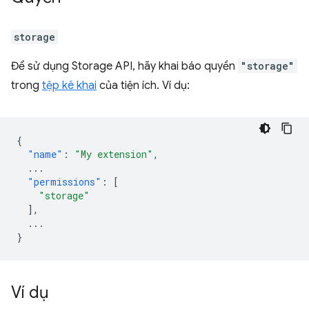
storage
Để sử dụng Storage API, hãy khai báo quyền
"storage"
trong
tệp kê khai
của tiện ích. Ví dụ:
{
"name"
:
"My extension"
,
...
"permissions"
:
[
"storage"
],
...
}
Ví dụ