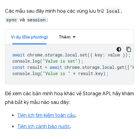
Các mẫu sau đây minh hoạ các vùng lưu trữ
local
,
sync
và
session
:
Ví dụ (Địa phương)
Thêm
await
chrome
.
storage
.
local
.
set
({
key
:
value
});
console
.
log
(
"Value is set"
);
const
result
=
await
chrome
.
storage
.
local
.
get
([
"ke
console
.
log
(
"Value is "
+
result
.
key
);
Để xem các bản minh hoạ khác về Storage API, hãy khám
phá bất kỳ mẫu nào sau đây:
Tiện ích tìm kiếm toàn cầu
.
Tiện ích cảnh báo nước
.