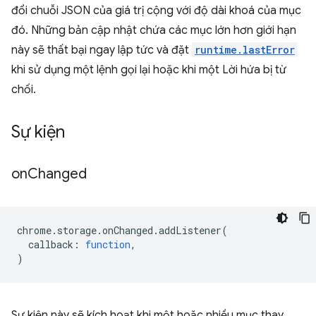
đổi chuỗi JSON của giá trị cộng với độ dài khoá của mục
đó. Những bản cập nhật chứa các mục lớn hơn giới hạn
này sẽ thất bại ngay lập tức và đặt
runtime.lastError
khi sử dụng một lệnh gọi lại hoặc khi một Lời hứa bị từ
chối.
Sự kiện
on
Changed
chrome
.
storage
.
onChanged
.
addListener
(
callback
:
function
,
)
Sự kiện này sẽ kích hoạt khi một hoặc nhiều mục thay