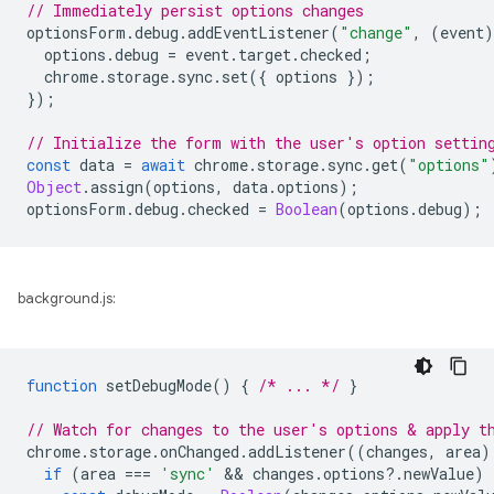
// Immediately persist options changes
optionsForm
.
debug
.
addEventListener
(
"change"
,
(
event
)
options
.
debug
=
event
.
target
.
checked
;
chrome
.
storage
.
sync
.
set
({
options
});
});
// Initialize the form with the user's option settin
const
data
=
await
chrome
.
storage
.
sync
.
get
(
"options"
Object
.
assign
(
options
,
data
.
options
);
optionsForm
.
debug
.
checked
=
Boolean
(
options
.
debug
);
background.js:
function
setDebugMode
()
{
/* ... */
}
// Watch for changes to the user's options & apply t
chrome
.
storage
.
onChanged
.
addListener
((
changes
,
area
)
if
(
area
===
'sync'
 && 
changes
.
options
?
.
newValue
)