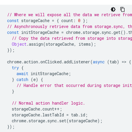
// Where we will expose all the data we retrieve fro
const
storageCache
=
{
count
:
0
};
// Asynchronously retrieve data from storage.sync, t
const
initStorageCache
=
chrome
.
storage
.
sync
.
get
().
t
// Copy the data retrieved from storage into stora
Object
.
assign
(
storageCache
,
items
);
});
chrome
.
action
.
onClicked
.
addListener
(
async
(
tab
)
=
>
{
try
{
await
initStorageCache
;
}
catch
(
e
)
{
// Handle error that occurred during storage init
}
// Normal action handler logic.
storageCache
.
count
++
;
storageCache
.
lastTabId
=
tab
.
id
;
chrome
.
storage
.
sync
.
set
(
storageCache
);
});