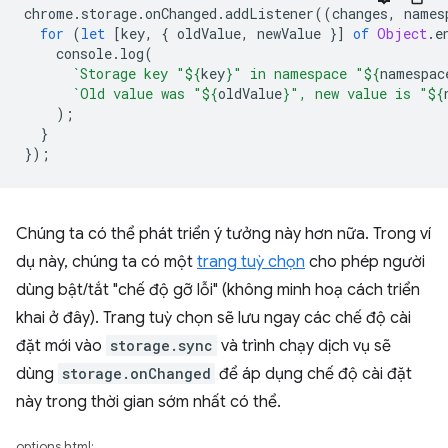
chrome
.
storage
.
onChanged
.
addListener
((
changes
,
names
for
(
let
[
key
,
{
oldValue
,
newValue
}]
of
Object
.
e
console
.
log
(
`Storage key "
${
key
}
" in namespace "
${
namespac
`Old value was "
${
oldValue
}
", new value is "
${
);
}
});
Chúng ta có thể phát triển ý tưởng này hơn nữa. Trong ví
dụ này, chúng ta có một
trang tuỳ chọn
cho phép người
dùng bật/tắt "chế độ gỡ lỗi" (không minh hoạ cách triển
khai ở đây). Trang tuỳ chọn sẽ lưu ngay các chế độ cài
đặt mới vào
storage.sync
và trình chạy dịch vụ sẽ
dùng
storage.onChanged
để áp dụng chế độ cài đặt
này trong thời gian sớm nhất có thể.
options.html: