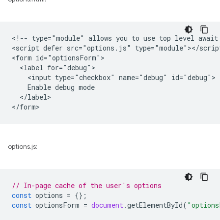
<!-- type="module" allows you to use top level await 
<script defer src="options.js" type="module"></script
<form id="optionsForm">

  <label for="debug">

    <input type="checkbox" name="debug" id="debug">

    Enable debug mode

  </label>

options.js:
// In-page cache of the user's options
const
options
=
{};
const
optionsForm
=
document
.
getElementById
(
"options