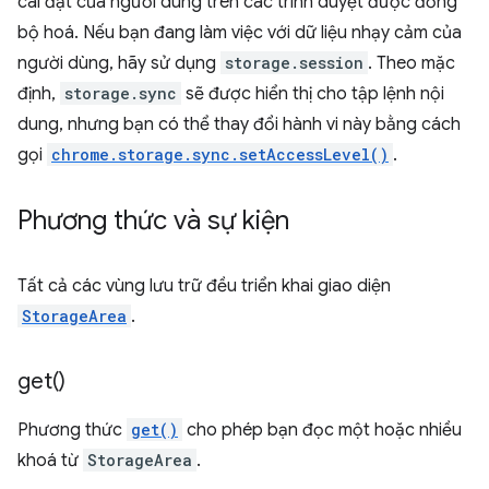
cài đặt của người dùng trên các trình duyệt được đồng
bộ hoá. Nếu bạn đang làm việc với dữ liệu nhạy cảm của
người dùng, hãy sử dụng
storage.session
. Theo mặc
định,
storage.sync
sẽ được hiển thị cho tập lệnh nội
dung, nhưng bạn có thể thay đổi hành vi này bằng cách
gọi
chrome.storage.sync.setAccessLevel()
.
Phương thức và sự kiện
Tất cả các vùng lưu trữ đều triển khai giao diện
StorageArea
.
get(
)
Phương thức
get()
cho phép bạn đọc một hoặc nhiều
khoá từ
StorageArea
.