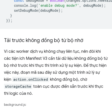
const
debugMode
=
Boolean
(
changes
.
options
.
newVal
console
.
log
(
'enable debug mode?'
,
debugMode
);
setDebugMode
(
debugMode
);
}
});
Tải trước không đồng bộ từ bộ nhớ
Vì các worker dịch vụ không chạy liên tục, nên đôi khi
các tiện ích Manifest V3 cần tải dữ liệu không đồng bộ từ
bộ nhớ trước khi thực thi trình xử lý sự kiện. Để thực hiện
việc này, đoạn mã sau đây sử dụng một trình xử lý sự
kiện
action.onClicked
không đồng bộ, chờ
storageCache
toàn cục được điền sẵn trước khi thực
thi logic của nó.
background.js: