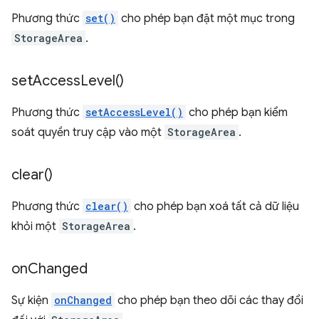
Phương thức
set()
cho phép bạn đặt một mục trong
StorageArea
.
set
Access
Level(
)
Phương thức
setAccessLevel()
cho phép bạn kiểm
soát quyền truy cập vào một
StorageArea
.
clear(
)
Phương thức
clear()
cho phép bạn xoá tất cả dữ liệu
khỏi một
StorageArea
.
on
Changed
Sự kiện
onChanged
cho phép bạn theo dõi các thay đổi