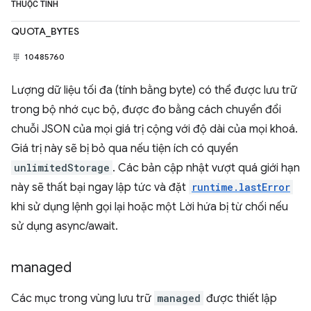
THUỘC TÍNH
QUOTA_BYTES
10485760
Lượng dữ liệu tối đa (tính bằng byte) có thể được lưu trữ
trong bộ nhớ cục bộ, được đo bằng cách chuyển đổi
chuỗi JSON của mọi giá trị cộng với độ dài của mọi khoá.
Giá trị này sẽ bị bỏ qua nếu tiện ích có quyền
unlimitedStorage
. Các bản cập nhật vượt quá giới hạn
này sẽ thất bại ngay lập tức và đặt
runtime.lastError
khi sử dụng lệnh gọi lại hoặc một Lời hứa bị từ chối nếu
sử dụng async/await.
managed
Các mục trong vùng lưu trữ
managed
được thiết lập