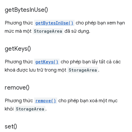
get
Bytes
In
Use(
)
Phương thức
getBytesInUse()
cho phép bạn xem hạn
mức mà một
StorageArea
đã sử dụng.
get
Keys(
)
Phương thức
getKeys()
cho phép bạn lấy tất cả các
khoá được lưu trữ trong một
StorageArea
.
remove(
)
Phương thức
remove()
cho phép bạn xoá một mục
khỏi
StorageArea
.
set(
)