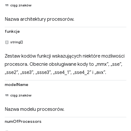
ciąg znaków
Nazwa architektury procesorów.
funkcje
string[]
Zestaw kodów funkcji wskazujących niektóre możliwości
procesora. Obecnie obsługiwane kody to „mmx”, „sse”,
„sse2”, „sse3”, „ssse3”, „sse4_1”, „sse4_2” i „avx”.
modelName
ciąg znaków
Nazwa modelu procesorów.
numOfProcessors