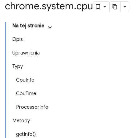
chrome
.
system
.
cpu
Na tej stronie
Opis
Uprawnienia
Typy
CpuInfo
CpuTime
ProcessorInfo
Metody
getInfo()