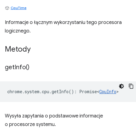
CpuTime
Informacje o łącznym wykorzystaniu tego procesora
logicznego.
Metody
get
Info(
)
chrome
.
system
.
cpu
.
getInfo
()
:
Promise<
CpuInfo
>
Wysyła zapytania o podstawowe informacje
o procesorze systemu.