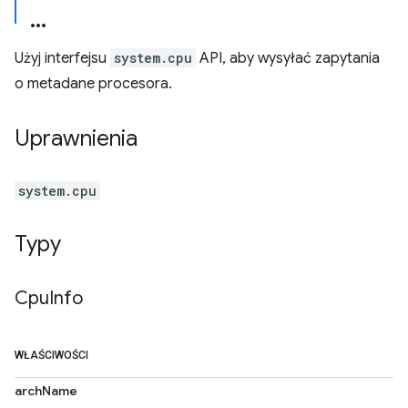
Użyj interfejsu
system.cpu
API, aby wysyłać zapytania
o metadane procesora.
Uprawnienia
system.cpu
Typy
Cpu
Info
WŁAŚCIWOŚCI
archName