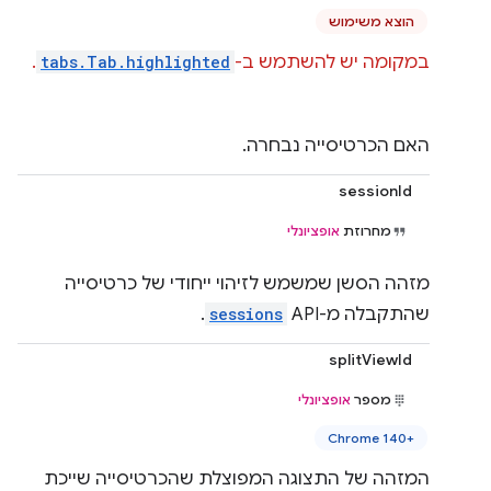
הוצא משימוש
במקומה יש להשתמש ב-
tabs.Tab.highlighted
.
האם הכרטיסייה נבחרה.
sessionId
מחרוזת
אופציונלי
מזהה הסשן שמשמש לזיהוי ייחודי של כרטיסייה
שהתקבלה מ-API‏
sessions
.
splitViewId
מספר
אופציונלי
Chrome 140+‎
המזהה של התצוגה המפוצלת שהכרטיסייה שייכת