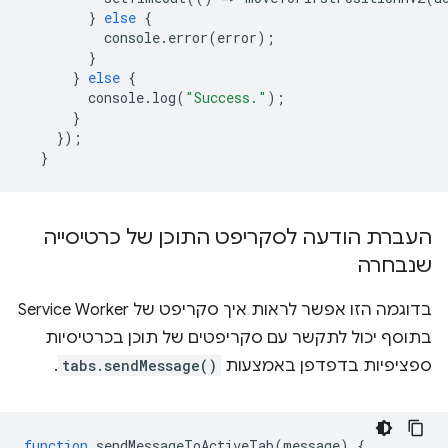
}
else
{
console
.
error
(
error
);
}
}
else
{
console
.
log
(
"Success."
);
}
});
}
העברת הודעה לסקריפט התוכן של כרטיסייה
שנבחרה
בדוגמה הזו אפשר לראות איך סקריפט של Service Worker
בתוסף יכול לתקשר עם סקריפטים של תוכן בכרטיסיות
ספציפיות בדפדפן באמצעות
tabs.sendMessage()
.
function
sendMessageToActiveTab
(
message
)
{