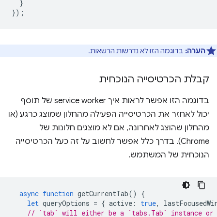
}
});
הערה:
בדוגמה הזו לא נדרשות
הרשאות
.
קבלת הכרטיסייה הנוכחית
בדוגמה הזו אפשר לראות איך service worker של תוסף
יכול לאחזר את הכרטיסייה הפעילה מהחלון שמוצג כרגע (או
מהחלון שהוצג לאחרונה, אם לא מוצגים חלונות של
Chrome). בדרך כלל אפשר לחשוב על זה כעל הכרטיסייה
הנוכחית של המשתמש.
async
function
getCurrentTab
()
{
let
queryOptions
=
{
active
:
true
,
lastFocusedWi
// `tab` will either be a `tabs.Tab` instance or