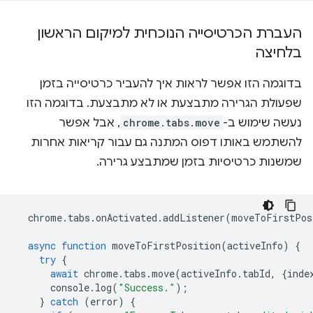
העברת הכרטיסייה הנוכחית למיקום הראשון
בלחיצה
בדוגמה הזו אפשר לראות איך להעביר כרטיסייה בזמן
שפעולת הגרירה מתבצעת או לא מתבצעת. בדוגמה הזו
נעשה שימוש ב-
chrome.tabs.move
, אבל אפשר
להשתמש באותו דפוס המתנה גם עבור קריאות אחרות
שמשנות כרטיסיות בזמן שמתבצע גרירה.
chrome
.
tabs
.
onActivated
.
addListener
(
moveToFirstPos
async
function
moveToFirstPosition
(
activeInfo
)
{
try
{
await
chrome
.
tabs
.
move
(
activeInfo
.
tabId
,
{
inde
console
.
log
(
"Success."
);
}
catch
(
error
)
{