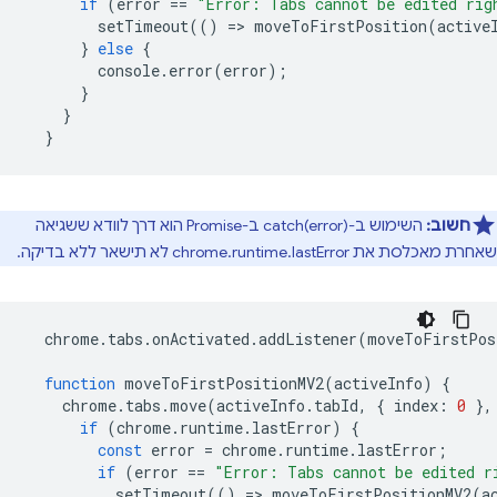
if
(
error
==
"Error: Tabs cannot be edited rig
setTimeout
(()
=
>
moveToFirstPosition
(
active
}
else
{
console
.
error
(
error
);
}
}
}
חשוב:
השימוש ב-catch(error) ב-Promise הוא דרך לוודא ששגיאה
שאחרת מאכלסת את chrome.runtime.lastError לא תישאר ללא בדיקה.
chrome
.
tabs
.
onActivated
.
addListener
(
moveToFirstPos
function
moveToFirstPositionMV2
(
activeInfo
)
{
chrome
.
tabs
.
move
(
activeInfo
.
tabId
,
{
index
:
0
},
if
(
chrome
.
runtime
.
lastError
)
{
const
error
=
chrome
.
runtime
.
lastError
;
if
(
error
==
"Error: Tabs cannot be edited r
setTimeout
(()
=
>
moveToFirstPositionMV2
(
a