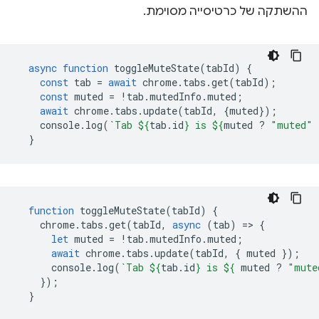
ההשתקה של כרטיסייה מסוימת.
async
function
toggleMuteState
(
tabId
)
{
const
tab
=
await
chrome
.
tabs
.
get
(
tabId
);
const
muted
=
!
tab
.
mutedInfo
.
muted
;
await
chrome
.
tabs
.
update
(
tabId
,
{
muted
});
console
.
log
(
`Tab 
${
tab
.
id
}
 is 
${
muted
?
"muted"
}
function
toggleMuteState
(
tabId
)
{
chrome
.
tabs
.
get
(
tabId
,
async
(
tab
)
=
>
{
let
muted
=
!
tab
.
mutedInfo
.
muted
;
await
chrome
.
tabs
.
update
(
tabId
,
{
muted
});
console
.
log
(
`Tab 
${
tab
.
id
}
 is 
${
muted
?
"mute
});
}