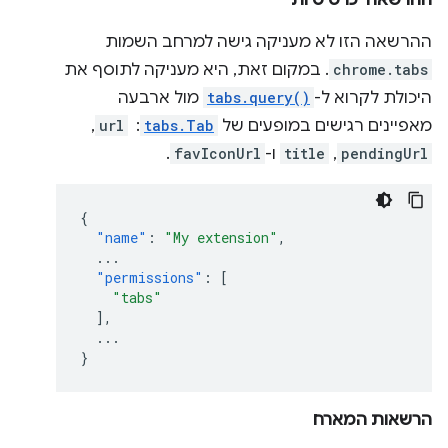
ההרשאה 'כרטיסיות'
ההרשאה הזו לא מעניקה גישה למרחב השמות
chrome.tabs
. במקום זאת, היא מעניקה לתוסף את
היכולת לקרוא ל-
tabs.query()
מול ארבעה
מאפיינים רגישים במופעים של
tabs.Tab
: ‏
url
,‏
pendingUrl
,‏
title
ו-
favIconUrl
.
{
"name"
:
"My extension"
,
...
"permissions"
:
[
"tabs"
],
...
}
הרשאות המארח