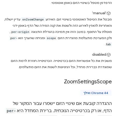
הדפדפן מטפל בשינויי הזום באופן אוטומטי.
'manual'
מבטל את הטיפול האוטומטי בשינויי זום. האירוע
עדיין יישלח,
onZoomChange
והאחריות להאזין לאירוע הזה ולשנות את קנה המידה של הדף באופן ידני
מוטלת על התוסף. במצב הזה אין תמיכה בהגדלת התצוגה
,
per-origin
ולכן המערכת מתעלמת מהגדרת הזום
ומניחה שהערך הוא
per-
scope
.
tab
disabled
משבית את כל אפשרויות הזום בכרטיסייה. הכרטיסייה חוזרת לרמת הזום
שמוגדרת כברירת מחדל, וכל הניסיונות לשנות את הזום מתעלמים.
Zoom
Settings
Scope
Chrome 44 ואילך
ההגדרה קובעת אם שינויי הזום יישמרו עבור המקור של
הדף, או רק בכרטיסייה הנוכחית. ברירת המחדל היא
per-