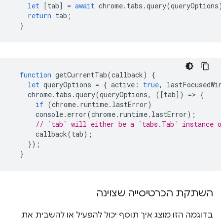
let
[
tab
]
=
await
chrome
.
tabs
.
query
(
queryOptions
return
tab
;
}
function
getCurrentTab
(
callback
)
{
let
queryOptions
=
{
active
:
true
,
lastFocusedWi
chrome
.
tabs
.
query
(
queryOptions
,
([
tab
])
=
>
{
if
(
chrome
.
runtime
.
lastError
)
console
.
error
(
chrome
.
runtime
.
lastError
);
// `tab` will either be a `tabs.Tab` instance 
callback
(
tab
);
});
}
השתקת הכרטיסייה שצוינה
בדוגמה הזו מוצג איך תוסף יכול להפעיל או להשבית את