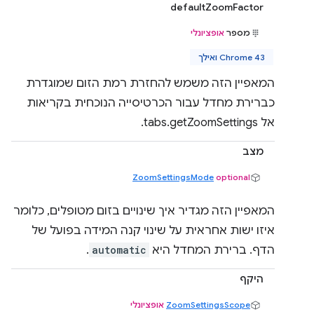
defaultZoomFactor
מספר
אופציונלי
Chrome 43 ואילך
המאפיין הזה משמש להחזרת רמת הזום שמוגדרת
כברירת מחדל עבור הכרטיסייה הנוכחית בקריאות
אל tabs.getZoomSettings.
מצב
ZoomSettingsMode
optional
המאפיין הזה מגדיר איך שינויים בזום מטופלים, כלומר
איזו ישות אחראית על שינוי קנה המידה בפועל של
הדף. ברירת המחדל היא
automatic
.
היקף
ZoomSettingsScope
אופציונלי