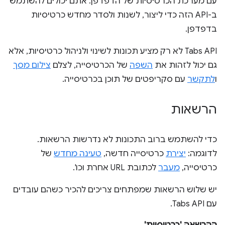
עם מערכת הכרטיסיות של הדפדפן. אתם יכולים להשתמש
ב-API הזה כדי ליצור, לשנות ולסדר מחדש כרטיסיות
בדפדפן.
‫Tabs API לא רק מציע תכונות לשינוי ולניהול כרטיסיות, אלא
גם יכול לזהות את
השפה
של הכרטיסייה, לצלם
צילום מסך
ו
לתקשר
עם סקריפטים של תוכן בכרטיסייה.
הרשאות
כדי להשתמש ברוב התכונות לא נדרשות הרשאות.
לדוגמה:
יצירת
כרטיסייה חדשה,
טעינה מחדש
של
כרטיסייה,
מעבר
לכתובת URL אחרת וכו'.
יש שלוש הרשאות שמפתחים צריכים להכיר כשהם עובדים
עם Tabs API.