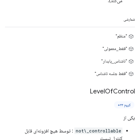
می‌کند).
شمارشی
"منظم"
"فقط_معمولی"
"ناشناس_پایدار"
"فقط جلسه ناشناس"
Level
Of
Control
کروم ۴۴+
یکی از
not\_controllable
: توسط هیچ افزونه‌ای قابل
کنترل نیست