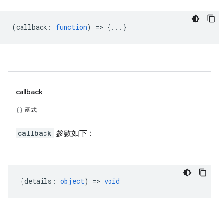
(
callback
:
function
) => {...}
callback
函式
callback
參數如下：
(
details
:
object
) =>
void