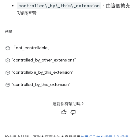
controlled\_by\_this\_extension
：由這個擴充
功能控管
列舉
「not_controllable」
"controlled_by_other_extensions"
"controllable_by_this_extension"
"controlled_by_this_extension"
這對你有幫助嗎？