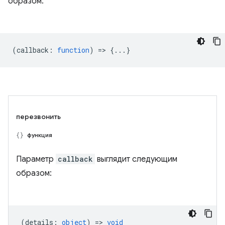
образом:
(
callback
:
function
) => {...}
перезвонить
функция
Параметр
callback
выглядит следующим
образом:
(
details
:
object
) =>
void