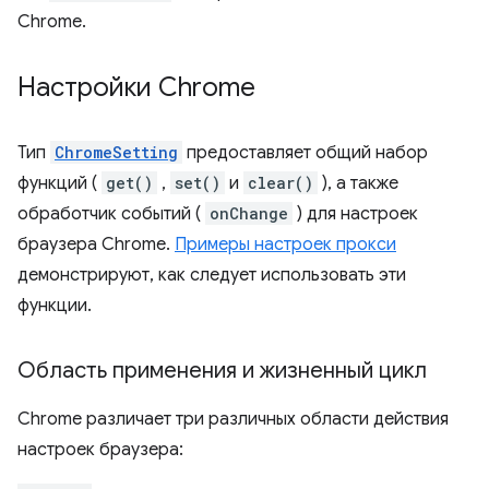
Chrome.
Настройки Chrome
Тип
ChromeSetting
предоставляет общий набор
функций (
get()
,
set()
и
clear()
), а также
обработчик событий (
onChange
) для настроек
браузера Chrome.
Примеры настроек прокси
демонстрируют, как следует использовать эти
функции.
Область применения и жизненный цикл
Chrome различает три различных области действия
настроек браузера: