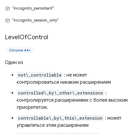
"incognito_persistent"
"incognito_session_only"
Level
Of
Control
Chrome 44+
Один из
not\_controllable
: не может
контролироваться никаким расширением
controlled\_by\_other\_extensions
:
контролируется расширениями с более высоким
приоритетом.
controllable\_by\_this\_extension
: может
управляться этим расширением