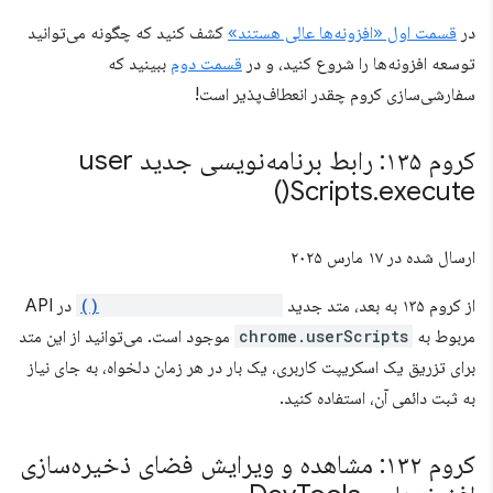
در
قسمت اول «افزونه‌ها عالی هستند»
کشف کنید که چگونه می‌توانید
توسعه افزونه‌ها را شروع کنید، و در
قسمت دوم
ببینید که
سفارشی‌سازی کروم چقدر انعطاف‌پذیر است!
کروم ۱۳۵: رابط برنامه‌نویسی جدید user
)
Scripts
.
execute(
ارسال شده در
۱۷ مارس ۲۰۲۵
از کروم ۱۳۵ به بعد، متد جدید
userScripts.execute()
در API
مربوط به
chrome.userScripts
موجود است. می‌توانید از این متد
برای تزریق یک اسکریپت کاربری، یک بار در هر زمان دلخواه، به جای نیاز
به ثبت دائمی آن، استفاده کنید.
کروم ۱۳۲: مشاهده و ویرایش فضای ذخیره‌سازی