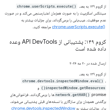
از کروم ۱۴۹ به بعد،
‎
chrome.userScripts.execute()
سینتکس اسکریپت را به صورت همزمان اعتبارسنجی می‌کند و در صورت
عدم موفقیت، عیب‌یابی را برمی‌گرداند. برای جزئیات بیشتر به
‎ مراجعه کنید.
chrome.userScripts.execute()
کروم ۱۴۹: پشتیبانی از API Dev
Tools وعده
داده شده است
ارسال شده در
۲۰ مه ۲۰۲۶
از کروم ۱۴۹ به بعد،
chrome.devtools.inspectedWindow.eval()
،
inspectedWindow.getResources()
و
network.getHAR()
promiseها را برمی‌گردانند. فراخوانی‌های
برگشتی همچنان برای سازگاری با نسخه‌های قبلی پشتیبانی می‌شوند.
برای جزئیات بیشتر به
chrome.devtools.inspectedWindow