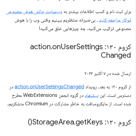
برای ثبت نام و کسب اطلاعات بیشتر به
وب‌سایت چالش هوش مصنوعی
توکار مراجعه کنید
. بی‌صبرانه منتظریم ببینیم وقتی وب را با هوش
مصنوعی ترکیب می‌کنید، چه چیزهایی خلق می‌کنید!
کروم ۱۳۰: action
Settings
User
on
.
Changed
ارسال شده در
۷ اکتبر ۲۰۲۴
از کروم ۱۳۰ به بعد، رویداد
action.onUserSettingsChanged
در
دسترس است. این
پیشنهاد
در گروه انجمن WebExtensions مطرح
شده است. از مایکروسافت به خاطر مشارکت در Chromium متشکریم.
کروم ۱۳۰: Storage
Keys(
get
.
Area
)