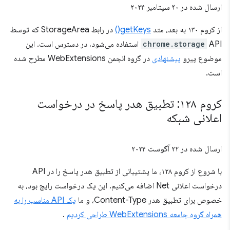
ارسال شده در
۳۰ سپتامبر ۲۰۲۴
از کروم ۱۳۰ به بعد، متد
getKeys()
در رابط StorageArea که توسط
chrome.storage
API استفاده می‌شود، در دسترس است. این
موضوع پیرو
پیشنهادی
در گروه انجمن WebExtensions مطرح شده
است.
کروم ۱۲۸: تطبیق هدر پاسخ در درخواست
اعلانی شبکه
ارسال شده در
۲۲ آگوست ۲۰۲۴
با شروع از کروم ۱۲۸، ما پشتیبانی از تطبیق هدر پاسخ را در API
درخواست اعلانی Net اضافه می‌کنیم. این یک درخواست رایج بود، به
خصوص برای تطبیق هدر Content-Type، و ما
یک API مناسب را به
همراه گروه جامعه WebExtensions طراحی کردیم
.