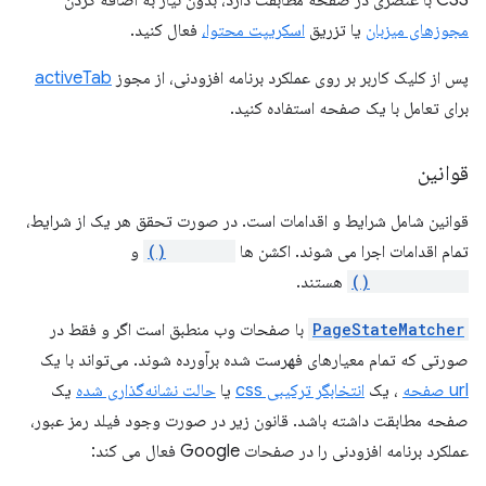
CSS با عنصری در صفحه مطابقت دارد، بدون نیاز به اضافه کردن
مجوزهای میزبان
یا تزریق
اسکریپت محتوا،
فعال کنید.
پس از کلیک کاربر بر روی عملکرد برنامه افزودنی، از مجوز
activeTab
برای تعامل با یک صفحه استفاده کنید.
قوانین
قوانین شامل شرایط و اقدامات است. در صورت تحقق هر یک از شرایط،
تمام اقدامات اجرا می شوند. اکشن ها
setIcon()
و
showAction()
هستند.
PageStateMatcher
با صفحات وب منطبق است اگر و فقط در
صورتی که تمام معیارهای فهرست شده برآورده شوند. می‌تواند با یک
url صفحه
، یک
انتخابگر ترکیبی css
یا
حالت نشانه‌گذاری شده
یک
صفحه مطابقت داشته باشد. قانون زیر در صورت وجود فیلد رمز عبور،
عملکرد برنامه افزودنی را در صفحات Google فعال می کند: