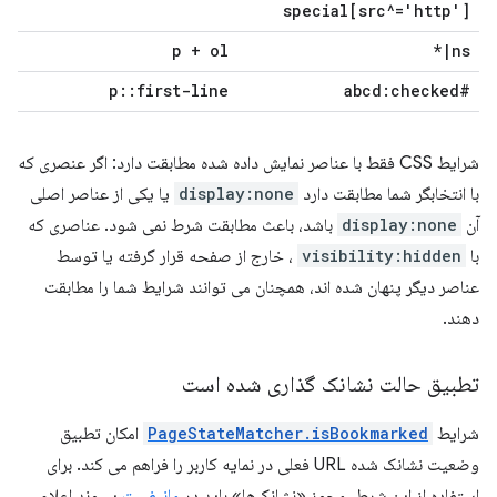
special[src^='http']
p + ol
*
|
ns
p
::
first-line
#abcd:checked
شرایط CSS فقط با عناصر نمایش داده شده مطابقت دارد: اگر عنصری که
با انتخابگر شما مطابقت دارد
display:none
یا یکی از عناصر اصلی
آن
display:none
باشد، باعث مطابقت شرط نمی شود. عناصری که
با
visibility:hidden
، خارج از صفحه قرار گرفته یا توسط
عناصر دیگر پنهان شده اند، همچنان می توانند شرایط شما را مطابقت
دهند.
تطبیق حالت نشانک گذاری شده است
شرایط
PageStateMatcher.isBookmarked
امکان تطبیق
وضعیت نشانک شده URL فعلی در نمایه کاربر را فراهم می کند. برای
استفاده از این شرط، مجوز «نشانک‌ها» باید در
مانیفست
پسوند اعلام