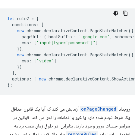
let
rule2
=
{
conditions
:
[
new
chrome
.
declarativeContent
.
PageStateMatcher
({
pageUrl
:
{
hostSuffix
:
'.google.com'
,
schemes
:
css
:
[
"input[type='password']"
]
}),
new
chrome
.
declarativeContent
.
PageStateMatcher
({
css
:
[
"video"
]
})
],
actions
:
[
new
chrome
.
declarativeContent
.
ShowActio
};
رویداد
onPageChanged
آزمایش می کند که آیا یک قانون حداقل
یک شرط انجام شده دارد یا خیر و اقدامات را اجرا می کند. قوانین در
سراسر جلسات مرور وجود دارند. بنابراین، در طول زمان نصب برنامه
افزودنی، ابتدا باید
removeRules
برای پاک کردن قوانین نصب شده