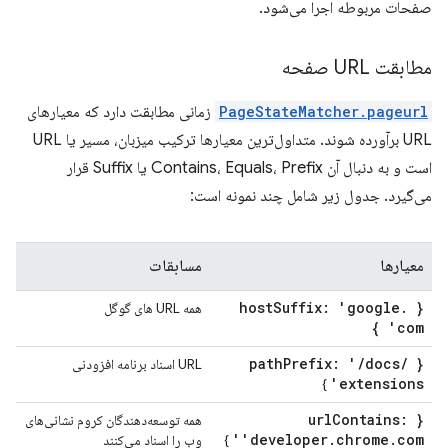
صفحات مربوطه اجرا می‌شود.
مطابقت URL صفحه
PageStateMatcher.pageurl
زمانی مطابقت دارد که معیارهای
URL برآورده شوند. متداول‌ترین معیارها ترکیب میزبان، مسیر یا URL
است و به دنبال آن Contains، Equals، Prefix یا Suffix قرار
می‌گیرد. جدول زیر شامل چند نمونه است:
معیارها
مسابقات
Suffix: 'google
.
{ host
همه URL های گوگل
com' }
Prefix: '
/
docs
/
{ path
URL اسناد برنامه افزودنی
extensions'
}
Contains:
{ url
همه توسعه‌دهندگان کروم نشانی‌های
'developer
.
chrome
.
com'
}
وب را اسناد می‌کنند