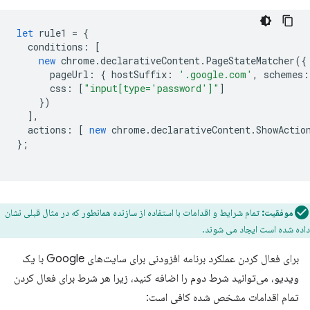
let
rule1
=
{
conditions
:
[
new
chrome
.
declarativeContent
.
PageStateMatcher
({
pageUrl
:
{
hostSuffix
:
'.google.com'
,
schemes
:
css
:
[
"input[type='password']"
]
})
],
actions
:
[
new
chrome
.
declarativeContent
.
ShowActio
};
موفقیت:
تمام شرایط و اقدامات با استفاده از سازنده همانطور که در مثال قبلی نشان
داده شده است ایجاد می شوند.
برای فعال کردن عملکرد برنامه افزودنی برای سایت‌های Google با یک
ویدیو، می‌توانید شرط دوم را اضافه کنید، زیرا هر شرط برای فعال کردن
تمام اقدامات مشخص شده کافی است: