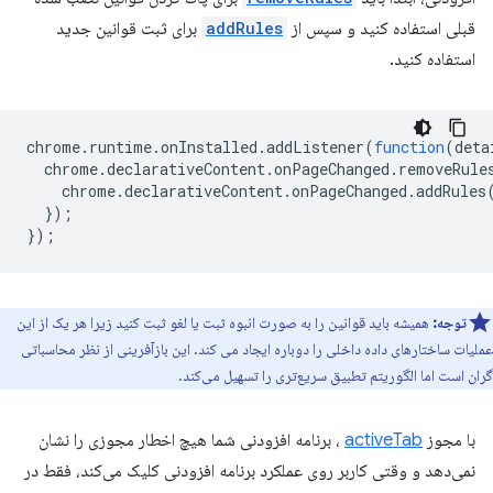
قبلی استفاده کنید و سپس از
addRules
برای ثبت قوانین جدید
استفاده کنید.
chrome
.
runtime
.
onInstalled
.
addListener
(
function
(
deta
chrome
.
declarativeContent
.
onPageChanged
.
removeRule
chrome
.
declarativeContent
.
onPageChanged
.
addRules
});
});
توجه:
همیشه باید قوانین را به صورت انبوه ثبت یا لغو ثبت کنید زیرا هر یک از این
عملیات ساختارهای داده داخلی را دوباره ایجاد می کند. این بازآفرینی از نظر محاسباتی
گران است اما الگوریتم تطبیق سریع‌تری را تسهیل می‌کند.
با مجوز
activeTab
، برنامه افزودنی شما هیچ اخطار مجوزی را نشان
نمی‌دهد و وقتی کاربر روی عملکرد برنامه افزودنی کلیک می‌کند، فقط در