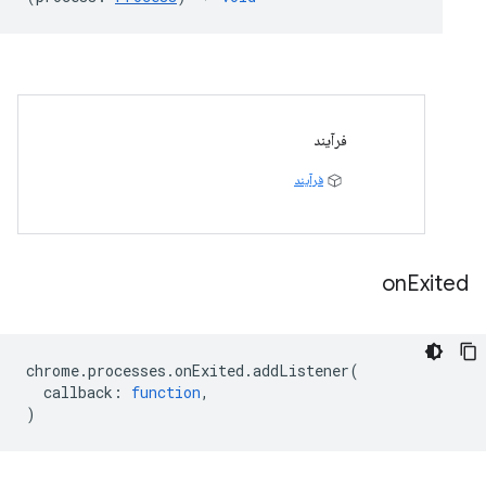
فرآیند
فرآیند
on
Exited
chrome
.
processes
.
onExited
.
addListener
(
callback
:
function
,
)