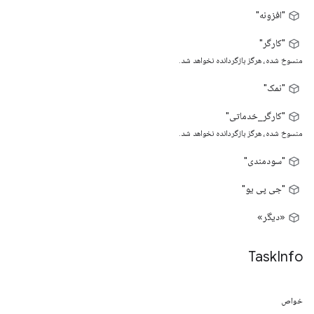
"افزونه"
"کارگر"
منسوخ شده، هرگز بازگردانده نخواهد شد.
"نمک"
"کارگر_خدماتی"
منسوخ شده، هرگز بازگردانده نخواهد شد.
"سودمندی"
"جی پی یو"
«دیگر»
Task
Info
خواص