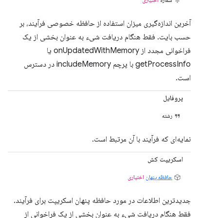
آخرین اندازه‌گیری میزان استفاده از حافظه خصوصی فرآیند، بر
حسب بایت. فقط هنگام دریافت شیء به عنوان بخشی از یک
فراخوانی مجدد از onUpdatedWithMemory یا
getProcessInfo با پرچم includeMemory در دسترس
است.
پروفایل
رشته
نمایه‌ای که فرآیند با آن مرتبط است.
اسکریپت کش
حافظه پنهان
اختیاری
جدیدترین اطلاعات در مورد حافظه پنهان اسکریپت برای فرآیند.
فقط هنگام دریافت شیء به عنوان بخشی از یک فراخوانی از