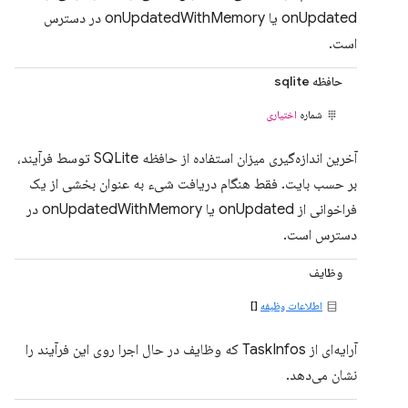
onUpdated یا onUpdatedWithMemory در دسترس
است.
حافظه sqlite
شماره
اختیاری
آخرین اندازه‌گیری میزان استفاده از حافظه SQLite توسط فرآیند،
بر حسب بایت. فقط هنگام دریافت شیء به عنوان بخشی از یک
فراخوانی از onUpdated یا onUpdatedWithMemory در
دسترس است.
وظایف
اطلاعات وظیفه
[]
آرایه‌ای از TaskInfos که وظایف در حال اجرا روی این فرآیند را
نشان می‌دهد.