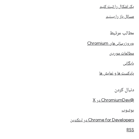
یک اشکال را ثبت کنید
مسائل باز را ببینید
مطالب مرتبط
به‌روزرسانی‌های Chromium
مطالعات موردی
بایگانی
پادکست ها و نمایش ها
دنبال کردن
@ChromiumDev در X
یوتیوب
Chrome for Developers در لینکدین
RSS