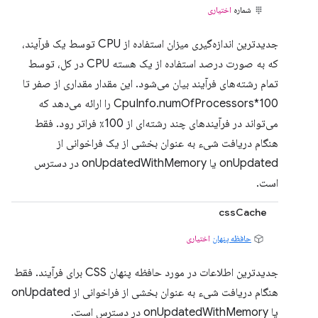
شماره
اختیاری
جدیدترین اندازه‌گیری میزان استفاده از CPU توسط یک فرآیند،
که به صورت درصد استفاده از یک هسته CPU در کل، توسط
تمام رشته‌های فرآیند بیان می‌شود. این مقدار مقداری از صفر تا
CpuInfo.numOfProcessors*100 را ارائه می‌دهد که
می‌تواند در فرآیندهای چند رشته‌ای از 100٪ فراتر رود. فقط
هنگام دریافت شیء به عنوان بخشی از یک فراخوانی از
onUpdated یا onUpdatedWithMemory در دسترس
است.
cssCache
حافظه پنهان
اختیاری
جدیدترین اطلاعات در مورد حافظه پنهان CSS برای فرآیند. فقط
هنگام دریافت شیء به عنوان بخشی از فراخوانی از onUpdated
یا onUpdatedWithMemory در دسترس است.