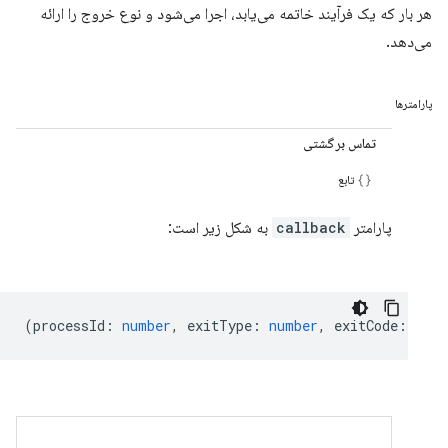
هر بار که یک فرآیند خاتمه می‌یابد، اجرا می‌شود و نوع خروج را ارائه
می‌دهد.
پارامترها
تماس برگشتی
تابع
پارامتر
callback
به شکل زیر است:
(
processId
:
number
,
exitType
:
number
,
exitCode
:
numb