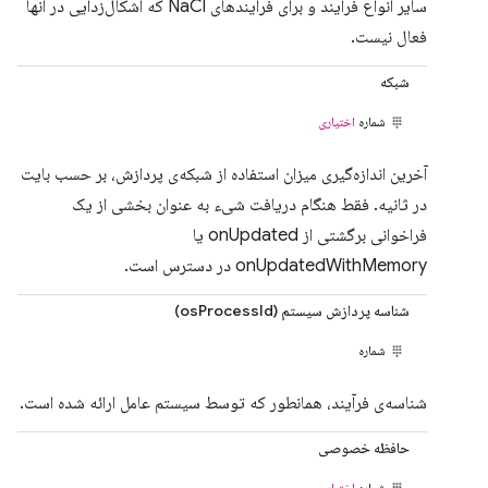
سایر انواع فرآیند و برای فرآیندهای NaCl که اشکال‌زدایی در آنها
فعال نیست.
شبکه
شماره
اختیاری
آخرین اندازه‌گیری میزان استفاده از شبکه‌ی پردازش، بر حسب بایت
در ثانیه. فقط هنگام دریافت شیء به عنوان بخشی از یک
فراخوانی برگشتی از onUpdated یا
onUpdatedWithMemory در دسترس است.
شناسه پردازش سیستم (osProcessId)
شماره
شناسه‌ی فرآیند، همانطور که توسط سیستم عامل ارائه شده است.
حافظه خصوصی
شماره
اختیاری