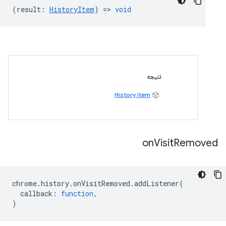
(
result
:
HistoryItem
) =>
void
نتیجه
History Item
on
Visit
Removed
chrome
.
history
.
onVisitRemoved
.
addListener
(
callback
:
function
,
)