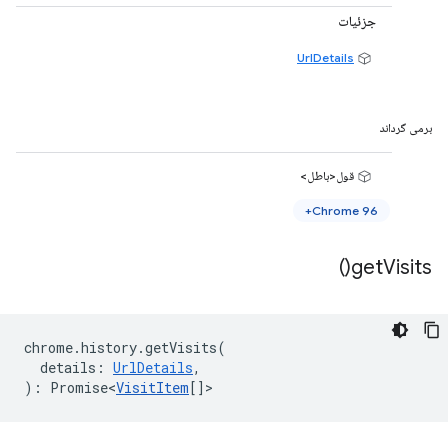
جزئیات
UrlDetails
برمی گرداند
قول<باطل>
Chrome 96+
)
get
Visits(
chrome
.
history
.
getVisits
(
details
:
UrlDetails
,
)
:
Promise<
VisitItem
[]
>