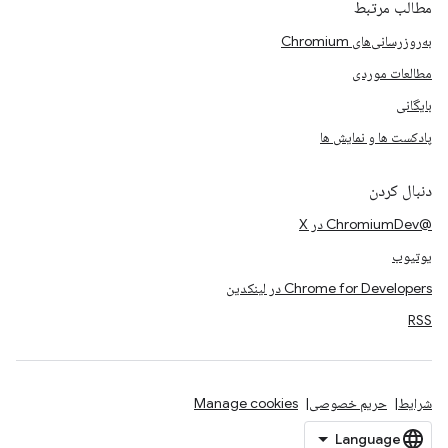
مطالب مرتبط
به‌روزرسانی‌های Chromium
مطالعات موردی
بایگانی
پادکست ها و نمایش ها
دنبال کردن
@ChromiumDev در X
یوتیوب
Chrome for Developers در لینکدین
RSS
شرایط
حریم خصوصی
Manage cookies