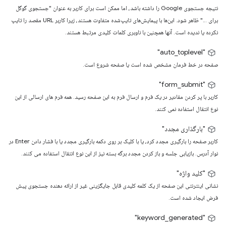
نتیجه جستجوی Google را داشته باشد، اما ممکن است برای کاربر به عنوان "جستجوی گوگل
برای ..." ظاهر شود. این‌ها با پیمایش‌های تایپ‌شده متفاوت هستند، زیرا کاربر URL مقصد را تایپ
نکرده یا ندیده است. آنها همچنین با ناوبری کلمات کلیدی مرتبط هستند.
"auto_toplevel"
صفحه در خط فرمان مشخص شده است یا صفحه شروع است.
"form_submit"
کاربر با پر کردن مقادیر در یک فرم و ارسال فرم به این صفحه رسید. همه فرم های ارسالی از این
نوع انتقال استفاده نمی کنند.
"بارگذاری مجدد"
کاربر صفحه را بارگیری مجدد کرد، یا با کلیک بر روی دکمه بارگیری مجدد یا با فشار دادن Enter در
نوار آدرس. بازیابی جلسه و باز کردن مجدد برگه بسته نیز از این نوع انتقال استفاده می کنند.
"کلید واژه"
نشانی اینترنتی این صفحه از یک کلمه کلیدی قابل جایگزینی غیر از ارائه دهنده جستجوی پیش
فرض ایجاد شده است.
"keyword_generated"