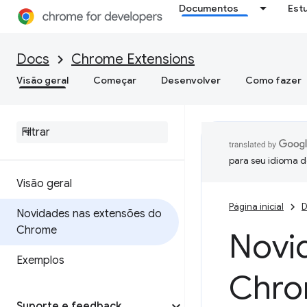
Documentos
Est
Docs
Chrome Extensions
Visão geral
Começar
Desenvolver
Como fazer
para seu idioma d
Visão geral
Página inicial
D
Novidades nas extensões do
Chrome
Novi
Exemplos
Chr
Suporte e feedback