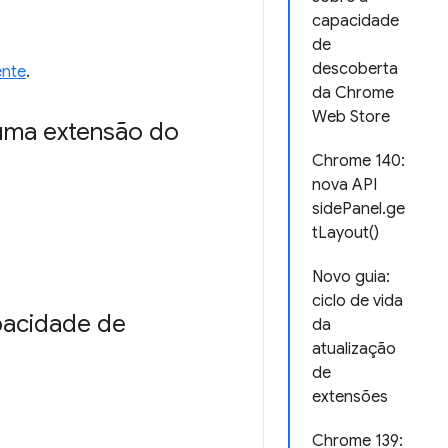
capacidade
de
descoberta
ente
.
da Chrome
Web Store
uma extensão do
Chrome 140:
nova API
sidePanel.ge
tLayout()
Novo guia:
ciclo de vida
pacidade de
da
atualização
de
extensões
Chrome 139: