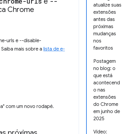
chrome-urls
e
--
atualize suas
rca Chrome
extensões
antes das
próximas
mudanças
e-urls e --disable-
nos
favoritos
 Saiba mais sobre a
lista de e-
Postagem
no blog: o
que está
acontecend
o nas
extensões
do Chrome
uia" com um novo rodapé.
em junho de
2025
as próximas
Vídeo: