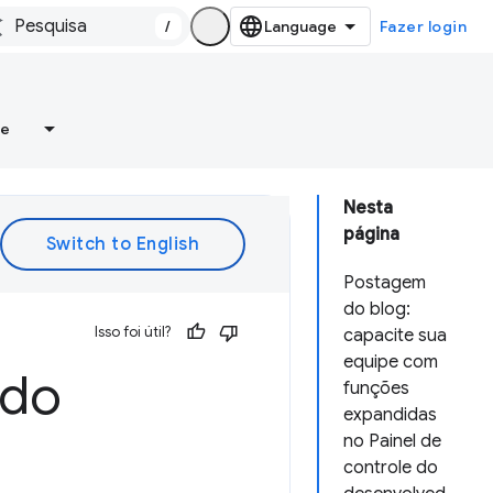
/
Fazer login
re
Nesta
página
Postagem
do blog:
Isso foi útil?
capacite sua
equipe com
 do
funções
expandidas
no Painel de
controle do