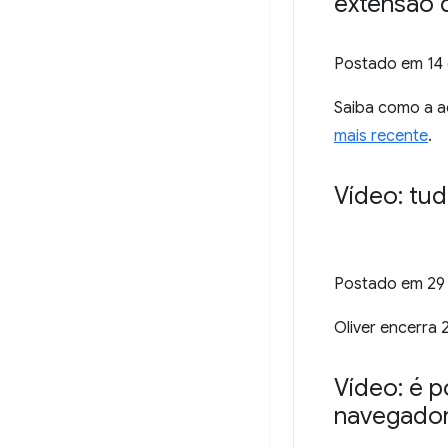
extensão
Postado em
14
Saiba como a a
mais recente
.
Vídeo: tu
Postado em
29
Oliver encerra
Vídeo: é p
navegado