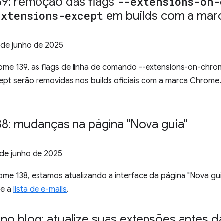
9: remoção das flags
--extensions-on-
extensions-except
em builds com a ma
 de junho de 2025
ome 139, as flags de linha de comando --extensions-on-chrom
ept serão removidas nos builds oficiais com a marca Chrome.
8: mudanças na página "Nova guia"
 de junho de 2025
rome 138, estamos atualizando a interface da página "Nova g
re a
lista de e-mails
.
no blog: atualize suas extensões antes d