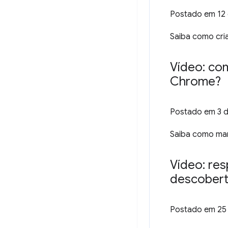
Postado em
12
Saiba como cri
Vídeo: co
Chrome?
Postado em
3 
Saiba como man
Vídeo: re
descobert
Postado em
25