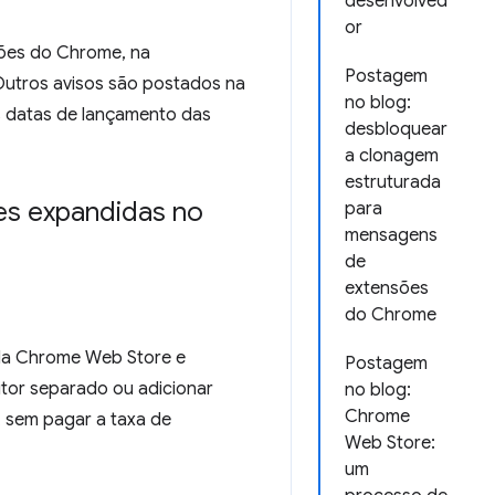
desenvolved
or
sões do Chrome, na
Postagem
Outros avisos são postados na
no blog:
as datas de lançamento das
desbloquear
a clonagem
estruturada
es expandidas no
para
mensagens
de
extensões
do Chrome
da Chrome Web Store e
Postagem
ditor separado ou adicionar
no blog:
Chrome
, sem pagar a taxa de
Web Store:
um