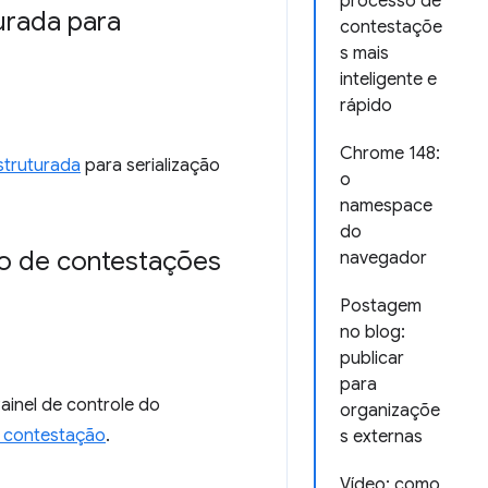
processo de
urada para
contestaçõe
s mais
inteligente e
rápido
Chrome 148:
struturada
para serialização
o
namespace
do
o de contestações
navegador
Postagem
no blog:
publicar
para
ainel de controle do
organizaçõe
 contestação
.
s externas
Vídeo: como