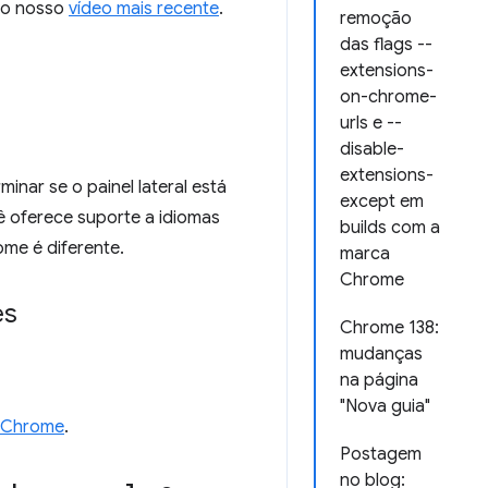
no nosso
vídeo mais recente
.
remoção
das flags --
extensions-
on-chrome-
urls e --
disable-
extensions-
inar se o painel lateral está
except em
cê oferece suporte a idiomas
builds com a
ome é diferente.
marca
Chrome
es
Chrome 138:
mudanças
na página
"Nova guia"
o Chrome
.
Postagem
no blog: