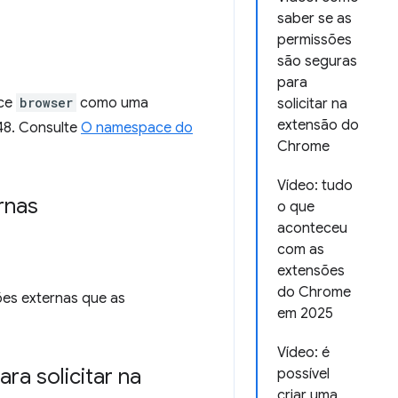
saber se as
permissões
são seguras
para
ace
browser
como uma
solicitar na
extensão do
148. Consulte
O namespace do
Chrome
Vídeo: tudo
rnas
o que
aconteceu
com as
extensões
do Chrome
ões externas que as
em 2025
Vídeo: é
ra solicitar na
possível
criar uma