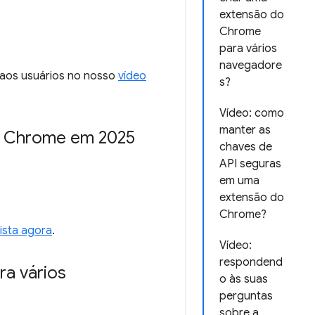
extensão do
Chrome
para vários
navegadore
 aos usuários no nosso
vídeo
s?
Vídeo: como
manter as
o Chrome em 2025
chaves de
API seguras
em uma
extensão do
Chrome?
ista agora
.
Vídeo:
respondend
ra vários
o às suas
perguntas
sobre a