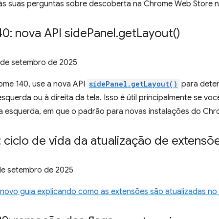
s suas perguntas sobre descoberta na Chrome Web Store 
0: nova API side
Panel
.
get
Layout(
)
 de setembro de 2025
rome 140, use a nova API
sidePanel.getLayout()
para determ
squerda ou à direita da tela. Isso é útil principalmente se vo
 a esquerda, em que o padrão para novas instalações do Chr
 ciclo de vida da atualização de extensõ
de setembro de 2025
novo guia explicando como as extensões são atualizadas n