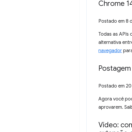
Chrome 14
Postado em
8 
Todas as APIs 
alternativa en
navegador
para
Postagem 
Postado em
20
Agora você pod
aprovarem. Sa
Vídeo: com