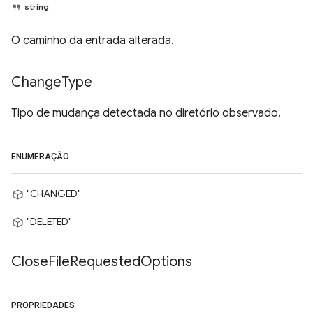
string
O caminho da entrada alterada.
Change
Type
Tipo de mudança detectada no diretório observado.
ENUMERAÇÃO
"CHANGED"
"DELETED"
Close
File
Requested
Options
PROPRIEDADES