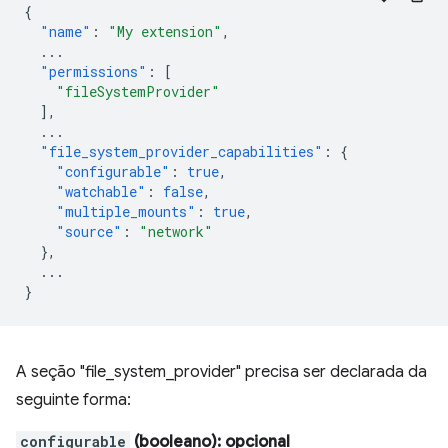
{
"name"
:
"My extension"
,
...
"permissions"
:
[
"fileSystemProvider"
],
...
"file_system_provider_capabilities"
:
{
"configurable"
:
true
,
"watchable"
:
false
,
"multiple_mounts"
:
true
,
"source"
:
"network"
},
...
}
A seção "file_system_provider" precisa ser declarada da
seguinte forma:
configurable
(booleano)
: opcional