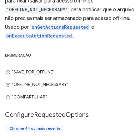
para fixar (salvar para acesso off-line).
"OFFLINE_NOT_NECESSARY"
para notificar que o arquivo
não precisa mais ser armazenado para acesso off-line.
Usado por
onGetActionsRequested
e
onExecuteActionRequested
.
ENUMERAÇÃO
"SAVE_FOR_OFFLINE"
"OFFLINE_NOT_NECESSARY"
"COMPARTILHAR"
Configure
Requested
Options
Chrome 44 ou mais recente