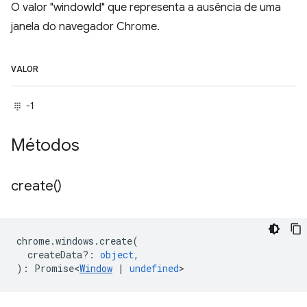
O valor "windowId" que representa a ausência de uma
janela do navegador Chrome.
VALOR
-1
Métodos
create(
)
chrome
.
windows
.
create
(
createData?
:
object
,
)
:
Promise<
Window
|
undefined
>