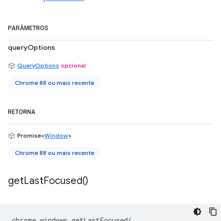
PARÂMETROS
queryOptions
QueryOptions
opcional
Chrome 88 ou mais recente
RETORNA
Promise<
Window
>
Chrome 88 ou mais recente
get
Last
Focused(
)
chrome
.
windows
.
getLastFocused
(