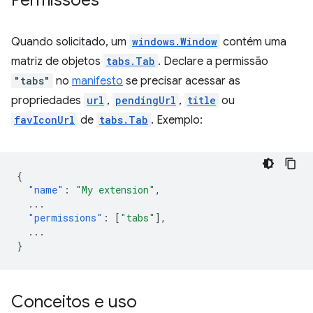
Permissões
Quando solicitado, um
windows.Window
contém uma
matriz de objetos
tabs.Tab
. Declare a permissão
"tabs"
no
manifesto
se precisar acessar as
propriedades
url
,
pendingUrl
,
title
ou
favIconUrl
de
tabs.Tab
. Exemplo:
{
"name"
:
"My extension"
,
...
"permissions"
:
[
"tabs"
],
...
}
Conceitos e uso