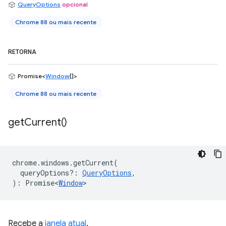
QueryOptions
opcional
Chrome 88 ou mais recente
RETORNA
Promise<
Window
[]>
Chrome 88 ou mais recente
get
Current(
)
chrome
.
windows
.
getCurrent
(
queryOptions?
:
QueryOptions
,
)
:
Promise<
Window
>
Recebe a
janela atual
.