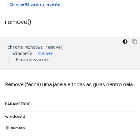
Chrome 88 ou mais recente
remove(
)
chrome
.
windows
.
remove
(
windowId
:
number
,
)
:
Promise<void>
Remove (fecha) uma janela e todas as guias dentro dela.
PARÂMETROS
windowId
número