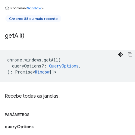
Promise<
Window
>
Chrome 88 ou mais recente
get
All(
)
chrome
.
windows
.
getAll
(
queryOptions?
:
QueryOptions
,
)
:
Promise<
Window
[]
>
Recebe todas as janelas.
PARÂMETROS
queryOptions