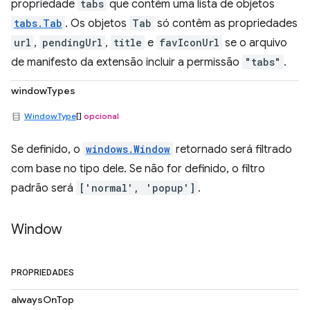
propriedade
tabs
que contém uma lista de objetos
tabs.Tab
. Os objetos
Tab
só contêm as propriedades
url
,
pendingUrl
,
title
e
favIconUrl
se o arquivo
de manifesto da extensão incluir a permissão
"tabs"
.
windowTypes
WindowType
[]
opcional
Se definido, o
windows.Window
retornado será filtrado
com base no tipo dele. Se não for definido, o filtro
padrão será
['normal', 'popup']
.
Window
PROPRIEDADES
alwaysOnTop