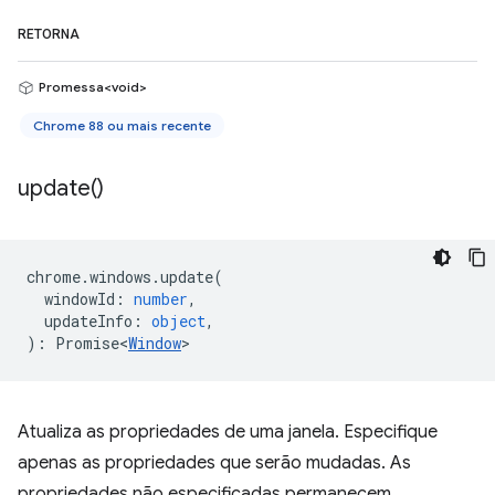
RETORNA
Promessa<void>
Chrome 88 ou mais recente
update(
)
chrome
.
windows
.
update
(
windowId
:
number
,
updateInfo
:
object
,
)
:
Promise<
Window
>
Atualiza as propriedades de uma janela. Especifique
apenas as propriedades que serão mudadas. As
propriedades não especificadas permanecem