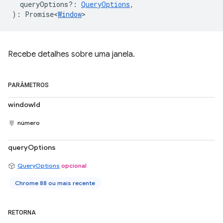
queryOptions?
:
QueryOptions
,
)
:
Promise<
Window
>
Recebe detalhes sobre uma janela.
PARÂMETROS
windowId
número
queryOptions
QueryOptions
opcional
Chrome 88 ou mais recente
RETORNA