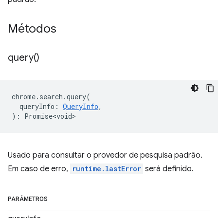
Métodos
query(
)
chrome
.
search
.
query
(
queryInfo
:
QueryInfo
,
)
:
Promise<void>
Usado para consultar o provedor de pesquisa padrão.
Em caso de erro,
runtime.lastError
será definido.
PARÂMETROS