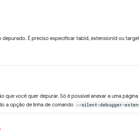
o depurado. É preciso especificar tabId, extensionId ou targe
ão que você quer depurar. Só é possível anexar a uma págin
do a opção de linha de comando
--silent-debugger-exten
l