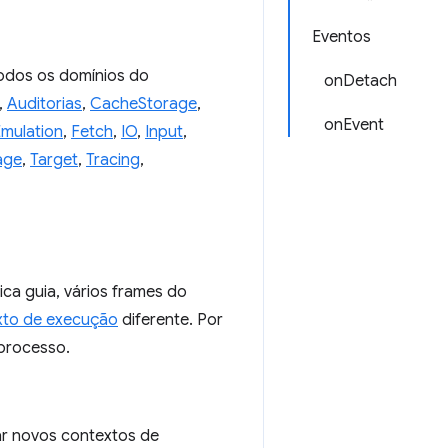
Eventos
odos os domínios do
onDetach
,
Auditorias
,
CacheStorage
,
onEvent
mulation
,
Fetch
,
IO
,
Input
,
age
,
Target
,
Tracing
,
a guia, vários frames do
xto de execução
diferente. Por
processo.
ar novos contextos de