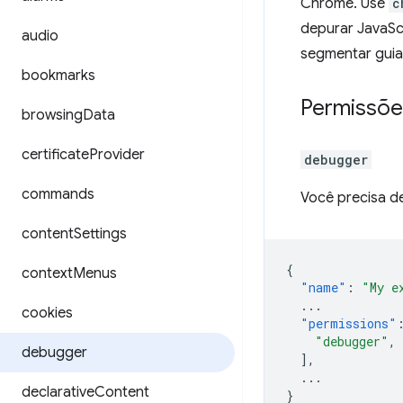
Chrome. Use
c
depurar JavaSc
audio
segmentar gui
bookmarks
Permissõe
browsing
Data
certificate
Provider
debugger
commands
Você precisa d
content
Settings
{
context
Menus
"name"
:
"My e
...
cookies
"permissions"
"debugger"
,
debugger
],
...
declarative
Content
}