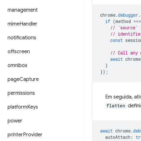
management
chrome
.
debugger
.
if
(
method
===
mime
Handler
// `source` 
// identifie
notifications
const
sessio
offscreen
// Call any 
await
chrome
omnibox
}
});
page
Capture
permissions
Em seguida, ati
flatten
defin
platform
Keys
power
await
chrome
.
deb
printer
Provider
autoAttach
:
tr