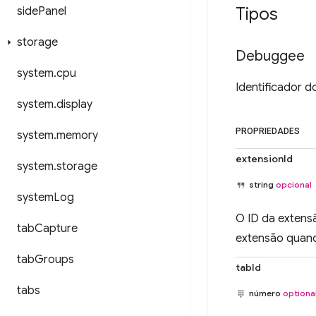
Tipos
side
Panel
storage
Debuggee
system
.
cpu
Identificador d
system
.
display
PROPRIEDADES
system
.
memory
extensionId
system
.
storage
string
opcional
system
Log
O ID da extens
tab
Capture
extensão quan
tab
Groups
tabId
tabs
número
optiona