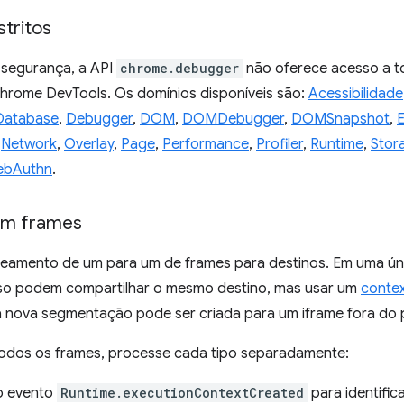
tritos
 segurança, a API
chrome.debugger
não oferece acesso a t
hrome DevTools. Os domínios disponíveis são:
Acessibilidade
Database
,
Debugger
,
DOM
,
DOMDebugger
,
DOMSnapshot
,
E
,
Network
,
Overlay
,
Page
,
Performance
,
Profiler
,
Runtime
,
Stor
bAuthn
.
om frames
amento de um para um de frames para destinos. Em uma únic
o podem compartilhar o mesmo destino, mas usar um
conte
a nova segmentação pode ser criada para um iframe fora do 
todos os frames, processe cada tipo separadamente:
o evento
Runtime.executionContextCreated
para identific