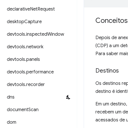
declarative
Net
Request
Conceitos
desktop
Capture
devtools
.
inspected
Window
Depois de anex
(CDP) a um det
devtools
.
network
Para saber mai
devtools
.
panels
Destinos
devtools
.
performance
Os destinos re
devtools
.
recorder
destino é iden
dns
Em um destino,
document
Scan
recebem um des
acessados de u
dom