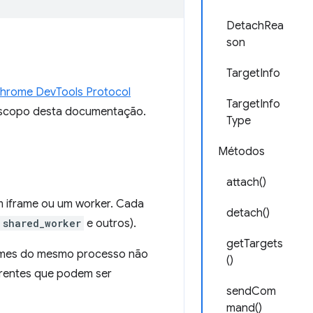
DetachRea
son
TargetInfo
hrome DevTools Protocol
TargetInfo
 escopo desta documentação.
Type
Métodos
attach()
m iframe ou um worker. Cada
detach()
shared_worker
e outros).
getTargets
rames do mesmo processo não
()
erentes que podem ser
sendCom
mand()