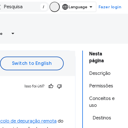
/
Fazer login
re
Nesta
página
Descrição
Permissões
Isso foi útil?
Conceitos e
uso
Destinos
ocolo de depuração remota
do