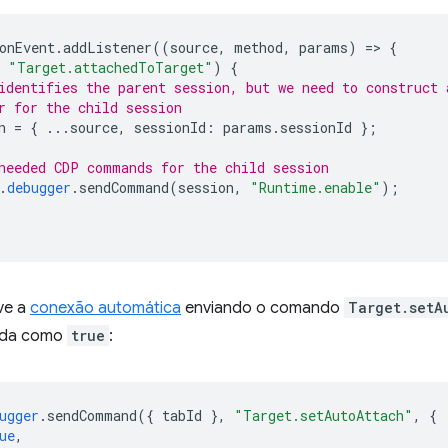
onEvent
.
addListener
((
source
,
method
,
params
)
=
>
{
"Target.attachedToTarget"
)
{
identifies the parent session, but we need to construct 
r for the child session
n
=
{
...
source
,
sessionId
:
params
.
sessionId
};
needed CDP commands for the child session
.
debugger
.
sendCommand
(
session
,
"Runtime.enable"
);
ve a
conexão automática
enviando o comando
Target.setA
ida como
true
:
ugger
.
sendCommand
({
tabId
},
"Target.setAutoAttach"
,
{
ue
,