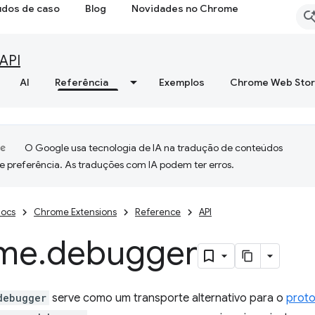
udos de caso
Blog
Novidades no Chrome
API
AI
Referência
Exemplos
Chrome Web Sto
O Google usa tecnologia de IA na tradução de conteúdos
e preferência. As traduções com IA podem ter erros.
ocs
Chrome Extensions
Reference
API
me
.
debugger
debugger
serve como um transporte alternativo para o
prot