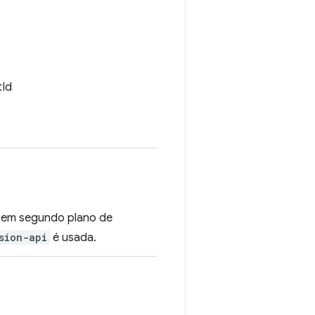
tId
a em segundo plano de
sion-api
é usada.