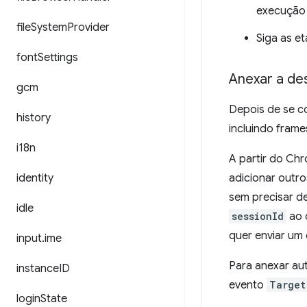
execução
file
System
Provider
Siga as e
font
Settings
Anexar a de
gcm
Depois de se co
history
incluindo frame
i18n
A partir do Ch
identity
adicionar outro
sem precisar d
idle
sessionId
ao 
quer enviar um
input
.
ime
Para anexar aut
instance
ID
evento
Target
login
State