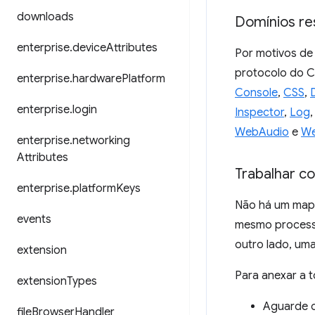
downloads
Domínios res
enterprise
.
device
Attributes
Por motivos de
protocolo do C
enterprise
.
hardware
Platform
Console
,
CSS
,
enterprise
.
login
Inspector
,
Log
WebAudio
e
We
enterprise
.
networking
Attributes
Trabalhar c
enterprise
.
platform
Keys
Não há um mape
events
mesmo process
outro lado, um
extension
Para anexar a 
extension
Types
Aguarde 
file
Browser
Handler