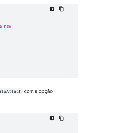
a new
utoAttach
com a opção