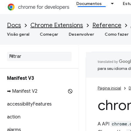
Documentos
Est
Docs
Chrome Extensions
Reference
Visão geral
Começar
Desenvolver
Como fazer
para seu idioma d
Manifest V3
Página inicial
D
➡ Manifest V2
chro
accessibility
Features
action
A API
chrome.
alarms