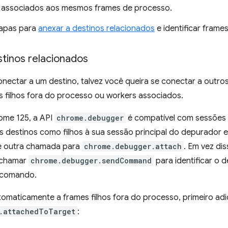
 associados aos mesmos frames de processo.
tapas para
anexar a destinos relacionados
e identificar frame
stinos relacionados
nectar a um destino, talvez você queira se conectar a outros
s filhos fora do processo ou workers associados.
rome 125, a API
chrome.debugger
é compatível com sessões s
s destinos como filhos à sua sessão principal do depurador 
e outra chamada para
chrome.debugger.attach
. Em vez di
chamar
chrome.debugger.sendCommand
para identificar o 
 comando.
omaticamente a frames filhos fora do processo, primeiro adic
.attachedToTarget
: