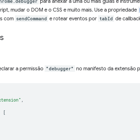
hrome.debugger
para anexar a uma ou mais guias e instrume
ript, mudar o DOM e o CSS e muito mais. Use a propriedade
as com
sendCommand
e rotear eventos por
tabId
de callbac
s
eclarar a permissão
"debugger"
no manifesto da extensão p
xtension"
,
:
[