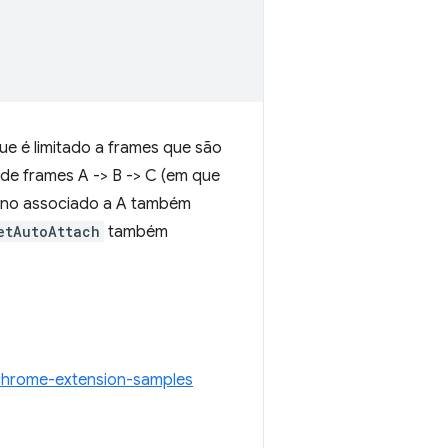
ue é limitado a frames que são
 de frames A -> B -> C (em que
ino associado a A também
etAutoAttach
também
chrome-extension-samples