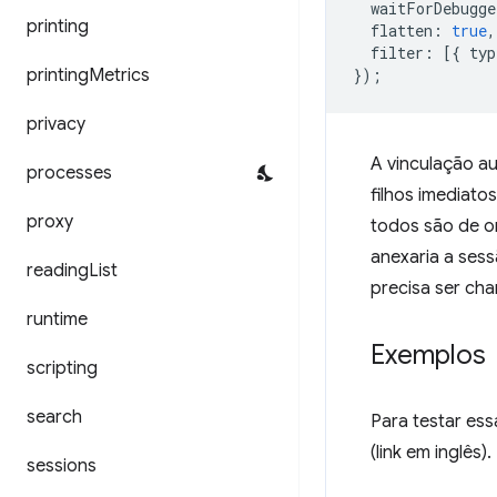
waitForDebugge
printing
flatten
:
true
,
filter
:
[{
typ
printing
Metrics
});
privacy
A vinculação a
processes
filhos imediato
proxy
todos são de o
anexaria a sess
reading
List
precisa ser ch
runtime
Exemplos
scripting
search
Para testar ess
(link em inglês).
sessions