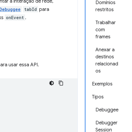
ntar a interação de rede,
Domínios
Debuggee
tabId
para
restritos
ks
onEvent
.
Trabalhar
com
frames
Anexar a
destinos
relacionad
ara usar essa API.
os
Exemplos
Tipos
Debuggee
Debugger
Session