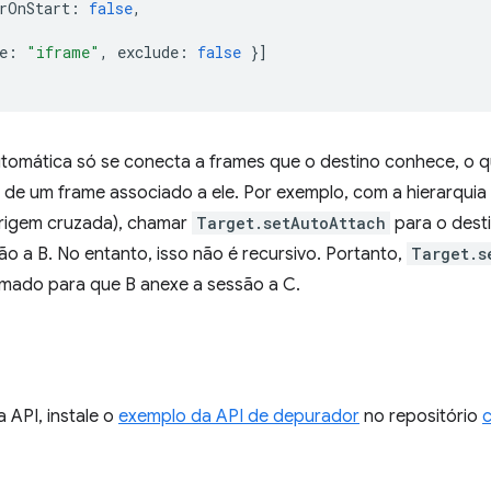
rOnStart
:
false
,
e
:
"iframe"
,
exclude
:
false
}]
utomática só se conecta a frames que o destino conhece, o q
s de um frame associado a ele. Por exemplo, com a hierarquia
rigem cruzada), chamar
Target.setAutoAttach
para o dest
ão a B. No entanto, isso não é recursivo. Portanto,
Target.s
amado para que B anexe a sessão a C.
a API, instale o
exemplo da API de depurador
no repositório