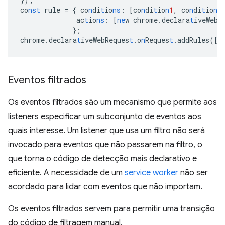
co
nst
rule
=
{
co
n
di
t
io
ns
:
[
co
n
di
t
io
n
1
,
co
n
di
t
io
n
2
ac
t
io
ns
:
[
ne
w
chrome.declara
t
iveWebR
}
;
chrome.declara
t
iveWebReques
t
.o
n
Reques
t
.addRules(
[
r
Eventos filtrados
Os eventos filtrados são um mecanismo que permite aos
listeners especificar um subconjunto de eventos aos
quais interesse. Um listener que usa um filtro não será
invocado para eventos que não passarem na filtro, o
que torna o código de detecção mais declarativo e
eficiente. A necessidade de um
service worker
não ser
acordado para lidar com eventos que não importam.
Os eventos filtrados servem para permitir uma transição
do código de filtragem manual.