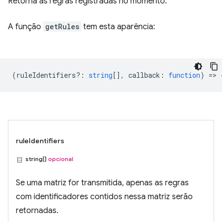
Retorna as regras registradas no momento.
A função
getRules
tem esta aparência:
(
ruleIdentifiers?
:
string
[],
callback
:
function
) => 
ruleIdentifiers
string[]
opcional
Se uma matriz for transmitida, apenas as regras
com identificadores contidos nessa matriz serão
retornadas.