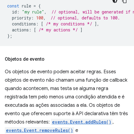
const
rule
=
{
id
:
"my rule"
,
// optional, will be generated if 
priority
:
100
,
// optional, defaults to 100.
conditions
:
[
/* my conditions */
],
actions
:
[
/* my actions */
]
};
Objetos de evento
Os objetos de evento podem aceitar regras. Esses
objetos de evento não chamam uma função de callback
quando acontecem, mas testa se alguma regra
registrada tem pelo menos uma condição atendida e é
executada as ações associadas a ela. Os objetos de
evento que oferecem suporte à API declarativa têm três
métodos relevantes:
events.Event.addRules()
,
events.Event.removeRules()
e