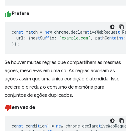
Prefere
co
nst
ma
t
ch
=
ne
w
chrome.declara
t
iveWebReques
t
.Req
url
:
{
hos
t
Su
ff
ix
:
"example.com"
,
pa
t
hCo
nta
i
ns
:
"
}
);
Se houver muitas regras que compartilham as mesmas
ações, mescle-as em uma só. As regras acionam as
ações assim que uma única condição é atendida. Isso
acelera o e reduz o consumo de memória para
conjuntos de ações duplicados.
em vez de
co
nst
co
n
di
t
io
n
1
=
ne
w
chrome.declara
t
iveWebReques