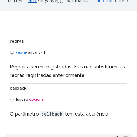
(
rules
:
Rule
<anyany>
[],
callback?
:
function
) => {...
regras
Regra
<anyany>[]
Regras a serem registradas. Elas não substituem as
regras registradas anteriormente.
callback
função
opcional
O parâmetro
callback
tem esta aparência: