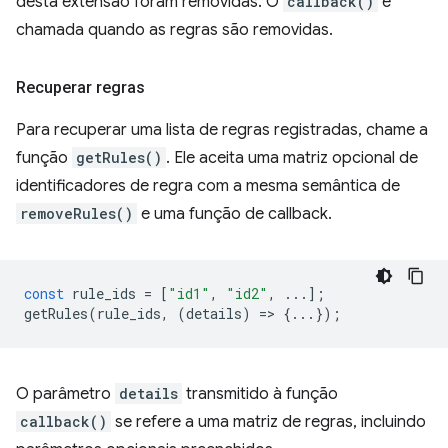
desta extensão foram removidas. O
callback()
é
chamada quando as regras são removidas.
Recuperar regras
Para recuperar uma lista de regras registradas, chame a
função
getRules()
. Ele aceita uma matriz opcional de
identificadores de regra com a mesma semântica de
removeRules()
e uma função de callback.
const
rule_ids
=
[
"id1"
,
"id2"
,
...];
getRules
(
rule_ids
,
(
details
)
=
>
{...});
O parâmetro
details
transmitido à função
callback()
se refere a uma matriz de regras, incluindo