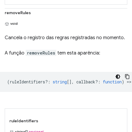
removeRules
void
Cancela o registro das regras registradas no momento.
A função
removeRules
tem esta aparência:
(
ruleIdentifiers?
:
string
[],
callback?
:
function
) =>
ruleIdentifiers
string[]
opcional