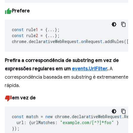
Prefere
co
nst
rule
1
=
{
...
}
;
co
nst
rule
2
=
{
...
}
;
chrome.declara
t
iveWebReques
t
.o
n
Reques
t
.addRules(
[
r
Prefira a correspondência de substring em vez de
expressões regulares em um
events.UrlFilter
.
A
correspondência baseada em substring é extremamente
rápida.
em vez de
co
nst
ma
t
ch
=
ne
w
chrome.declara
t
iveWebReques
t
.Req
url
:
{
urlMa
t
ches
:
"example.com/[^?]*foo"
}
}
);