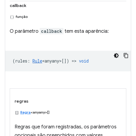
callback
função
O parâmetro
callback
tem esta aparência:
(
rules
:
Rule
<anyany>
[]) =>
void
regras
Regra
<anyany>[]
Regras que foram registradas, os parâmetros
opcionais são preenchidos com valores.