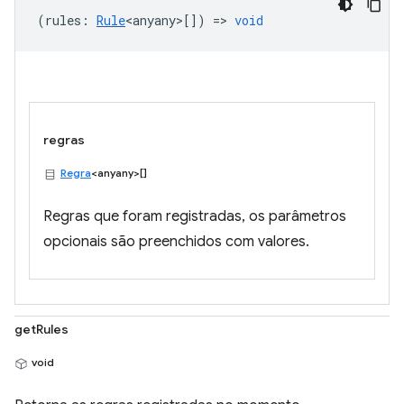
(
rules
:
Rule
<anyany>
[]) =>
void
regras
Regra
<anyany>[]
Regras que foram registradas, os parâmetros
opcionais são preenchidos com valores.
getRules
void