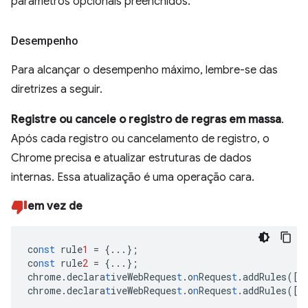
parâmetros opcionais preenchidos.
Desempenho
Para alcançar o desempenho máximo, lembre-se das
diretrizes a seguir.
Registre ou cancele o registro de regras em massa
.
Após cada registro ou cancelamento de registro, o
Chrome precisa e atualizar estruturas de dados
internas. Essa atualização é uma operação cara.
em vez de
co
nst
rule
1
=
{
...
}
;
co
nst
rule
2
=
{
...
}
;
chrome.declara
t
iveWebReques
t
.o
n
Reques
t
.addRules(
[
r
chrome.declara
t
iveWebReques
t
.o
n
Reques
t
.addRules(
[
r