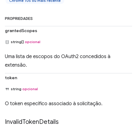
Chrome 105 ou mais recente
PROPRIEDADES
grantedScopes
string[]
opcional
Uma lista de escopos do OAuth2 concedidos à
extensão.
token
string
opcional
O token específico associado à solicitação.
Invalid
Token
Details