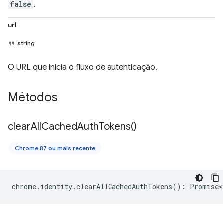
false
.
url
string
O URL que inicia o fluxo de autenticação.
Métodos
clear
All
Cached
Auth
Tokens(
)
Chrome 87 ou mais recente
chrome
.
identity
.
clearAllCachedAuthTokens
()
:
Promise<