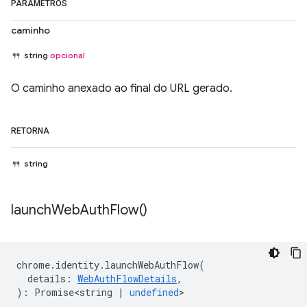
PARÂMETROS
caminho
string
opcional
O caminho anexado ao final do URL gerado.
RETORNA
string
launch
Web
Auth
Flow(
)
chrome
.
identity
.
launchWebAuthFlow
(
details
:
WebAuthFlowDetails
,
)
:
Promise<string
|
undefined
>