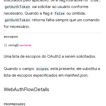
solicitados pelo aplicativo. Se a flag interativa for
true
,
getAuthToken
vai solicitar ao usuário conforme
necessário. Quando a flag é
false
ou omitida,
getAuthToken
retorna falha sempre que um comando
for necessário.
escopos
string[]
opcional
Uma lista de escopos do OAuth2 a serem solicitados.
Quando o campo
scopes
está presente, ele substitui a
lista de escopos especificados em manifest.json.
Web
Auth
Flow
Details
PROPRIEDADES