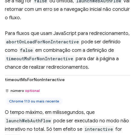
Se a flag for
false
ou omitida,
launchWebAuthFlow
vai
retornar com um erro se a navegação inicial não concluir
o fluxo.
Para fluxos que usam JavaScript para redirecionamento,
abortOnLoadForNonInteractive
pode ser definido
como
false
em combinação com a definição de
timeoutMsForNonInteractive
para dar à página a
chance de realizar redirecionamentos.
timeoutMsForNonInteractive
número
optional
Chrome 113 ou mais recente
O tempo máximo, em milissegundos, que
launchWebAuthFlow
pode ser executado no modo não
interativo no total. Só tem efeito se
interactive
for