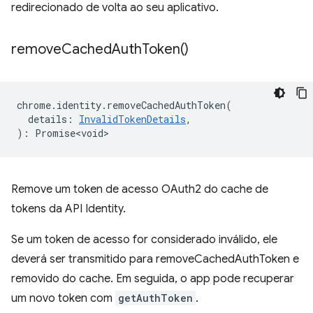
redirecionado de volta ao seu aplicativo.
remove
Cached
Auth
Token(
)
chrome
.
identity
.
removeCachedAuthToken
(
details
:
InvalidTokenDetails
,
)
:
Promise<void>
Remove um token de acesso OAuth2 do cache de
tokens da API Identity.
Se um token de acesso for considerado inválido, ele
deverá ser transmitido para removeCachedAuthToken e
removido do cache. Em seguida, o app pode recuperar
um novo token com
getAuthToken
.