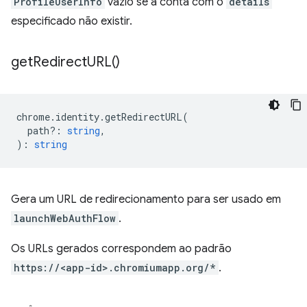
ProfileUserInfo
vazio se a conta com o
details
especificado não existir.
get
Redirect
URL(
)
chrome
.
identity
.
getRedirectURL
(
path?
:
string
,
)
:
string
Gera um URL de redirecionamento para ser usado em
launchWebAuthFlow
.
Os URLs gerados correspondem ao padrão
https://<app-id>.chromiumapp.org/*
.