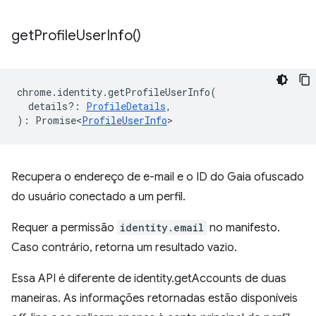
get
Profile
User
Info(
)
chrome
.
identity
.
getProfileUserInfo
(
details?
:
ProfileDetails
,
)
:
Promise<
ProfileUserInfo
>
Recupera o endereço de e-mail e o ID do Gaia ofuscado
do usuário conectado a um perfil.
Requer a permissão
identity.email
no manifesto.
Caso contrário, retorna um resultado vazio.
Essa API é diferente de identity.getAccounts de duas
maneiras. As informações retornadas estão disponíveis