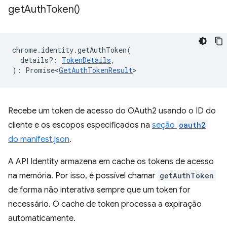
get
Auth
Token(
)
chrome
.
identity
.
getAuthToken
(
details?
:
TokenDetails
,
)
:
Promise<
GetAuthTokenResult
>
Recebe um token de acesso do OAuth2 usando o ID do
cliente e os escopos especificados na
seção
oauth2
do manifest.json
.
A API Identity armazena em cache os tokens de acesso
na memória. Por isso, é possível chamar
getAuthToken
de forma não interativa sempre que um token for
necessário. O cache de token processa a expiração
automaticamente.