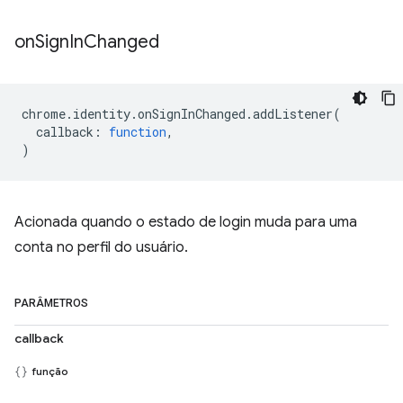
on
Sign
In
Changed
chrome
.
identity
.
onSignInChanged
.
addListener
(
callback
:
function
,
)
Acionada quando o estado de login muda para uma
conta no perfil do usuário.
PARÂMETROS
callback
função