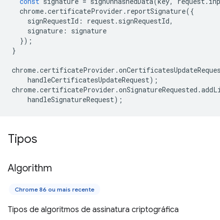
const
signature
=
signUnhashedData
(
key
,
request
.
in
chrome
.
certificateProvider
.
reportSignature
({
signRequestId
:
request
.
signRequestId
,
signature
:
signature
});
}
chrome
.
certificateProvider
.
onCertificatesUpdateReque
handleCertificatesUpdateRequest
);
chrome
.
certificateProvider
.
onSignatureRequested
.
addL
handleSignatureRequest
);
Tipos
Algorithm
Chrome 86 ou mais recente
Tipos de algoritmos de assinatura criptográfica