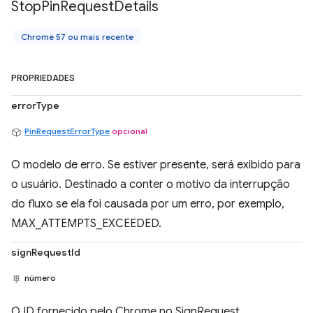
Stop
Pin
Request
Details
Chrome 57 ou mais recente
PROPRIEDADES
errorType
PinRequestErrorType
opcional
O modelo de erro. Se estiver presente, será exibido para
o usuário. Destinado a conter o motivo da interrupção
do fluxo se ela foi causada por um erro, por exemplo,
MAX_ATTEMPTS_EXCEEDED.
signRequestId
número
O ID fornecido pelo Chrome no SignRequest.