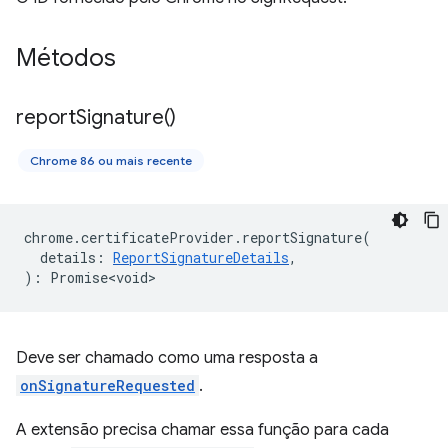
Métodos
report
Signature(
)
Chrome 86 ou mais recente
chrome
.
certificateProvider
.
reportSignature
(
details
:
ReportSignatureDetails
,
)
:
Promise<void>
Deve ser chamado como uma resposta a
onSignatureRequested
.
A extensão precisa chamar essa função para cada