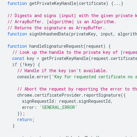
function
getPrivateKeyHandle
(
certificate
)
{...}
// Digests and signs |input| with the given private 
// ArrayBuffer. |algorithm| is an Algorithm.
// Returns the signature as ArrayBuffer.
function
signUnhashedData
(
privateKey
,
input
,
algorit
function
handleSignatureRequest
(
request
)
{
// Look up the handle to the private key of |reque
const
key
=
getPrivateKeyHandle
(
request
.
certificat
if
(
!
key
)
{
// Handle if the key isn't available.
console
.
error
(
'Key for requested certificate no 
// Abort the request by reporting the error to t
chrome
.
certificateProvider
.
reportSignature
({
signRequestId
:
request
.
signRequestId
,
error
:
'GENERAL_ERROR'
});
return
;
}