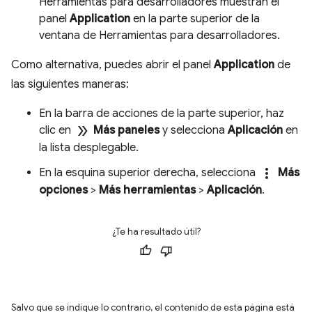
Herramientas para desarrolladores muestran el
panel
Application
en la parte superior de la
ventana de Herramientas para desarrolladores.
Como alternativa, puedes abrir el panel
Application
de
las siguientes maneras:
En la barra de acciones de la parte superior, haz
double_arrow
clic en
Más paneles
y selecciona
Aplicación
en
la lista desplegable.
more_vert
En la esquina superior derecha, selecciona
Más
opciones
>
Más herramientas
>
Aplicación
.
¿Te ha resultado útil?
Salvo que se indique lo contrario, el contenido de esta página está