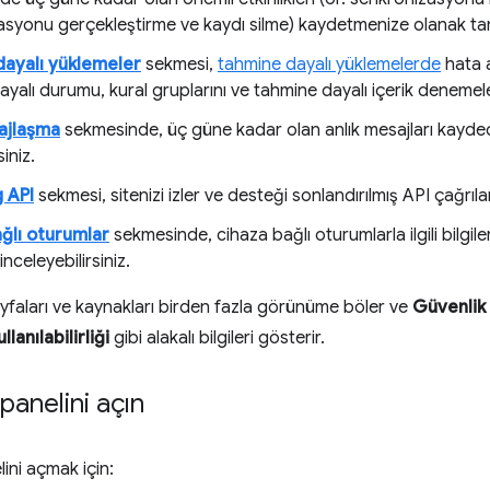
syonu gerçekleştirme ve kaydı silme) kaydetmenize olanak tan
ayalı yüklemeler
sekmesi,
tahmine dayalı yüklemelerde
hata a
yalı durumu, kural gruplarını ve tahmine dayalı içerik denemeler
ajlaşma
sekmesinde, üç güne kadar olan anlık mesajları kayded
siniz.
 API
sekmesi, sitenizi izler ve desteği sonlandırılmış API çağrılarını
ğlı oturumlar
sekmesinde, cihaza bağlı oturumlarla ilgili bilgileri
 inceleyebilirsiniz.
ayfaları ve kaynakları birden fazla görünüme böler ve
Güvenlik 
llanılabilirliği
gibi alakalı bilgileri gösterir.
anelini açın
ini açmak için: