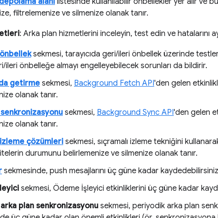
depolama alanı
listesinde kullanılabilir önbellekler yer alır ve 
ze, filtrelemenize ve silmenize olanak tanır.
etleri
: Arka plan hizmetlerini inceleyin, test edin ve hatalarını ay
 önbellek
sekmesi, tarayıcıda geri/ileri önbellek üzerinde testler
i/ileri önbelleğe almayı engelleyebilecek sorunları da bildirir.
da getirme
sekmesi,
Background Fetch API
'den gelen etkinli
ize olanak tanır.
 senkronizasyonu
sekmesi,
Background Sync API
'den gelen et
ize olanak tanır.
 izleme çözümleri
sekmesi, sıçramalı izleme tekniğini kullanarak
telerin durumunu belirlemenize ve silmenize olanak tanır.
r
sekmesinde, push mesajlarını üç güne kadar kaydedebilirsiniz
eyici
sekmesi, Ödeme İşleyici etkinliklerini üç güne kadar kay
 arka plan senkronizasyonu
sekmesi, periyodik arka plan se
 üç güne kadar olan önemli etkinlikleri (ör. senkronizasyona