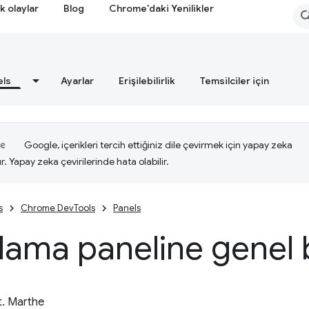
k olaylar
Blog
Chrome'daki Yenilikler
els
Ayarlar
Erişilebilirlik
Temsilciler için
Google, içerikleri tercih ettiğiniz dile çevirmek için yapay zeka
ır. Yapay zeka çevirilerinde hata olabilir.
s
Chrome DevTools
Panels
lama paneline genel 
t. Marthe