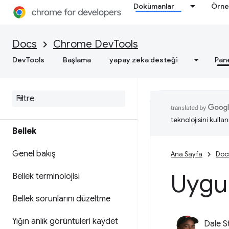
ilgili uygulanabilir analizler elde
Dokümanlar
Örne
edin
Performans izlerini kaydetme
Docs
Chrome DevTools
DevTools
Başlama
yapay zeka desteği
Pan
Deniz Feneri
Web hızını optimize etme
teknolojisini kullan
Bellek
Genel bakış
Ana Sayfa
Doc
Uygu
Bellek terminolojisi
Bellek sorunlarını düzeltme
Yığın anlık görüntüleri kaydet
Dale S