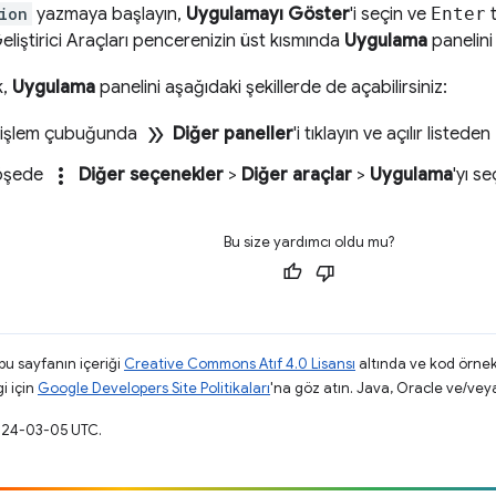
ion
yazmaya başlayın,
Uygulamayı Göster
'i seçin ve
Enter
t
Geliştirici Araçları pencerenizin üst kısmında
Uygulama
panelini 
k,
Uygulama
panelini aşağıdaki şekillerde de açabilirsiniz:
double_arrow
i işlem çubuğunda
Diğer paneller
'i tıklayın ve açılır listeden
more_vert
köşede
Diğer seçenekler
>
Diğer araçlar
>
Uygulama
'yı se
Bu size yardımcı oldu mu?
 bu sayfanın içeriği
Creative Commons Atıf 4.0 Lisansı
altında ve kod örnek
gi için
Google Developers Site Politikaları
'na göz atın. Java, Oracle ve/veya s
2024-03-05 UTC.