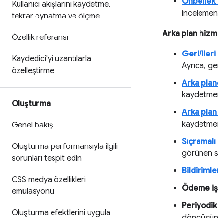
Önbellek 
Kullanıcı akışlarını kaydetme
,
incelemeni
tekrar oynatma ve ölçme
Arka plan hizm
Özellik referansı
Geri/ileri
Kaydedici'yi uzantılarla
Ayrıca, ger
özelleştirme
Arka plan
kaydetmen
Oluşturma
Arka plan
kaydetmen
Genel bakış
Sıçramalı
Oluşturma performansıyla ilgili
görünen si
sorunları tespit edin
Bildirimle
CSS medya özellikleri
Ödeme işl
emülasyonu
Periyodik
Oluşturma efektlerini uygula
döngüsünde