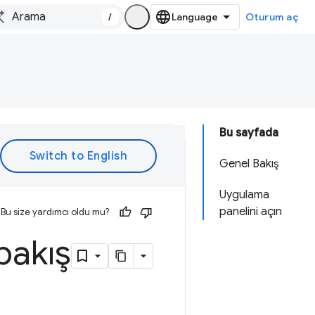
/
Oturum aç
Bu sayfada
Genel Bakış
Uygulama
panelini açın
Bu size yardımcı oldu mu?
bakış