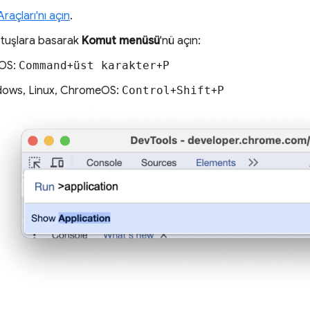
 Araçları'nı açın
.
 tuşlara basarak
Komut menüsü
'nü açın:
OS:
Command
+
üst karakter
+
P
ows, Linux, ChromeOS:
Control
+
Shift
+
P