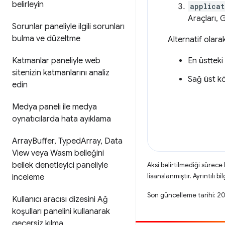
belirleyin
applicat
Araçları, 
Sorunlar paneliyle ilgili sorunları
bulma ve düzeltme
Alternatif olara
Katmanlar paneliyle web
En üsttek
sitenizin katmanlarını analiz
Sağ üst 
edin
Medya paneli ile medya
oynatıcılarda hata ayıklama
Array
Buffer
,
Typed
Array
,
Data
View veya Wasm belleğini
bellek denetleyici paneliyle
Aksi belirtilmediği sürece
lisanslanmıştır. Ayrıntılı bil
inceleme
Son güncelleme tarihi: 
Kullanıcı aracısı dizesini Ağ
koşulları panelini kullanarak
geçersiz kılma