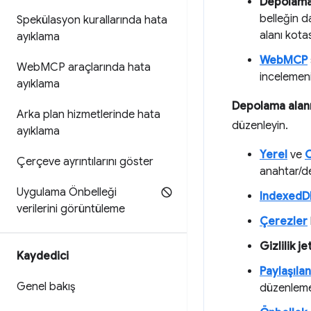
Depolam
belleğin d
Spekülasyon kurallarında hata
alanı kotas
ayıklama
WebMCP
Web
MCP araçlarında hata
incelemeni
ayıklama
Depolama alan
Arka plan hizmetlerinde hata
düzenleyin.
ayıklama
Yerel
ve
O
Çerçeve ayrıntılarını göster
anahtar/de
Uygulama Önbelleği
IndexedD
verilerini görüntüleme
Çerezler
Gizlilik je
Kaydedici
Paylaşıla
Genel bakış
düzenleme