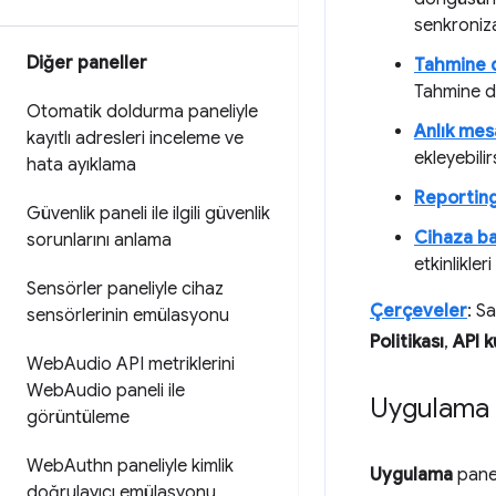
senkroniza
Diğer paneller
Tahmine d
Tahmine da
Otomatik doldurma paneliyle
Anlık mes
kayıtlı adresleri inceleme ve
ekleyebilir
hata ayıklama
Reporting
Güvenlik paneli ile ilgili güvenlik
Cihaza ba
sorunlarını anlama
etkinlikleri
Sensörler paneliyle cihaz
Çerçeveler
: S
sensörlerinin emülasyonu
Politikası
,
API ku
Web
Audio API metriklerini
Web
Audio paneli ile
Uygulama p
görüntüleme
Web
Authn paneliyle kimlik
Uygulama
panel
doğrulayıcı emülasyonu