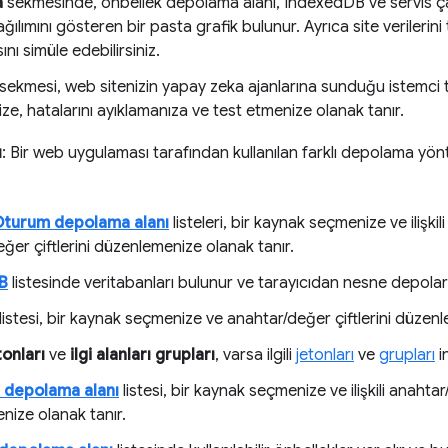
a
sekmesinde, önbellek depolama alanı, IndexedDB ve servis çalı
ağılımını gösteren bir pasta grafik bulunur. Ayrıca site verilerin
ını simüle edebilirsiniz.
sekmesi, web sitenizin yapay zeka ajanlarına sunduğu istemci t
ze, hatalarını ayıklamanıza ve test etmenize olanak tanır.
ı
: Bir web uygulaması tarafından kullanılan farklı depolama yön
turum depolama alanı
listeleri, bir kaynak seçmenize ve ilişk
ğer çiftlerini düzenlemenize olanak tanır.
B
listesinde veritabanları bulunur ve tarayıcıdan nesne depoları
listesi, bir kaynak seçmenize ve anahtar/değer çiftlerini düzenl
tonları
ve
ilgi alanları grupları
, varsa ilgili
jetonları
ve
grupları
i
n depolama alanı
listesi, bir kaynak seçmenize ve ilişkili anahtar
nize olanak tanır.