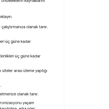
bu önbelleklerin kaynaklarını
ıklayın.
 çalıştırmanıza olanak tanır.
kleri üç güne kadar
kinlikleri üç güne kadar
 siteler arası izleme yaptığı
.
detmenize olanak tanır.
nkronizasyonu yaşam
 kaydolma, arka plan