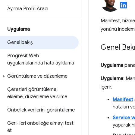
Ayırma Profili Aracı
Manifest, hizme
Uygulama
yönünü inceleme
Genel bakış
Genel Bak
Progresif Web
uygulamalarında hata ayıklama
Uygulama
panel
Görüntüleme ve düzenleme
Uygulama
: Man
içerir.
Çerezleri görüntüleme
,
ekleme
,
düzenleme ve silme
Manifest
hataları ve
Önbellek verilerini görüntüleme
Service 
Geri-ileri önbelleğe almayı test
yaparak hi
et