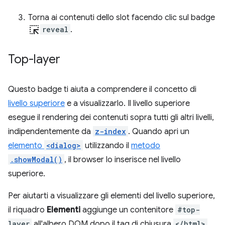
Torna ai contenuti dello slot facendo clic sul badge
ink_selection
reveal
.
Top-layer
Questo badge ti aiuta a comprendere il concetto di
livello superiore
e a visualizzarlo. Il livello superiore
esegue il rendering dei contenuti sopra tutti gli altri livelli,
indipendentemente da
z-index
. Quando apri un
elemento
<dialog>
utilizzando il
metodo
.showModal()
, il browser lo inserisce nel livello
superiore.
Per aiutarti a visualizzare gli elementi del livello superiore,
il riquadro
Elementi
aggiunge un contenitore
#top-
layer
all'albero DOM dopo il tag di chiusura
</html>
.