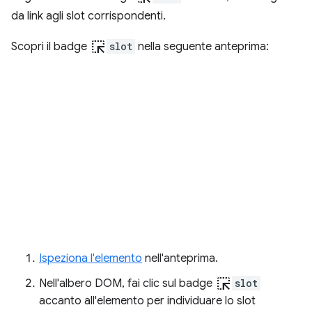
da link agli slot corrispondenti.
ink_selection
Scopri il badge
slot
nella seguente anteprima:
Ispeziona l'elemento
nell'anteprima.
ink_selection
Nell'albero DOM, fai clic sul badge
slot
accanto all'elemento per individuare lo slot