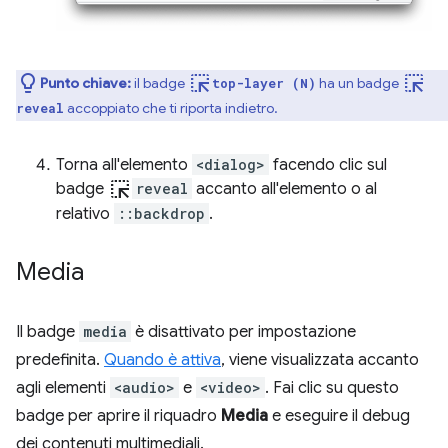
ink_selection
ink_selection
Punto chiave:
il badge
ha un badge
top-layer (N)
accoppiato che ti riporta indietro.
reveal
Torna all'elemento
<dialog>
facendo clic sul
ink_selection
badge
reveal
accanto all'elemento o al
relativo
::backdrop
.
Media
Il badge
media
è disattivato per impostazione
predefinita.
Quando è attiva
, viene visualizzata accanto
agli elementi
<audio>
e
<video>
. Fai clic su questo
badge per aprire il riquadro
Media
e eseguire il debug
dei contenuti multimediali.