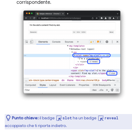
corrispondente.
ink_selection
ink_selection
Punto chiave:
il badge
ha un badge
slot
reveal
accoppiato che ti riporta indietro.