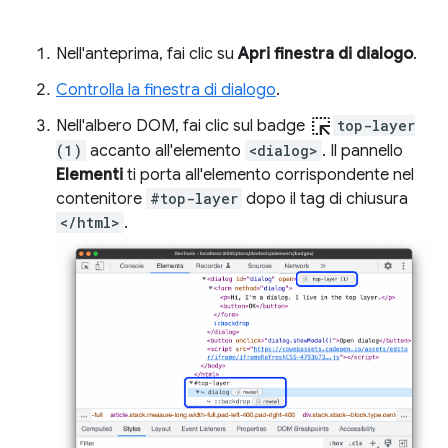
Nell'anteprima, fai clic su
Apri finestra di dialogo
.
Controlla la finestra di dialogo
.
ink_selection
Nell'albero DOM, fai clic sul badge
top-layer
(1)
accanto all'elemento
<dialog>
. Il pannello
Elementi
ti porta all'elemento corrispondente nel
contenitore
#top-layer
dopo il tag di chiusura
</html>
.