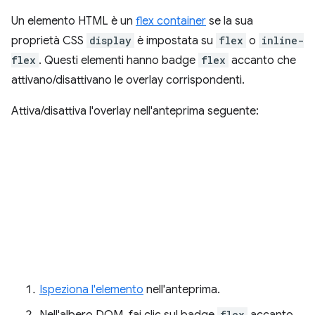
Un elemento HTML è un
flex container
se la sua
proprietà CSS
display
è impostata su
flex
o
inline-
flex
. Questi elementi hanno badge
flex
accanto che
attivano/disattivano le overlay corrispondenti.
Attiva/disattiva l'overlay nell'anteprima seguente:
Ispeziona l'elemento
nell'anteprima.
Nell'albero DOM, fai clic sul badge
flex
accanto