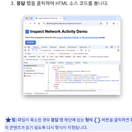
응답
탭을 클릭하여 HTML 소스 코드를 봅니다.
data_object
팁:
파일이 축소된 경우
응답
탭 하단에 있는
형식
버튼을 클릭하면 
의 콘텐츠가 읽기 쉽도록 다시 형식이 지정됩니다.