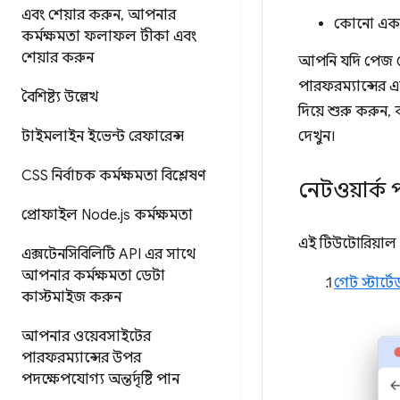
এবং শেয়ার করুন
,
আপনার
কোনো একটি ন
কর্মক্ষমতা ফলাফল টীকা এবং
শেয়ার করুন
আপনি যদি পেজ লো
পারফরম্যান্সের এ
বৈশিষ্ট্য উল্লেখ
দিয়ে শুরু করুন,
টাইমলাইন ইভেন্ট রেফারেন্স
দেখুন।
CSS নির্বাচক কর্মক্ষমতা বিশ্লেষণ
নেটওয়ার্ক 
প্রোফাইল Node
.
js কর্মক্ষমতা
এই টিউটোরিয়াল 
এক্সটেনসিবিলিটি API এর সাথে
আপনার কর্মক্ষমতা ডেটা
গেট স্টার্
কাস্টমাইজ করুন
আপনার ওয়েবসাইটের
পারফরম্যান্সের উপর
পদক্ষেপযোগ্য অন্তর্দৃষ্টি পান