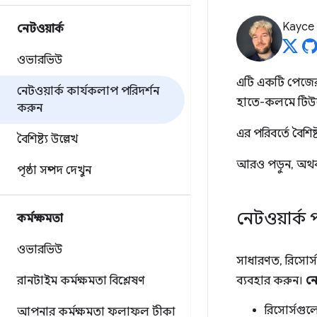
Kayce
নেটওয়ার্ক
ওভারভিউ
এটি একটি পেজের ন
নেটওয়ার্ক কার্যকলাপ পরিদর্শন
হাতে-কলমে টিউট
করুন
এর পরিবর্তে বৈশি
বৈশিষ্ট্য উল্লেখ
আরও পড়ুন, অথবা
পৃষ্ঠা সম্পদ দেখুন
নেটওয়ার্ক
কর্মক্ষমতা
ওভারভিউ
সাধারণত, রিসোর্
রানটাইম কর্মক্ষমতা বিশ্লেষণ
ব্যবহার করুন।
নে
রিসোর্সগু
আপনার কর্মক্ষমতা ফলাফল টীকা