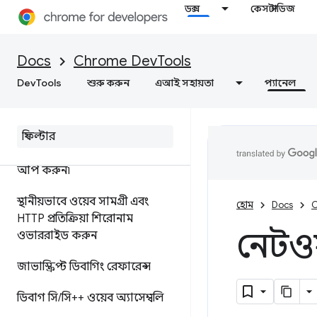
ডক্স
কেস স্টাডিজ
উৎস মানচিত্রের সাথে স্থাপনের
পরিবর্তে মূল কোড ডিবাগ করুন
Docs
Chrome DevTools
ইগনোরলিস্ট সোর্স ম্যাপ
DevTools
শুরু করুন
এআই সহায়তা
প্যানেল
এক্সটেনশন
,
ইগনোরলিস্ট সোর্স
ম্যাপ এক্সটেনশন
সোর্স ফাইলগুলিতে পরিবর্তনগুলি
সংরক্ষণ করতে ওয়ার্কস্পেস সেট
আপ করুন৷
স্থানীয়ভাবে ওয়েব সামগ্রী এবং
হোম
Docs
C
HTTP প্রতিক্রিয়া শিরোনাম
নেটওয
ওভাররাইড করুন
জাভাস্ক্রিপ্ট ডিবাগিং রেফারেন্স
ডিবাগ সি
/
সি++ ওয়েব অ্যাসেম্বলি