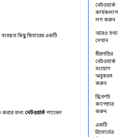
নেটওয়ার্ক
কার্যকলাপ
লগ করুন
আরও তথ্য
িক ব্যবহৃত কিছু ফিচারের একটি
দেখান
ধীরগতির
নেটওয়ার্ক
সংযোগ
অনুকরণ
করুন
স্ক্রিনশট
ক্যাপচার
করুন
িত করার জন্য
নেটওয়ার্ক
প্যানেল
একটি
রিসোর্সের