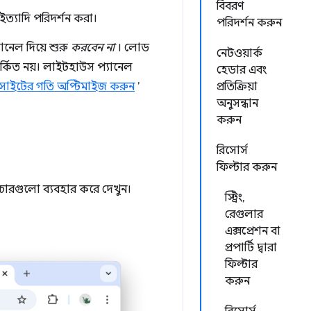
বিবরণ
 ইত্যাদি পরিদর্শন করা।
পরিদর্শন করুন
ানেল দিয়ে শুরু
করবেন না
। লোড
নেটওয়ার্ক
র্কিত নয়। লাইটহাউস প্যানেল
হেডার এবং
বসাইটের গতি অপ্টিমাইজ করুন
’
প্রতিক্রিয়া
অনুসন্ধান
করুন
রিসোর্স
ফিল্টার করুন
চারগুলো ব্যবহার করে দেখুন।
স্ট্রিং,
রেগুলার
এক্সপ্রেশন বা
প্রপার্টি দ্বারা
ফিল্টার
করুন